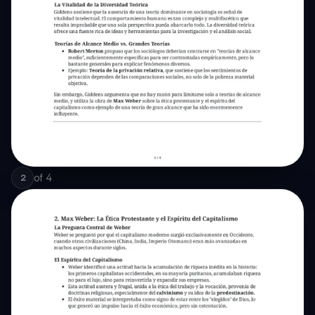
of
4
2