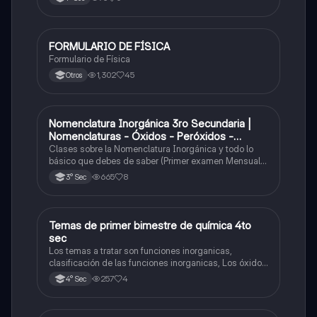
FORMULARIO DE FÍSICA
Física
Formulario de Física
1,302
45
Otros
Nomenclatura Inorgánica 3ro Secundaria |
Química
Nomenclaturas - Óxidos - Peróxidos -
Hidróxido o Bases
Clases sobre la Nomenclatura Inorgánica y todo lo
básico que debes de saber (Primer examen Mensual
2025)
665
8
3° Sec
Temas de primer bimestre de química 4to
Química
sec
Los temas a tratar son funciones inorganicas,
clasificación de las funciones inorganicas, Los óxidos
y los óxidos ácidos
257
4
4° Sec