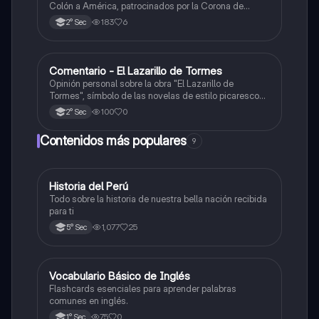
Colón a América, patrocinados por la Corona de
Castilla, destacando sus objetivos, rutas y
183
6
2° Sec
descubrimientos.
Comentario - El Lazarillo de Tormes
Castellano
Opinión personal sobre la obra "El Lazarillo de
Tormes", símbolo de las novelas de estilo picaresco
en la literatura española.
100
0
2° Sec
Contenidos más populares
9
Historia del Perú
Ciencias Sociales
Todo sobre la historia de nuestra bella nación recibida
para ti
1,077
25
5° Sec
V
Vocabulario Básico de Inglés
Inglés
Flashcards esenciales para aprender palabras
comunes en inglés.
75
0
1° Sec