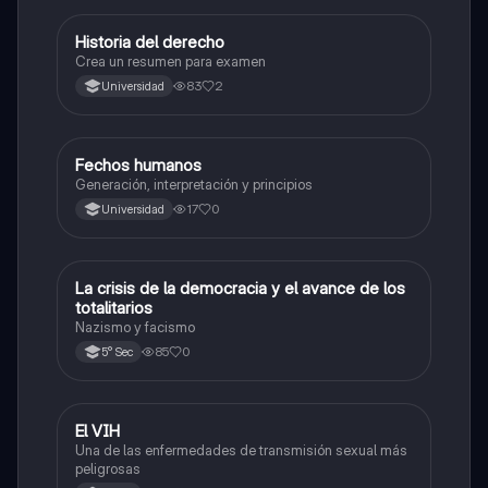
H
Historia del derecho
Ciencias Sociales
Crea un resumen para examen
83
2
Universidad
Fechos humanos
Ciencias Sociales
Generación, interpretación y principios
17
0
Universidad
La crisis de la democracia y el avance de los
Ciencias Sociales
totalitarios
Nazismo y facismo
85
0
5° Sec
El VIH
Desarrollo Personal, Ciudadanía y Cívica
Una de las enfermedades de transmisión sexual más
peligrosas