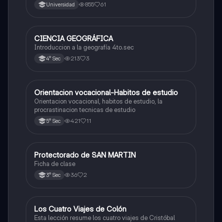
855
61
Universidad
CIENCIA GEOGRÁFICA
Ciencias Sociales
Introduccion a la geografía 4to.sec
213
3
4° Sec
Orientacion vocacional-Habitos de estudio
Ciencias Sociales
Orientacion vocacional, habitos de estudio, la
procrastinacion tecnicas de estudio
421
11
5° Sec
Protectorado de SAN MARTIN
Ciencias Sociales
Ficha de clase
36
2
3° Sec
Los Cuatro Viajes de Colón
Ciencias Sociales
Esta lección resume los cuatro viajes de Cristóbal