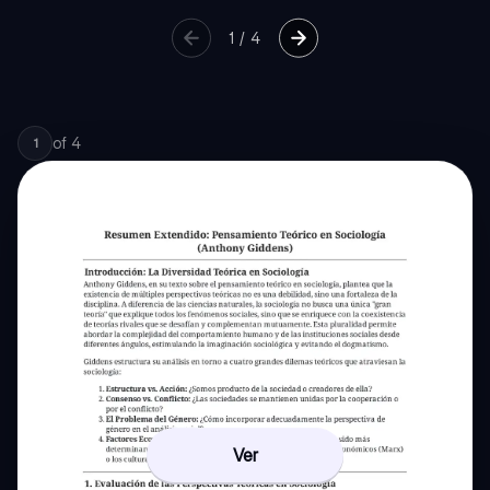
1
/
4
of
4
1
Ver