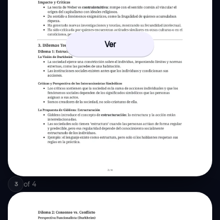
Ver
of
4
3