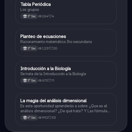
Tabla Periódica
Química
Los grupos
264
4
3° Sec
Planteo de ecuaciones
Matemáticas
Razonamiento matemático 3ro secundaria
1,231
20
3° Sec
Introducción a la Biología
Biología
Se trata de la Introducción a la Biología
670
11
3° Sec
La magia del análisis dimensional
Física
Es esta oportunidad aprenderás a sobre: ¿Que es el
análisis dimensional? ¿De qué trata? Y Las fórmulas
de las magnitudes fundamentales y derivadas.
992
33
4° Sec