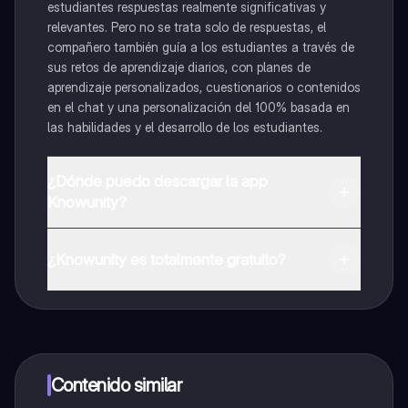
estudiantes respuestas realmente significativas y
relevantes. Pero no se trata solo de respuestas, el
compañero también guía a los estudiantes a través de
sus retos de aprendizaje diarios, con planes de
aprendizaje personalizados, cuestionarios o contenidos
en el chat y una personalización del 100% basada en
las habilidades y el desarrollo de los estudiantes.
¿Dónde puedo descargar la app
Knowunity?
Puedes descargar la app en Google Play Store y Apple
App Store.
¿Knowunity es totalmente gratuito?
¡Sí lo es! Tienes acceso totalmente gratuito a todo el
contenido de la app, puedes chatear con otros
alumnos y recibir ayuda inmeditamente. Puedes ganar
dinero utilizando la aplicación, que te permitirá acceder
a determinadas funciones.
Contenido similar