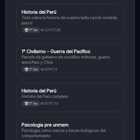
Historia del Perú
Ciencias Sociales
Todo sobre la historia de nuestra bella nación recibida
para ti
1,077
25
5° Sec
1° Civilismo - Guerra del Pacífico
Ciencias Sociales
Periodo de gobierno de caudillos militares, guerra
entre Perú y Chile
309
3
3° Sec
Historia del Perú
Ciencias Sociales
Historia del Perú completa
373
10
5° Sec
Psicologia pre unmsm
Ciencias Sociales
Psicologia como ciencia y bases biológicas del
comportamiento