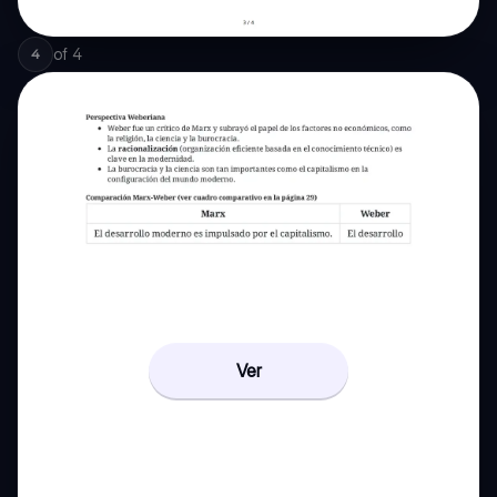
of
4
4
Ver