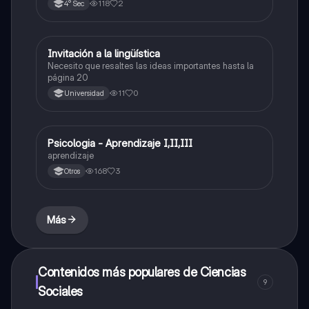
118
2
4° Sec
Invitación a la lingüística
Ciencias Sociales
Necesito que resaltes las ideas importantes hasta la
página 20
11
0
Universidad
Psicologia - Aprendizaje I,II,III
Ciencias Sociales
aprendizaje
168
3
Otros
Más
Contenidos más populares de Ciencias
9
Sociales