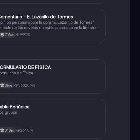
omentario - El Lazarillo de Tormes
Castellano
pinión personal sobre la obra "El Lazarillo de Tormes",
ímbolo de las novelas de estilo picaresco en la literatura
spañola.
99
0
2° Sec
ORMULARIO DE FÍSICA
Física
ormulario de Física
1,302
45
Otros
abla Periódica
Química
os grupos
264
4
3° Sec