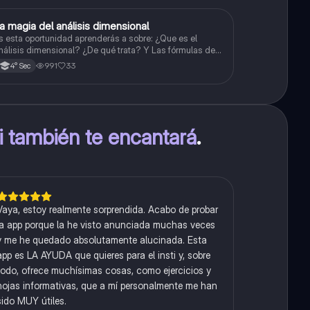
a magia del análisis dimensional
Física
s esta oportunidad aprenderás a sobre: ¿Que es el
nálisis dimensional? ¿De qué trata? Y Las fórmulas de
as magnitudes fundamentales y derivadas.
991
33
4° Sec
ti también te encantará
.
Vaya, estoy realmente sorprendida. Acabo de probar
la app porque la he visto anunciada muchas veces
y me he quedado absolutamente alucinada. Esta
app es LA AYUDA que quieres para el insti y, sobre
todo, ofrece muchísimas cosas, como ejercicios y
hojas informativas, que a mí personalmente me han
sido MUY útiles.