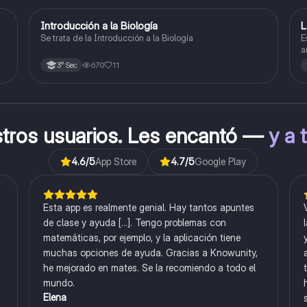
Introducción a la Biología
L
Biología
Se trata de la Introducción a la Biología
E
a
l
670
11
3° Sec
stros usuarios. Les encantó —
y a 
4.6
/5
App Store
4.7
/5
Google Play
Esta app es realmente genial. Hay tantos apuntes
de clase y ayuda [...]. Tengo problemas con
matemáticas, por ejemplo, y la aplicación tiene
muchas opciones de ayuda. Gracias a Knowunity,
he mejorado en mates. Se la recomiendo a todo el
mundo.
Elena