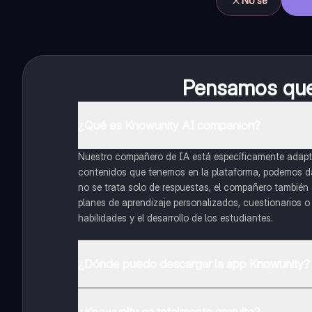
No sé
Pensamos que 
¿Qué es Knowunity AI companion?
Nuestro compañero de IA está específicamente adapta
contenidos que tenemos en la plataforma, podemos dar 
no se trata solo de respuestas, el compañero también g
planes de aprendizaje personalizados, cuestionarios 
habilidades y el desarrollo de los estudiantes.
¿Dónde puedo descargar la app Knowunity?
Puedes descargar la app en Google Play Store y Apple
¿Knowunity es totalmente gratuito?