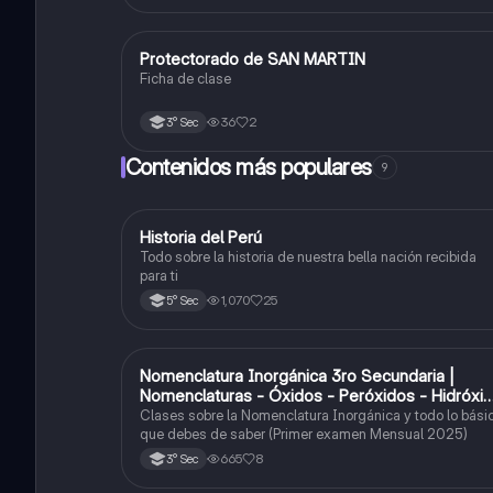
Protectorado de SAN MARTIN
Ciencias Sociales
Ficha de clase
36
2
3° Sec
Contenidos más populares
9
Historia del Perú
Ciencias Sociales
Todo sobre la historia de nuestra bella nación recibida
para ti
1,070
25
5° Sec
Nomenclatura Inorgánica 3ro Secundaria |
Química
Nomenclaturas - Óxidos - Peróxidos - Hidróxi
o Bases
Clases sobre la Nomenclatura Inorgánica y todo lo bási
que debes de saber (Primer examen Mensual 2025)
665
8
3° Sec