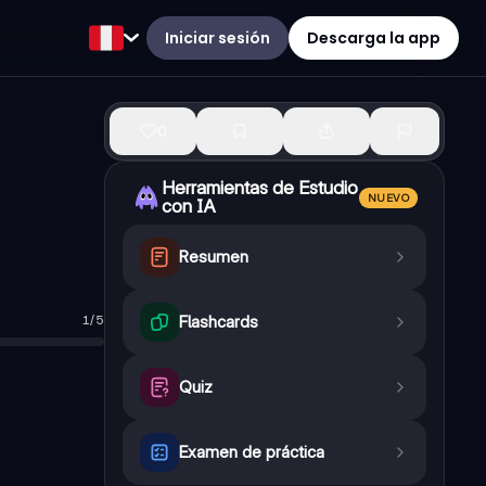
Iniciar sesión
Descarga la app
0
Herramientas de Estudio
NUEVO
con IA
Resumen
1
/
5
Flashcards
Quiz
Examen de práctica