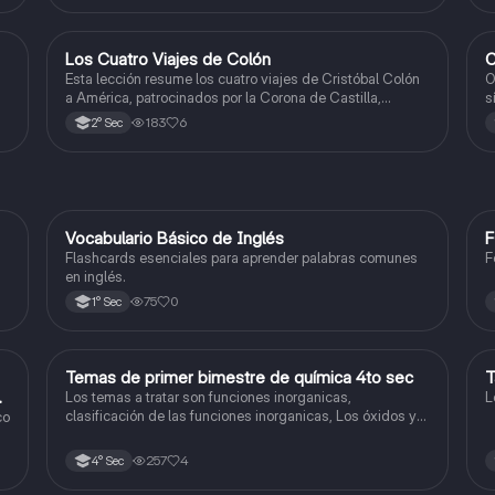
Los Cuatro Viajes de Colón
C
Ciencias Sociales
Esta lección resume los cuatro viajes de Cristóbal Colón
O
a América, patrocinados por la Corona de Castilla,
s
destacando sus objetivos, rutas y descubrimientos.
e
183
6
2° Sec
V
Vocabulario Básico de Inglés
F
Inglés
Flashcards esenciales para aprender palabras comunes
F
en inglés.
75
0
1° Sec
Temas de primer bimestre de química 4to sec
T
Química
do
Los temas a tratar son funciones inorganicas,
L
clasificación de las funciones inorganicas, Los óxidos y
co
los óxidos ácidos
257
4
4° Sec