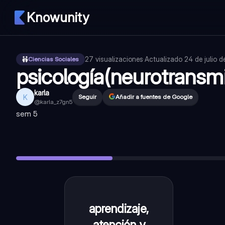
Knowunity
27
visualizaciones
·
Actualizado
24 de julio 
Ciencias Sociales
psicología(neurotransm
karla
K
Seguir
Añadir a fuentes de Google
@
karla_z7gn5
sem 5
aprendizaje, atención y memoria deficit: alzheimer
—
acetilc
placer, motivación, movimientos voluntarios. deficit: parkin
regula el estadio de ánimo. deficit: depresión y ansiedad
—
s
inhibe el dolor y situaciones de alto estrés.
—
endorfina
la hormona del amor, apego
—
oxitocina
aprendizaje,
acetilcolina
atención y