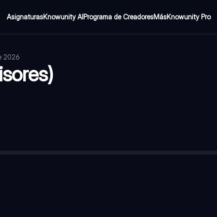
Asignaturas
Knowunity AI
Programa de Creadores
Más
Knowunity Pro
de 2026
isores)
olina
son. sobreproducción: esquizofrenia
—
dopamina
erptonina