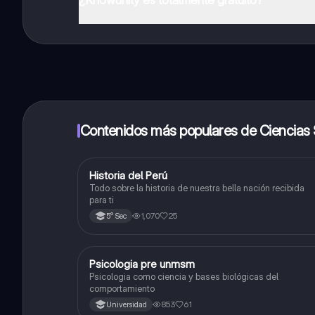
¡Sí lo es! Tienes acceso totalmente gratuito a todo e
inmeditamente. Puedes ganar dinero utilizando la apli
Contenidos más populares de Ciencias 
Historia del Perú
Ciencias Sociales
Todo sobre la historia de nuestra bella nación recibida
para ti
1,070
25
5° Sec
Psicologia pre unmsm
Ciencias Sociales
Psicologia como ciencia y bases biológicas del
comportamiento
853
61
Universidad