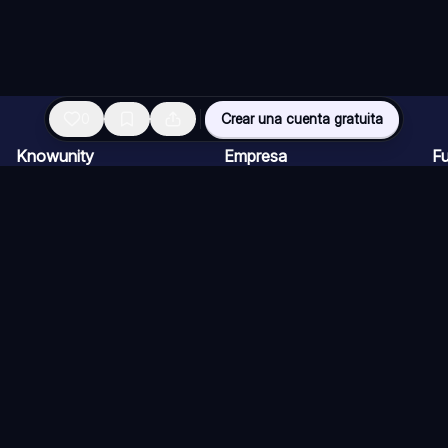
0
Crear una cuenta gratuita
Knowunity
Empresa
F
Página de inicio
Ofertas de empleo
Re
Ayuda
Programa de Creadores
Ch
Seguridad
Kit de prensa
Ta
Iniciar sesión
Cu
Áreas de conocimiento
Re
Ex