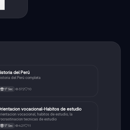
istoria del Perú
Ciencias Sociales
istoria del Perú completa
372
10
5° Sec
rientacion vocacional-Habitos de estudio
Ciencias Sociales
rientacion vocacional, habitos de estudio, la
rocrastinacion tecnicas de estudio
421
11
5° Sec