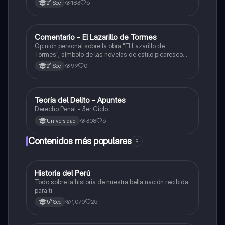
183
6
2° Sec
descubrimientos.
Comentario - El Lazarillo de Tormes
Castellano
Opinión personal sobre la obra "El Lazarillo de
Tormes", símbolo de las novelas de estilo picaresco
en la literatura española.
99
0
2° Sec
Teoría del Delito - Apuntes
Ciencias Sociales
Derecho Penal - 3er Ciclo
308
6
Universidad
Contenidos más populares
9
Historia del Perú
Ciencias Sociales
Todo sobre la historia de nuestra bella nación recibida
para ti
1,070
25
5° Sec