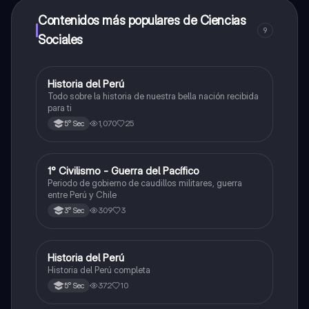
dinero utilizando la aplicación, que te permitirá acceder
a determinadas funciones.
Contenidos más populares de Ciencias
9
Sociales
Historia del Perú
Ciencias Sociales
Todo sobre la historia de nuestra bella nación recibida
para ti
1,070
25
5° Sec
1° Civilismo - Guerra del Pacífico
Ciencias Sociales
Periodo de gobierno de caudillos militares, guerra
entre Perú y Chile
309
3
3° Sec
Historia del Perú
Ciencias Sociales
Historia del Perú completa
372
10
5° Sec