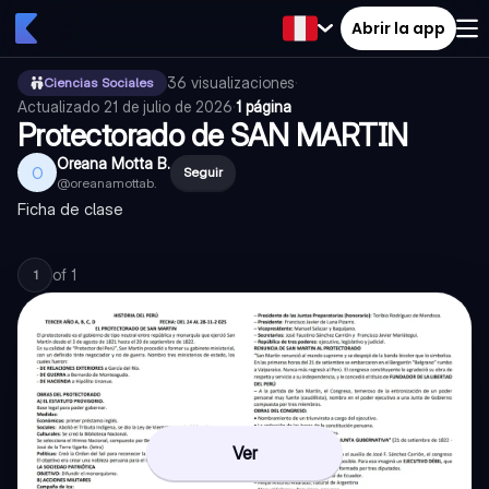
Abrir la app
36
visualizaciones
·
Ciencias Sociales
Actualizado
21 de julio de 2026
·
1 página
Protectorado de SAN MARTIN
Oreana Motta B.
O
Seguir
@
oreanamottab.
Ficha de clase
of
1
1
Ver