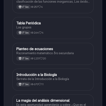
clasificación de las funciones inorganicas, Los óxidos
y los óxidos ácidos
257
4
4° Sec
Tabla Periódica
Química
Los grupos
264
4
3° Sec
Planteo de ecuaciones
Matemáticas
Razonamiento matemático 3ro secundaria
1,231
20
3° Sec
Introducción a la Biología
Biología
Se trata de la Introducción a la Biología
670
11
3° Sec
La magia del análisis dimensional
Física
Es esta oportunidad aprenderás a sobre: ¿Que es el