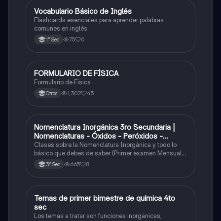
V
Vocabulario Básico de Inglés
Inglés
Flashcards esenciales para aprender palabras
comunes en inglés.
75
0
1° Sec
FORMULARIO DE FÍSICA
Física
Formulario de Física
1,302
45
Otros
Nomenclatura Inorgánica 3ro Secundaria |
Química
Nomenclaturas - Óxidos - Peróxidos -
Hidróxido o Bases
Clases sobre la Nomenclatura Inorgánica y todo lo
básico que debes de saber (Primer examen Mensual
2025)
665
8
3° Sec
Temas de primer bimestre de química 4to
Química
sec
Los temas a tratar son funciones inorganicas,