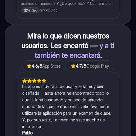
análisis dimensional? ¿De qué trata? Y Las fórmulas
de las magnitudes fundamentales y derivadas.
992
33
4° Sec
Mira lo que dicen nuestros
usuarios. Les encantó —
y a ti
también te encantará
.
4.6
/5
App Store
4.7
/5
Google Play
La app es muy fácil de usar y está muy bien
diseñada. Hasta ahora he encontrado todo lo
que estaba buscando y he podido aprender
mucho de las presentaciones. Definitivamente
utilizaré la aplicación para un examen de clase.
Y, por supuesto, también me sirve mucho de
inspiración.
Pablo