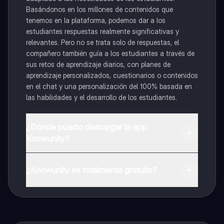
Basándonos en los millones de contenidos que
tenemos en la plataforma, podemos dar a los
estudiantes respuestas realmente significativas y
relevantes. Pero no se trata solo de respuestas, el
compañero también guía a los estudiantes a través de
sus retos de aprendizaje diarios, con planes de
aprendizaje personalizados, cuestionarios o contenidos
en el chat y una personalización del 100% basada en
las habilidades y el desarrollo de los estudiantes.
¿Dónde puedo descargar la app
Knowunity?
Puedes descargar la app en Google Play Store y Apple
App Store.
¿Knowunity es totalmente gratuito?
¡Sí lo es! Tienes acceso totalmente gratuito a todo el
contenido de la app, puedes chatear con otros
alumnos y recibir ayuda inmeditamente. Puedes ganar