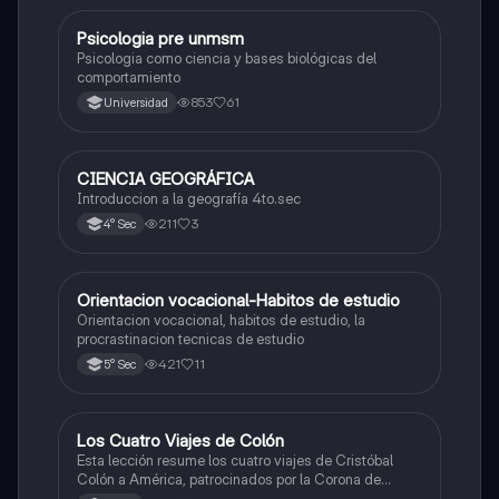
Psicologia pre unmsm
Ciencias Sociales
Psicologia como ciencia y bases biológicas del
comportamiento
853
61
Universidad
CIENCIA GEOGRÁFICA
Ciencias Sociales
Introduccion a la geografía 4to.sec
211
3
4° Sec
Orientacion vocacional-Habitos de estudio
Ciencias Sociales
Orientacion vocacional, habitos de estudio, la
procrastinacion tecnicas de estudio
421
11
5° Sec
Los Cuatro Viajes de Colón
Ciencias Sociales
Esta lección resume los cuatro viajes de Cristóbal
Colón a América, patrocinados por la Corona de
Castilla, destacando sus objetivos, rutas y