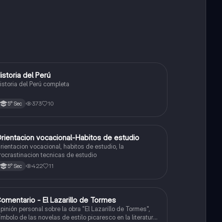
istoria del Perú
Ciencias Sociales
istoria del Perú completa
373
10
5° Sec
rientacion vocacional-Habitos de estudio
Ciencias Sociales
rientacion vocacional, habitos de estudio, la
rocrastinacion tecnicas de estudio
422
11
5° Sec
omentario - El Lazarillo de Tormes
Castellano
pinión personal sobre la obra "El Lazarillo de Tormes",
ímbolo de las novelas de estilo picaresco en la literatura