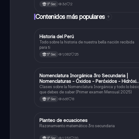
36
2
3° Sec
Contenidos más populares
9
Historia del Perú
Ciencias Sociales
Todo sobre la historia de nuestra bella nación recibida
para ti
1,082
25
5° Sec
Nomenclatura Inorgánica 3ro Secundaria |
Química
Nomenclaturas - Óxidos - Peróxidos - Hidróxi
o Bases
Clases sobre la Nomenclatura Inorgánica y todo lo bási
que debes de saber (Primer examen Mensual 2025)
665
8
3° Sec
Planteo de ecuaciones
Matemáticas
Razonamiento matemático 3ro secundaria
1,231
20
3° Sec