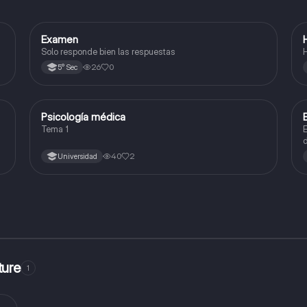
Examen
Matemáticas
Solo responde bien las respuestas
H
26
0
5° Sec
Psicología médica
Desarrollo Personal, Ciudadanía y Cívica
Tema 1
E
d
c
40
2
Universidad
ture
1