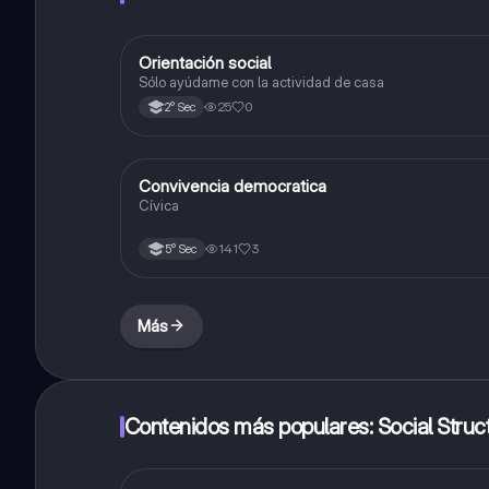
Orientación social
Desarrollo Personal, Ciudadanía y Cívica
Sólo ayúdame con la actividad de casa
25
0
2° Sec
Convivencia democratica
Desarrollo Personal, Ciudadanía y Cívica
Cívica
141
3
5° Sec
Más
Contenidos más populares: Social Struc