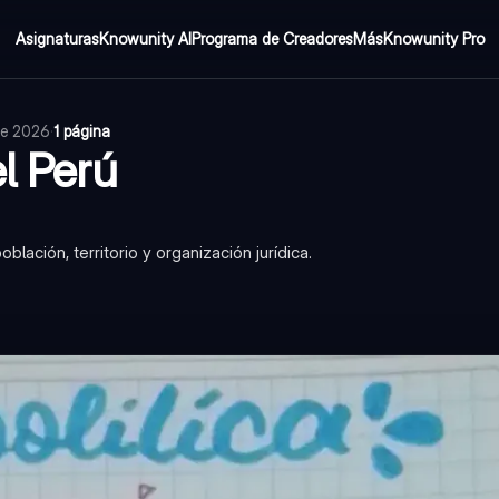
Asignaturas
Knowunity AI
Programa de Creadores
Más
Knowunity Pro
 de 2026
·
1 página
el Perú
ación, territorio y organización jurídica.