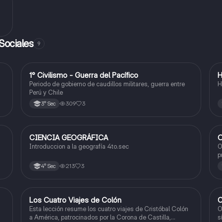
Sociales
9
1° Civilismo - Guerra del Pacífico
H
Ciencias Sociales
Periodo de gobierno de caudillos militares, guerra entre
H
Perú y Chile
309
3
3° Sec
CIENCIA GEOGRÁFICA
O
Ciencias Sociales
Introduccion a la geografía 4to.sec
O
p
213
3
4° Sec
Los Cuatro Viajes de Colón
C
Ciencias Sociales
Esta lección resume los cuatro viajes de Cristóbal Colón
O
a América, patrocinados por la Corona de Castilla,
s