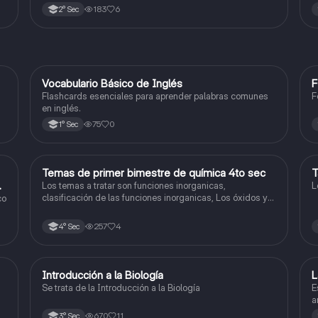
destacando sus objetivos, rutas y descubrimientos.
e
183
6
2° Sec
V
Vocabulario Básico de Inglés
F
Inglés
Flashcards esenciales para aprender palabras comunes
F
en inglés.
75
0
1° Sec
Temas de primer bimestre de química 4to sec
T
Química
do
Los temas a tratar son funciones inorganicas,
L
clasificación de las funciones inorganicas, Los óxidos y
co
los óxidos ácidos
257
4
4° Sec
Introducción a la Biología
L
Biología
Se trata de la Introducción a la Biología
E
a
l
670
11
3° Sec