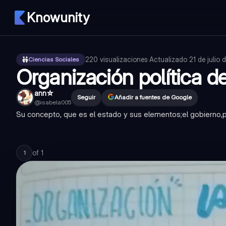
Knowunity
220
visualizaciones
·
Actualizado
21 de julio
Ciencias Sociales
Organización política d
ann☆
Seguir
Añadir a fuentes de Google
@
isabela005
Su concepto, que es el estado y sus elementos;el gobierno,pobl
of
1
1