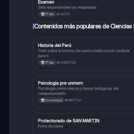
Examen
Matemáticas
Solo responde bien las respuestas
26
0
5° Sec
Contenidos más populares de Ciencias 
Historia del Perú
Ciencias Sociales
Todo sobre la historia de nuestra bella nación recibida
para ti
1,082
25
5° Sec
Psicologia pre unmsm
Ciencias Sociales
Psicologia como ciencia y bases biológicas del
comportamiento
857
61
Universidad
Protectorado de SAN MARTIN
Ciencias Sociales
Ficha de clase