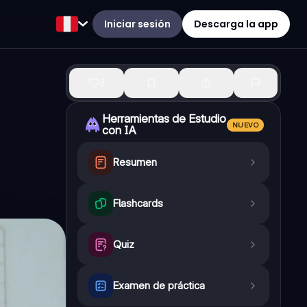
Iniciar sesión
Descarga la app
3
Herramientas de Estudio
NUEVO
con IA
Resumen
Flashcards
Quiz
Examen de práctica