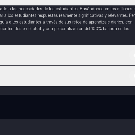
do a las necesidades de los estudiantes. Basándonos en los millones 
a los estudiantes respuestas realmente significativas y relevantes. Pe
uía a los estudiantes a través de sus retos de aprendizaje diarios, con
o contenidos en el chat y una personalización del 100% basada en las
 App Store.
l contenido de la app, puedes chatear con otros alumnos y recibir ayuda
cación, que te permitirá acceder a determinadas funciones.