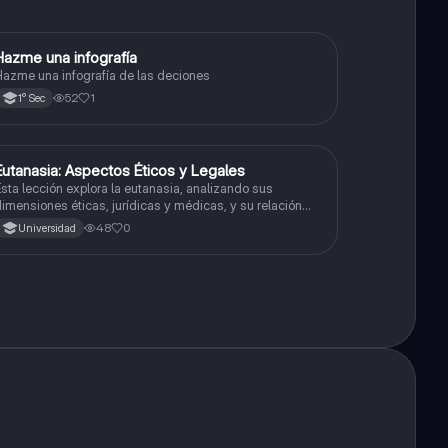
Hazme una infografía
Desarrollo Personal, Ciudadanía y Cívica
azme una infografía de las deciones
52
1
1° Sec
Eutanasia: Aspectos Éticos y Legales
Desarrollo Personal, Ciudadanía y Cívica
sta lección explora la eutanasia, analizando sus
imensiones éticas, jurídicas y médicas, y su relación
on la autonomía personal y la dignidad humana.
48
0
Universidad