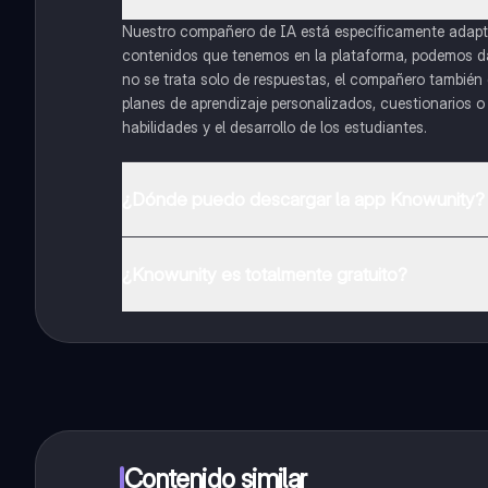
Nuestro compañero de IA está específicamente adapta
contenidos que tenemos en la plataforma, podemos dar 
no se trata solo de respuestas, el compañero también g
planes de aprendizaje personalizados, cuestionarios 
habilidades y el desarrollo de los estudiantes.
¿Dónde puedo descargar la app Knowunity?
Puedes descargar la app en Google Play Store y Apple
¿Knowunity es totalmente gratuito?
¡Sí lo es! Tienes acceso totalmente gratuito a todo e
inmeditamente. Puedes ganar dinero utilizando la apli
Contenido similar