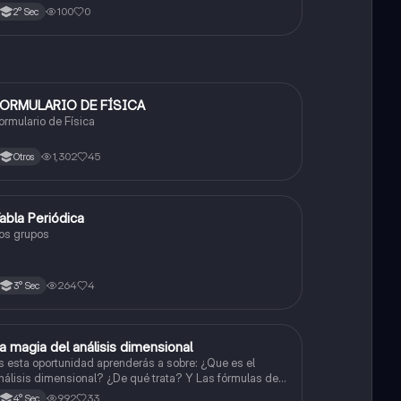
spañola.
100
0
2° Sec
ORMULARIO DE FÍSICA
Física
ormulario de Física
1,302
45
Otros
abla Periódica
Química
os grupos
264
4
3° Sec
a magia del análisis dimensional
Física
s esta oportunidad aprenderás a sobre: ¿Que es el
nálisis dimensional? ¿De qué trata? Y Las fórmulas de
as magnitudes fundamentales y derivadas.
992
33
4° Sec