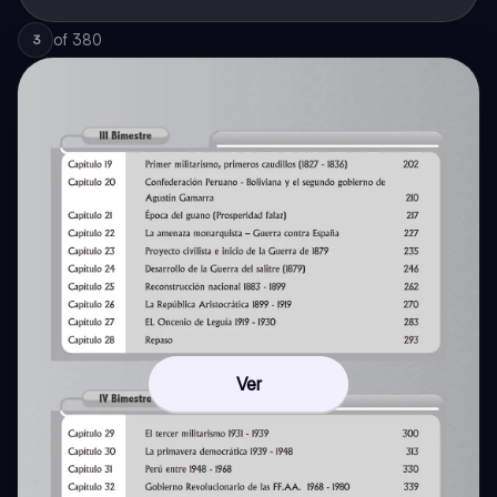
of
380
3
Ver