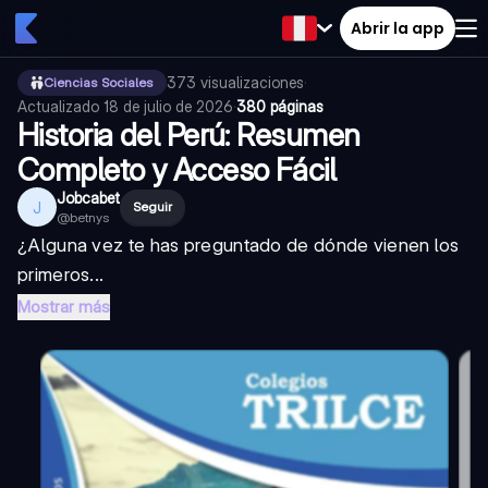
Abrir la app
373
visualizaciones
·
Ciencias Sociales
Actualizado
18 de julio de 2026
·
380 páginas
Historia del Perú: Resumen
Completo y Acceso Fácil
Jobcabet
J
Seguir
@
betnys
¿Alguna vez te has preguntado de dónde vienen los
primeros...
Mostrar más