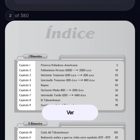
of
380
2
Ver