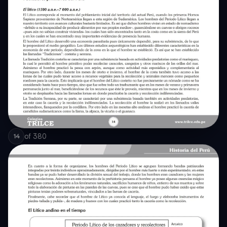
of
380
14