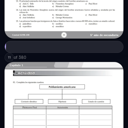
of
380
11