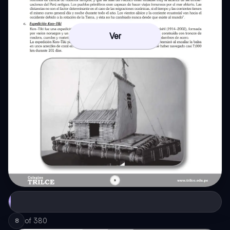
Ver
of
380
8