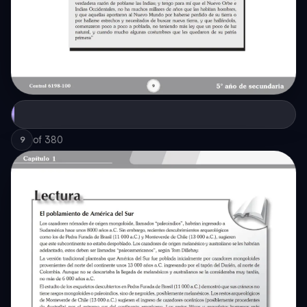
of
380
9