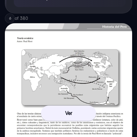
of
380
6
Ver