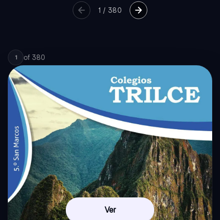
1
/
380
of
380
1
Ver