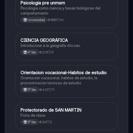
Psicologia pre unmsm
Ciencias Sociales
Psicologia como ciencia y bases biológicas del
comportamiento
855
61
Universidad
CIENCIA GEOGRÁFICA
Ciencias Sociales
Introduccion a la geografía 4to.sec
213
3
4° Sec
Orientacion vocacional-Habitos de estudio
Ciencias Sociales
Orientacion vocacional, habitos de estudio, la
procrastinacion tecnicas de estudio
421
11
5° Sec
Protectorado de SAN MARTIN
Ciencias Sociales
Ficha de clase
36
2
3° Sec