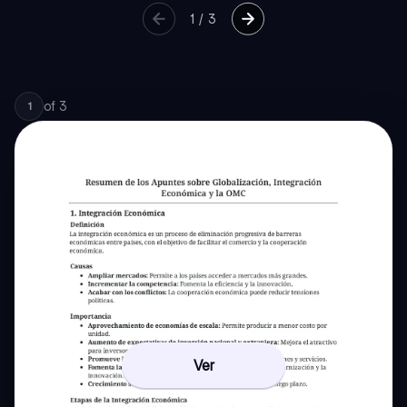
1
/
3
of
3
1
Ver