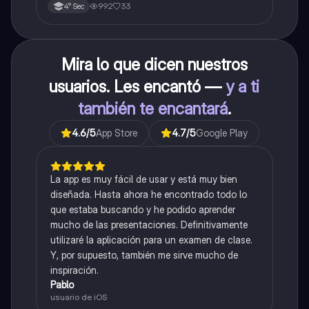
de las magnitudes fundamentales y derivadas.
992
33
4° Sec
Mira lo que dicen nuestros
usuarios. Les encantó —
y a ti
también te encantará
.
4.6
/5
App Store
4.7
/5
Google Play
La app es muy fácil de usar y está muy bien
diseñada. Hasta ahora he encontrado todo lo
que estaba buscando y he podido aprender
mucho de las presentaciones. Definitivamente
utilizaré la aplicación para un examen de clase.
Y, por supuesto, también me sirve mucho de
inspiración.
Pablo
usuario de iOS