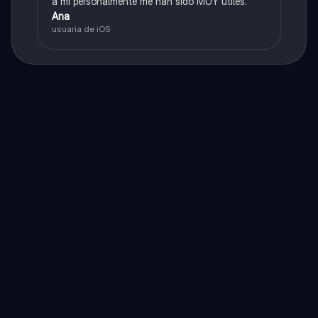
a mí personalmente me han sido MUY útiles.
Ana
usuaria de iOS