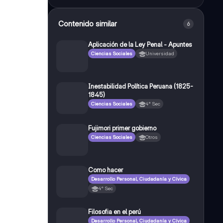
Contenido similar
6
Aplicación de la Ley Penal - Apuntes
Ciencias Sociales
Universidad
Inestabilidad Política Peruana (1825-
1845)
Ciencias Sociales
4° Sec
Fujimori primer gobierno
Ciencias Sociales
Otros
Como hacer
Desarrollo Personal, Ciudadanía y Cívica
4° Sec
Filosofia en el perú
Desarrollo Personal, Ciudadanía y Cívica