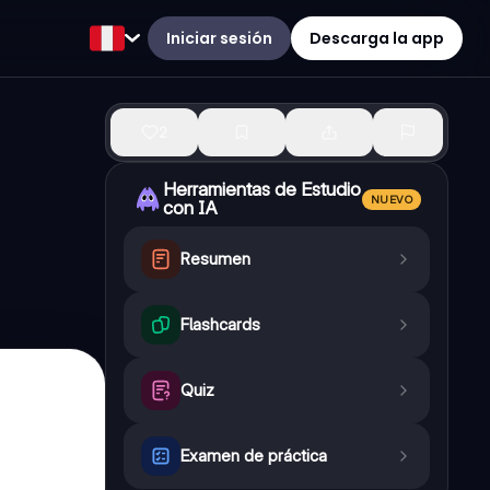
Iniciar sesión
Descarga la app
2
Herramientas de Estudio
NUEVO
con IA
Resumen
Flashcards
Quiz
Examen de práctica