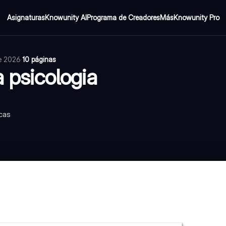
Asignaturas
Knowunity AI
Programa de Creadores
Más
Knowunity Pro
de 2026
·
10 páginas
a psicologia
icas