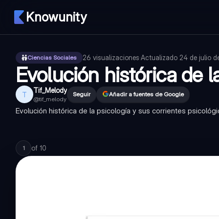
Knowunity
26
visualizaciones
·
Actualizado
24 de julio 
Ciencias Sociales
Evolución histórica de l
Tif_Melody
T
Seguir
Añadir a fuentes de Google
@
tif_melody
Evolución histórica de la psicología y sus corrientes psicológ
of
10
1