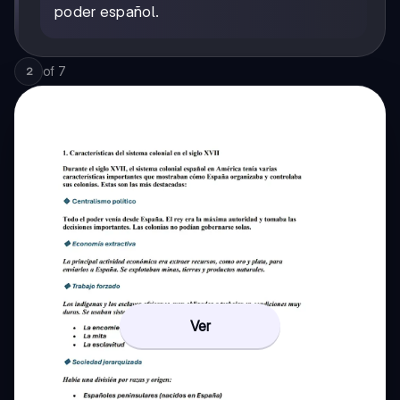
poder español.
of
7
2
Ver