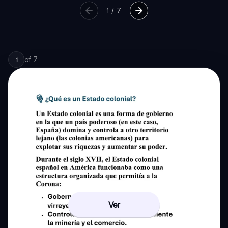
1
/
7
of
7
1
Ver