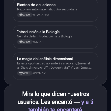
Planteo de ecuaciones
Matemáticas
Razonamiento matemático 3ro secundaria
1,230
20
3° Sec
Introducción a la Biología
Biología
Se trata de la Introducción a la Biología
670
11
3° Sec
La magia del análisis dimensional
Física
Es esta oportunidad aprenderás a sobre: ¿Que es el
análisis dimensional? ¿De qué trata? Y Las fórmulas
de las magnitudes fundamentales y derivadas.
991
33
4° Sec
Mira lo que dicen nuestros
usuarios. Les encantó —
y a ti
también te encantará
.