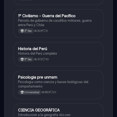
1° Civilismo - Guerra del Pacífico
Ciencias Sociales
Periodo de gobierno de caudillos militares, guerra
entre Perú y Chile
309
3
3° Sec
Historia del Perú
Ciencias Sociales
Historia del Perú completa
372
10
5° Sec
Psicologia pre unmsm
Ciencias Sociales
Psicologia como ciencia y bases biológicas del
comportamiento
853
61
Universidad
CIENCIA GEOGRÁFICA
Ciencias Sociales
Introduccion a la geografía 4to.sec