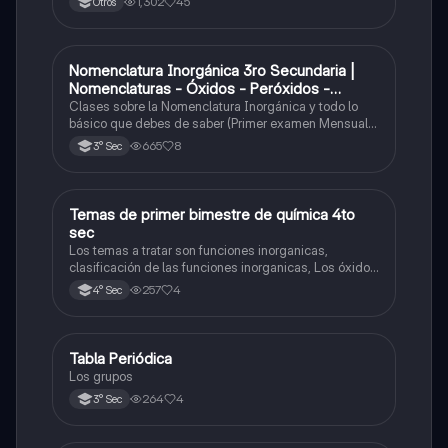
1,302
45
Otros
Nomenclatura Inorgánica 3ro Secundaria |
Química
Nomenclaturas - Óxidos - Peróxidos -
Hidróxido o Bases
Clases sobre la Nomenclatura Inorgánica y todo lo
básico que debes de saber (Primer examen Mensual
2025)
665
8
3° Sec
Temas de primer bimestre de química 4to
Química
sec
Los temas a tratar son funciones inorganicas,
clasificación de las funciones inorganicas, Los óxidos
y los óxidos ácidos
257
4
4° Sec
Tabla Periódica
Química
Los grupos
264
4
3° Sec