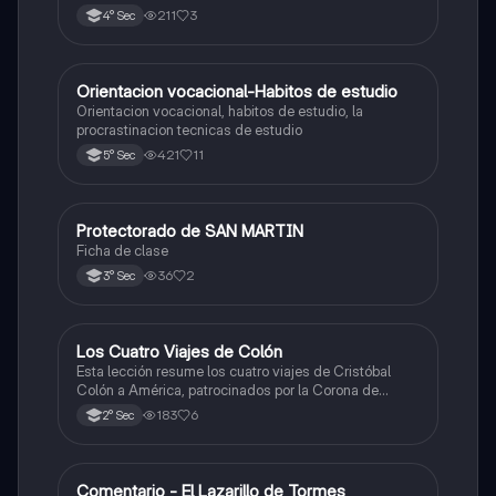
211
3
4° Sec
Orientacion vocacional-Habitos de estudio
Ciencias Sociales
Orientacion vocacional, habitos de estudio, la
procrastinacion tecnicas de estudio
421
11
5° Sec
Protectorado de SAN MARTIN
Ciencias Sociales
Ficha de clase
36
2
3° Sec
Los Cuatro Viajes de Colón
Ciencias Sociales
Esta lección resume los cuatro viajes de Cristóbal
Colón a América, patrocinados por la Corona de
Castilla, destacando sus objetivos, rutas y
183
6
2° Sec
descubrimientos.
Comentario - El Lazarillo de Tormes
Castellano