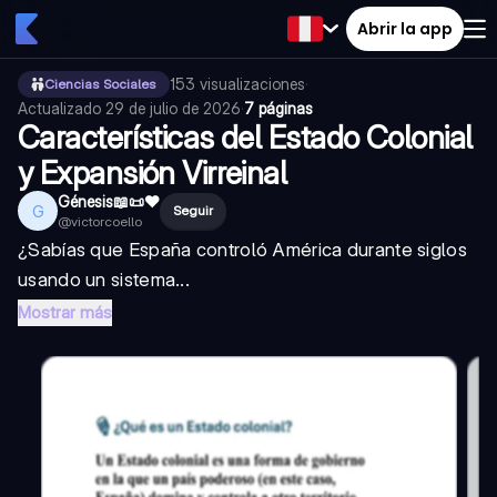
Abrir la app
153
visualizaciones
·
Ciencias Sociales
Actualizado
29 de julio de 2026
·
7 páginas
Características del Estado Colonial
y Expansión Virreinal
Génesis📖📜♥️
G
Seguir
@
victorcoello
¿Sabías que España controló América durante siglos
usando un sistema...
Mostrar más