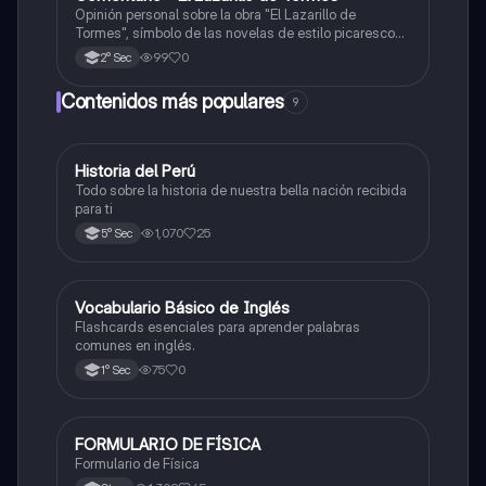
Opinión personal sobre la obra "El Lazarillo de
Tormes", símbolo de las novelas de estilo picaresco
en la literatura española.
99
0
2° Sec
Contenidos más populares
9
Historia del Perú
Ciencias Sociales
Todo sobre la historia de nuestra bella nación recibida
para ti
1,070
25
5° Sec
V
Vocabulario Básico de Inglés
Inglés
Flashcards esenciales para aprender palabras
comunes en inglés.
75
0
1° Sec
FORMULARIO DE FÍSICA
Física
Formulario de Física