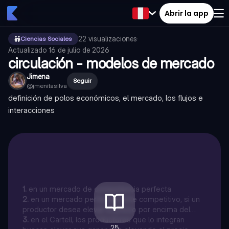
Abrir la app
22
visualizaciones
·
Ciencias Sociales
Actualizado
16 de julio de 2026
circulación - modelos de mercado
Jimena
Seguir
@
jmenitasilva
definición de polos económicos, el mercado, los flujos e
interacciones
1
.
en un mercado de competencia perfecta
2
.
en un mercado perfectamente competitivo, si un
productor desea elevar el precio por encima del
mercado, verá reducido su nivel de ventas, debido a
3
.
en el Cartell, los productores que lo integran
25