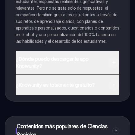
estudiantes respuestas realmente significativas y
relevantes. Pero no se trata solo de respuestas, el
compañero también guía a los estudiantes a través de
sus retos de aprendizaje diarios, con planes de
aprendizaje personalizados, cuestionarios o contenidos
en el chat y una personalización del 100% basada en
las habilidades y el desarrollo de los estudiantes.
¿Dónde puedo descargar la app
Knowunity?
Puedes descargar la app en Google Play Store y Apple
App Store.
¿Knowunity es totalmente gratuito?
¡Sí lo es! Tienes acceso totalmente gratuito a todo el
contenido de la app, puedes chatear con otros
alumnos y recibir ayuda inmeditamente. Puedes ganar
dinero utilizando la aplicación, que te permitirá acceder
a determinadas funciones.
Contenidos más populares de Ciencias
9
Sociales