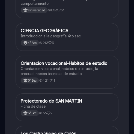
comportamiento
853
61
Universidad
CIENCIA GEOGRÁFICA
Ciencias Sociales
Introduccion a la geografía 4to.sec
213
3
4° Sec
Orientacion vocacional-Habitos de estudio
Ciencias Sociales
Orientacion vocacional, habitos de estudio, la
procrastinacion tecnicas de estudio
421
11
5° Sec
Protectorado de SAN MARTIN
Ciencias Sociales
Ficha de clase
36
2
3° Sec
Los Cuatro Viajes de Colón
Ciencias Sociales