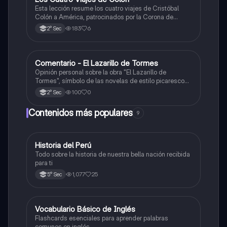
Esta lección resume los cuatro viajes de Cristóbal
Colón a América, patrocinados por la Corona de
Castilla, destacando sus objetivos, rutas y
183
6
2° Sec
descubrimientos.
Comentario - El Lazarillo de Tormes
Castellano
Opinión personal sobre la obra "El Lazarillo de
Tormes", símbolo de las novelas de estilo picaresco
en la literatura española.
100
0
2° Sec
Contenidos más populares
9
Historia del Perú
Ciencias Sociales
Todo sobre la historia de nuestra bella nación recibida
para ti
1,077
25
5° Sec
V
Vocabulario Básico de Inglés
Inglés
Flashcards esenciales para aprender palabras
comunes en inglés.