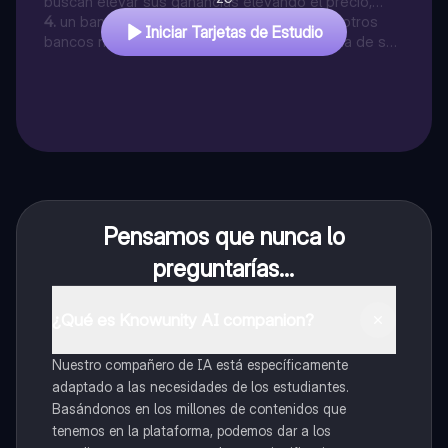
que su producto
buscan elevar sus ganancias elevando el precio,
para lograrlo:
4
.
un banco que controla las actividades de otros
Iniciar Tarjetas de Estudio
bancos mediante la adquisición de la mayoría de sus
acciones; esto constituye un:
Pensamos que nunca lo
preguntarías...
¿Qué es Knowunity AI companion?
Nuestro compañero de IA está específicamente
adaptado a las necesidades de los estudiantes.
Basándonos en los millones de contenidos que
tenemos en la plataforma, podemos dar a los