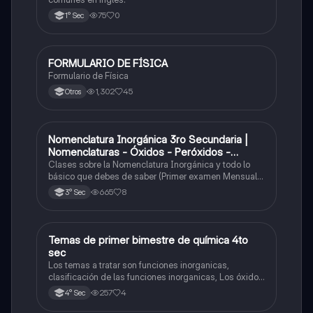
75
0
1° Sec
FORMULARIO DE FÍSICA
Física
Formulario de Física
1,302
45
Otros
Nomenclatura Inorgánica 3ro Secundaria |
Química
Nomenclaturas - Óxidos - Peróxidos -
Hidróxido o Bases
Clases sobre la Nomenclatura Inorgánica y todo lo
básico que debes de saber (Primer examen Mensual
2025)
665
8
3° Sec
Temas de primer bimestre de química 4to
Química
sec
Los temas a tratar son funciones inorganicas,
clasificación de las funciones inorganicas, Los óxidos
y los óxidos ácidos
257
4
4° Sec