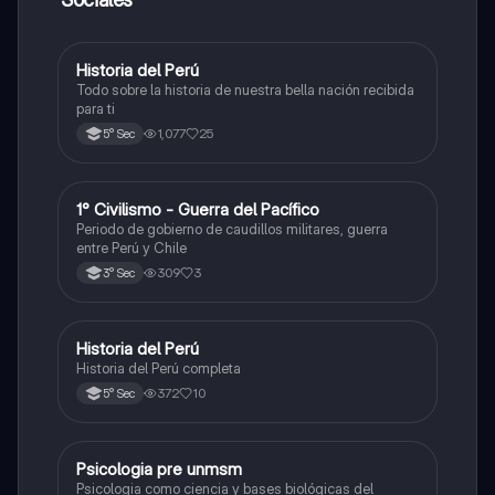
Historia del Perú
Ciencias Sociales
Todo sobre la historia de nuestra bella nación recibida
para ti
1,077
25
5° Sec
1° Civilismo - Guerra del Pacífico
Ciencias Sociales
Periodo de gobierno de caudillos militares, guerra
entre Perú y Chile
309
3
3° Sec
Historia del Perú
Ciencias Sociales
Historia del Perú completa
372
10
5° Sec
Psicologia pre unmsm
Ciencias Sociales
Psicologia como ciencia y bases biológicas del