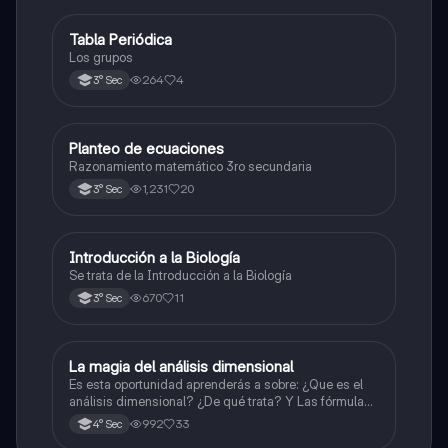
Tabla Periódica
Química
Los grupos
264
4
3° Sec
Planteo de ecuaciones
Matemáticas
Razonamiento matemático 3ro secundaria
1,231
20
3° Sec
Introducción a la Biología
Biología
Se trata de la Introducción a la Biología
670
11
3° Sec
La magia del análisis dimensional
Física
Es esta oportunidad aprenderás a sobre: ¿Que es el
análisis dimensional? ¿De qué trata? Y Las fórmulas
de las magnitudes fundamentales y derivadas.
992
33
4° Sec