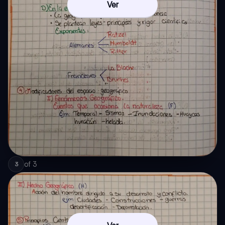
Ver
of
3
3