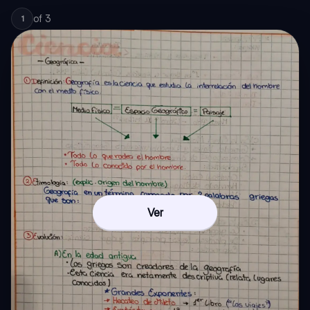
of
3
1
Ver