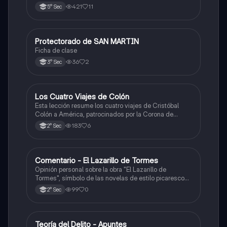
421
11
5° Sec
Protectorado de SAN MARTIN
Ciencias Sociales
Ficha de clase
36
2
3° Sec
Los Cuatro Viajes de Colón
Ciencias Sociales
Esta lección resume los cuatro viajes de Cristóbal
Colón a América, patrocinados por la Corona de
Castilla, destacando sus objetivos, rutas y
183
6
2° Sec
descubrimientos.
Comentario - El Lazarillo de Tormes
Castellano
Opinión personal sobre la obra "El Lazarillo de
Tormes", símbolo de las novelas de estilo picaresco
en la literatura española.
99
0
2° Sec
Teoría del Delito - Apuntes
Ciencias Sociales