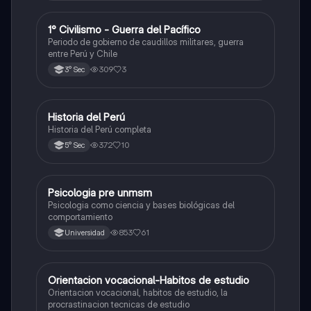
1° Civilismo - Guerra del Pacífico
Ciencias Sociales
Periodo de gobierno de caudillos militares, guerra
entre Perú y Chile
309
3
3° Sec
Historia del Perú
Ciencias Sociales
Historia del Perú completa
372
10
5° Sec
Psicologia pre unmsm
Ciencias Sociales
Psicologia como ciencia y bases biológicas del
comportamiento
853
61
Universidad
Orientacion vocacional-Habitos de estudio
Ciencias Sociales
Orientacion vocacional, habitos de estudio, la
procrastinacion tecnicas de estudio