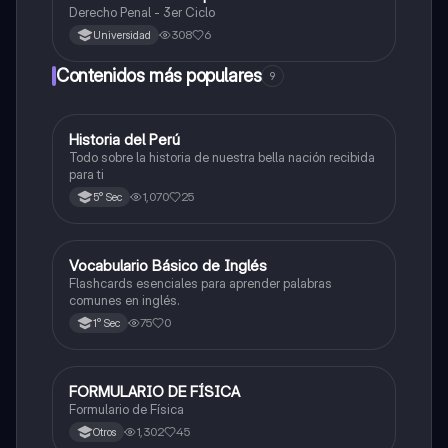
Derecho Penal - 3er Ciclo
308
6
Universidad
Contenidos más populares
9
Historia del Perú
Ciencias Sociales
Todo sobre la historia de nuestra bella nación recibida
para ti
1,070
25
5° Sec
V
Vocabulario Básico de Inglés
Inglés
Flashcards esenciales para aprender palabras
comunes en inglés.
75
0
1° Sec
FORMULARIO DE FÍSICA
Física
Formulario de Física
1,302
45
Otros