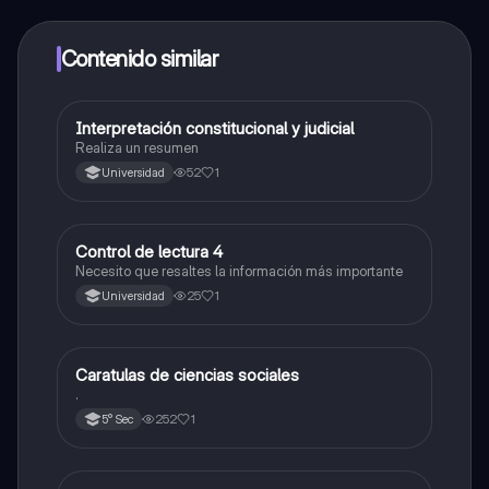
alumnos y recibir ayuda inmeditamente. Puedes ganar
dinero utilizando la aplicación, que te permitirá acceder
a determinadas funciones.
Contenido similar
Interpretación constitucional y judicial
Inglés
Realiza un resumen
52
1
Universidad
Control de lectura 4
Ciencias Sociales
Necesito que resaltes la información más importante
25
1
Universidad
Caratulas de ciencias sociales
Ciencias Sociales
.
252
1
5° Sec