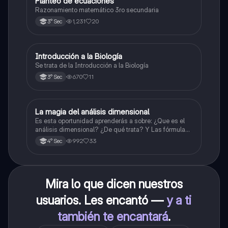
Planteo de ecuaciones
Matemáticas
Razonamiento matemático 3ro secundaria
1,231
20
3° Sec
Introducción a la Biología
Biología
Se trata de la Introducción a la Biología
670
11
3° Sec
La magia del análisis dimensional
Física
Es esta oportunidad aprenderás a sobre: ¿Que es el
análisis dimensional? ¿De qué trata? Y Las fórmulas
de las magnitudes fundamentales y derivadas.
992
33
4° Sec
Mira lo que dicen nuestros
usuarios. Les encantó —
y a ti
también te encantará
.