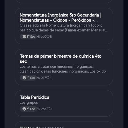
Nomenclatura Inorgánica 3ro Secundaria |
Química
Nomenclaturas - Óxidos - Peróxidos -
Hidróxido o Bases
Clases sobre la Nomenclatura Inorgánica y todo lo
básico que debes de saber (Primer examen Mensual
2025)
665
8
3° Sec
Temas de primer bimestre de química 4to
Química
sec
Los temas a tratar son funciones inorganicas,
clasificación de las funciones inorganicas, Los óxidos
y los óxidos ácidos
257
4
4° Sec
Tabla Periódica
Química
Los grupos
264
4
3° Sec