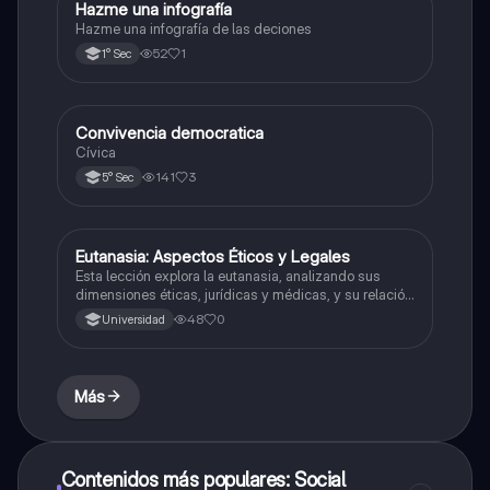
Hazme una infografía
Desarrollo Personal, Ciudadanía y Cívica
Hazme una infografía de las deciones
52
1
1° Sec
Convivencia democratica
Desarrollo Personal, Ciudadanía y Cívica
Cívica
141
3
5° Sec
Eutanasia: Aspectos Éticos y Legales
Desarrollo Personal, Ciudadanía y Cívica
Esta lección explora la eutanasia, analizando sus
dimensiones éticas, jurídicas y médicas, y su relación
con la autonomía personal y la dignidad humana.
48
0
Universidad
Más
Contenidos más populares: Social