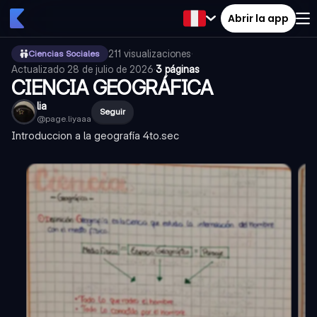
Abrir la app
211
visualizaciones
·
Ciencias Sociales
Actualizado
28 de julio de 2026
·
3 páginas
CIENCIA GEOGRÁFICA
lia
Seguir
@
page.liyaaa
Introduccion a la geografía 4to.sec