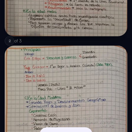
of
3
2