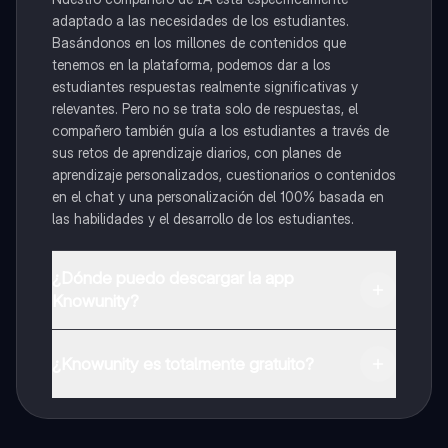
adaptado a las necesidades de los estudiantes.
Basándonos en los millones de contenidos que
tenemos en la plataforma, podemos dar a los
estudiantes respuestas realmente significativas y
relevantes. Pero no se trata solo de respuestas, el
compañero también guía a los estudiantes a través de
sus retos de aprendizaje diarios, con planes de
aprendizaje personalizados, cuestionarios o contenidos
en el chat y una personalización del 100% basada en
las habilidades y el desarrollo de los estudiantes.
¿Dónde puedo descargar la app
Knowunity?
Puedes descargar la app en Google Play Store y Apple
App Store.
¿Knowunity es totalmente gratuito?
¡Sí lo es! Tienes acceso totalmente gratuito a todo el
contenido de la app, puedes chatear con otros