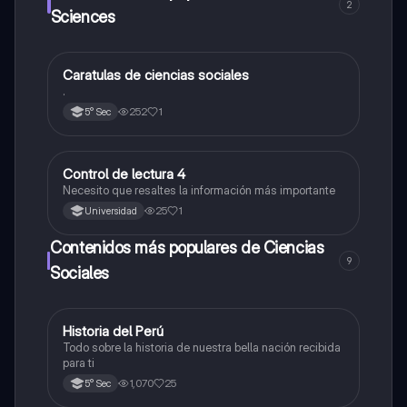
2
Sciences
Caratulas de ciencias sociales
Ciencias Sociales
.
252
1
5° Sec
Control de lectura 4
Ciencias Sociales
Necesito que resaltes la información más importante
25
1
Universidad
Contenidos más populares de Ciencias
9
Sociales
Historia del Perú
Ciencias Sociales
Todo sobre la historia de nuestra bella nación recibida
para ti
1,070
25
5° Sec