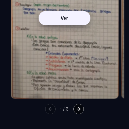
Ver
1
/
3