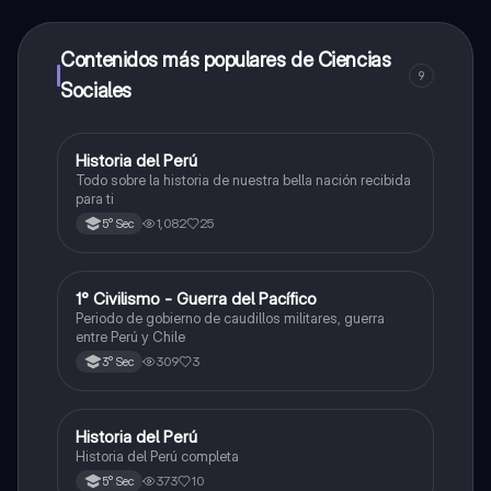
alumnos y recibir ayuda inmeditamente. Puedes ganar
dinero utilizando la aplicación, que te permitirá acceder
a determinadas funciones.
Contenidos más populares de Ciencias
9
Sociales
Historia del Perú
Ciencias Sociales
Todo sobre la historia de nuestra bella nación recibida
para ti
1,082
25
5° Sec
1° Civilismo - Guerra del Pacífico
Ciencias Sociales
Periodo de gobierno de caudillos militares, guerra
entre Perú y Chile
309
3
3° Sec
Historia del Perú
Ciencias Sociales
Historia del Perú completa
373
10
5° Sec