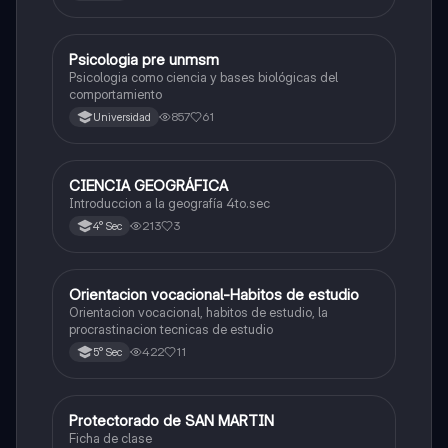
Psicologia pre unmsm
Ciencias Sociales
Psicologia como ciencia y bases biológicas del
comportamiento
857
61
Universidad
CIENCIA GEOGRÁFICA
Ciencias Sociales
Introduccion a la geografía 4to.sec
213
3
4° Sec
Orientacion vocacional-Habitos de estudio
Ciencias Sociales
Orientacion vocacional, habitos de estudio, la
procrastinacion tecnicas de estudio
422
11
5° Sec
Protectorado de SAN MARTIN
Ciencias Sociales
Ficha de clase