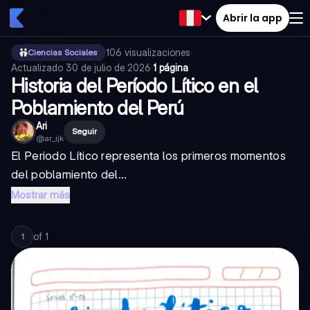
Abrir la app
106
visualizaciones
·
Ciencias Sociales
Actualizado
30 de julio de 2026
·
1 página
Historia del Período Lítico en el
Poblamiento del Perú
Ari
Seguir
@
ar_ijk
El Periodo Lítico representa los primeros momentos
del poblamiento del...
Mostrar más
of
1
1