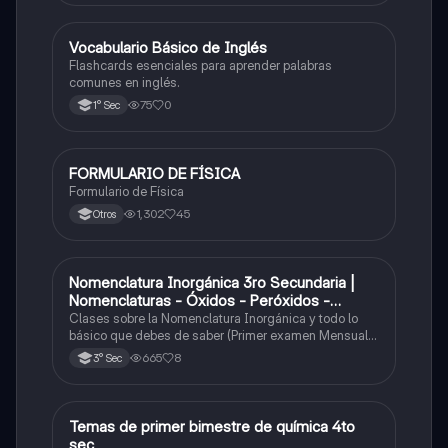
V
Vocabulario Básico de Inglés
Inglés
Flashcards esenciales para aprender palabras
comunes en inglés.
75
0
1° Sec
FORMULARIO DE FÍSICA
Física
Formulario de Física
1,302
45
Otros
Nomenclatura Inorgánica 3ro Secundaria |
Química
Nomenclaturas - Óxidos - Peróxidos -
Hidróxido o Bases
Clases sobre la Nomenclatura Inorgánica y todo lo
básico que debes de saber (Primer examen Mensual
2025)
665
8
3° Sec
Temas de primer bimestre de química 4to
Química
sec