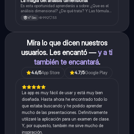
La magia del análisis dimensional
Física
Es esta oportunidad aprenderás a sobre: ¿Que es el
análisis dimensional? ¿De qué trata? Y Las fórmulas
de las magnitudes fundamentales y derivadas.
992
33
4° Sec
Mira lo que dicen nuestros
usuarios. Les encantó —
y a ti
también te encantará
.
4.6
/5
App Store
4.7
/5
Google Play
La app es muy fácil de usar y está muy bien
diseñada. Hasta ahora he encontrado todo lo
que estaba buscando y he podido aprender
mucho de las presentaciones. Definitivamente
utilizaré la aplicación para un examen de clase.
Y, por supuesto, también me sirve mucho de
inspiración.