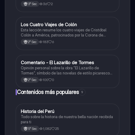
36
2
3° Sec
Los Cuatro Viajes de Colón
Ciencias Sociales
Esta lección resume los cuatro viajes de Cristóbal
Colón a América, patrocinados por la Corona de
Castilla, destacando sus objetivos, rutas y
183
6
2° Sec
descubrimientos.
Comentario - El Lazarillo de Tormes
Castellano
Opinión personal sobre la obra "El Lazarillo de
Tormes", símbolo de las novelas de estilo picaresco
en la literatura española.
100
0
2° Sec
Contenidos más populares
9
Historia del Perú
Ciencias Sociales
Todo sobre la historia de nuestra bella nación recibida
para ti
1,082
25
5° Sec