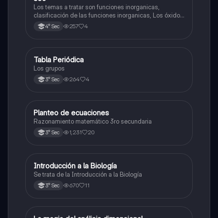
Los temas a tratar son funciones inorganicas,
clasificación de las funciones inorganicas, Los óxidos
y los óxidos ácidos
257
4
4° Sec
Tabla Periódica
Química
Los grupos
264
4
3° Sec
Planteo de ecuaciones
Matemáticas
Razonamiento matemático 3ro secundaria
1,231
20
3° Sec
Introducción a la Biología
Biología
Se trata de la Introducción a la Biología
670
11
3° Sec