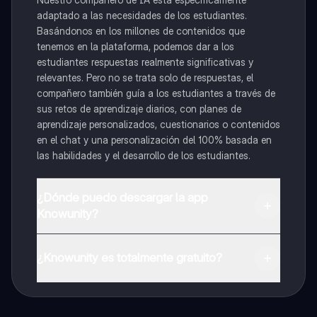
adaptado a las necesidades de los estudiantes.
Basándonos en los millones de contenidos que
tenemos en la plataforma, podemos dar a los
estudiantes respuestas realmente significativas y
relevantes. Pero no se trata solo de respuestas, el
compañero también guía a los estudiantes a través de
sus retos de aprendizaje diarios, con planes de
aprendizaje personalizados, cuestionarios o contenidos
en el chat y una personalización del 100% basada en
las habilidades y el desarrollo de los estudiantes.
¿Dónde puedo descargar la app
Knowunity?
Puedes descargar la app en Google Play Store y Apple
App Store.
¿Knowunity es totalmente gratuito?
¡Sí lo es! Tienes acceso totalmente gratuito a todo el
contenido de la app, puedes chatear con otros