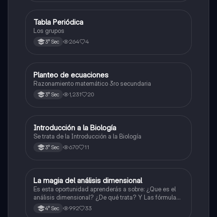
Tabla Periódica
Química
Los grupos
264
4
3° Sec
Planteo de ecuaciones
Matemáticas
Razonamiento matemático 3ro secundaria
1,231
20
3° Sec
Introducción a la Biología
Biología
Se trata de la Introducción a la Biología
670
11
3° Sec
La magia del análisis dimensional
Física
Es esta oportunidad aprenderás a sobre: ¿Que es el
análisis dimensional? ¿De qué trata? Y Las fórmulas
de las magnitudes fundamentales y derivadas.
992
33
4° Sec