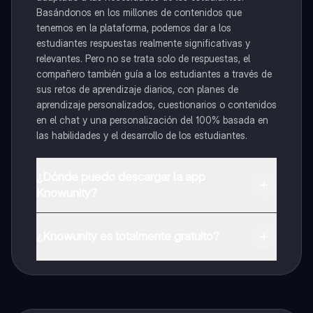
Basándonos en los millones de contenidos que
tenemos en la plataforma, podemos dar a los
estudiantes respuestas realmente significativas y
relevantes. Pero no se trata solo de respuestas, el
compañero también guía a los estudiantes a través de
sus retos de aprendizaje diarios, con planes de
aprendizaje personalizados, cuestionarios o contenidos
en el chat y una personalización del 100% basada en
las habilidades y el desarrollo de los estudiantes.
¿Dónde puedo descargar la app
Knowunity?
Puedes descargar la app en Google Play Store y Apple
App Store.
¿Knowunity es totalmente gratuito?
¡Sí lo es! Tienes acceso totalmente gratuito a todo el
contenido de la app, puedes chatear con otros
alumnos y recibir ayuda inmeditamente. Puedes ganar