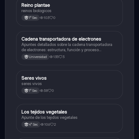
R
Reino plantae
Ciencia y Tecnología
reinos biologicos
103
0
1° Sec
Cadena transportadora de electrones
Ciencia y Tecnología
Apuntes detallados sobre la cadena transportadora
de electrones: estructura, función y proceso
bioquímico en la producción de ATP. Incluye
135
3
Universidad
esquemas y explicaciones sobre los complejos
proteicos, el gradiente de protones y la fosforilación
oxidativa.
S
Seres vivos
Ciencia y Tecnología
seres vivos
38
0
1° Sec
Los tejidos vegetales
Ciencia y Tecnología
Apunte de los tejidos vegetales
106
2
4° Sec