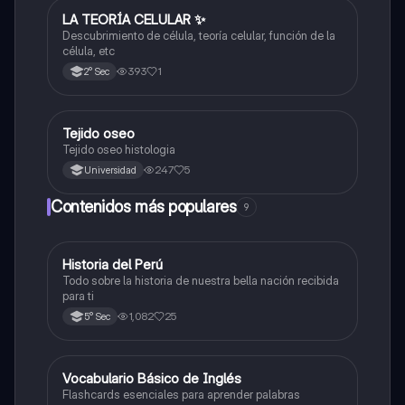
LA TEORÍA CELULAR ✨️
Ciencia y Tecnología
Descubrimiento de célula, teoría celular, función de la
célula, etc
393
1
2° Sec
Tejido oseo
Ciencia y Tecnología
Tejido oseo histologia
247
5
Universidad
Contenidos más populares
9
Historia del Perú
Ciencias Sociales
Todo sobre la historia de nuestra bella nación recibida
para ti
1,082
25
5° Sec
V
Vocabulario Básico de Inglés
Inglés
Flashcards esenciales para aprender palabras