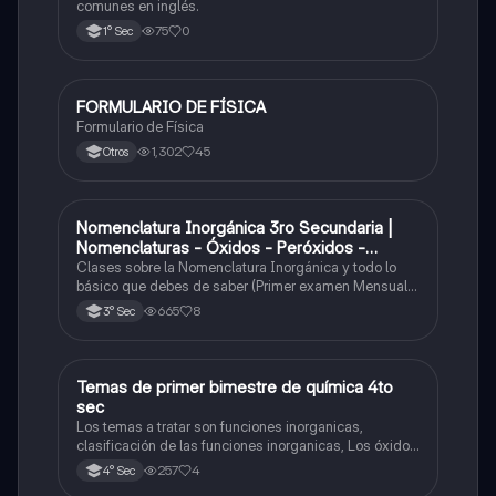
comunes en inglés.
75
0
1° Sec
FORMULARIO DE FÍSICA
Física
Formulario de Física
1,302
45
Otros
Nomenclatura Inorgánica 3ro Secundaria |
Química
Nomenclaturas - Óxidos - Peróxidos -
Hidróxido o Bases
Clases sobre la Nomenclatura Inorgánica y todo lo
básico que debes de saber (Primer examen Mensual
2025)
665
8
3° Sec
Temas de primer bimestre de química 4to
Química
sec
Los temas a tratar son funciones inorganicas,
clasificación de las funciones inorganicas, Los óxidos
y los óxidos ácidos
257
4
4° Sec