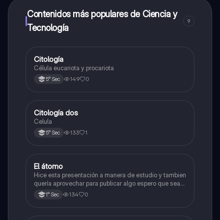
dinero utilizando la aplicación, que te permitirá acceder
a determinadas funciones.
Contenidos más populares de Ciencia y
9
Tecnología
Citología
Ciencia y Tecnología
Célula eucariota y procariota
149
0
5° Sec
Citología dos
Ciencia y Tecnología
Celula
133
1
5° Sec
El átomo
Ciencia y Tecnología
Hice esta presentación a manera de estudio y tambien
quería aprovechar para publicar algo espero que sea
de su agrado , habla del átomo y lo básico sobre el,
134
0
1° Sec
solo eso bye