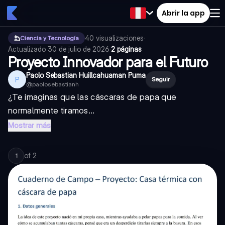
Abrir la app
40
visualizaciones
·
Ciencia y Tecnología
Actualizado
30 de julio de 2026
·
2 páginas
Proyecto Innovador para el Futuro
Paolo Sebastian Huillcahuaman Puma
P
Seguir
@
paolosebastianh
¿Te imaginas que las cáscaras de papa que
normalmente tiramos...
Mostrar más
of
2
1