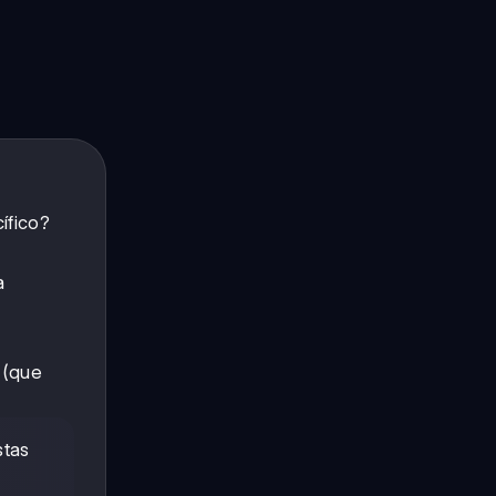
ífico?
a
(que
stas