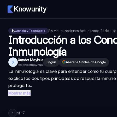
Knowunity
56
visualizaciones
·
Actualizado
21 de juli
Ciencia y Tecnología
Introducción a los Conc
Inmunología
Xander Mayhua
X
Seguir
Añadir a fuentes de Google
@
xandermayhua
La inmunología es clave para entender cómo tu cuerp
explico los dos tipos principales de respuesta inmune
protegerte...
Mostrar más
of
17
1