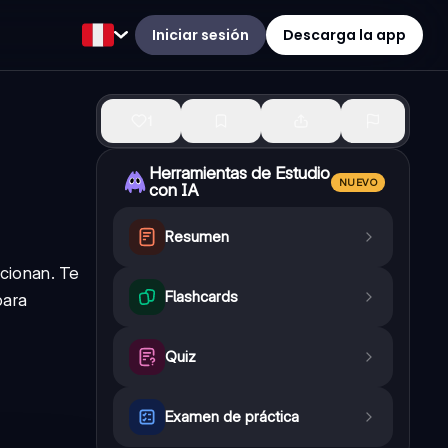
Iniciar sesión
Descarga la app
1
Herramientas de Estudio
NUEVO
con IA
Resumen
cionan. Te
Flashcards
para
Quiz
Examen de práctica