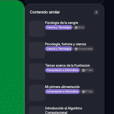
Contenido similar
6
Fisiologia de la sangre
Ciencia y Tecnología
Otros
Psicología, historia y ciencia
Ciencia y Tecnología
Universidad
Temas acerca de la frustracion
Computación e Informática
4° Sec
Mi primera alimentación
Computación e Informática
5° Sec
Introducción al Algoritmo
Computacional