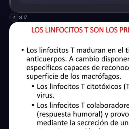
of
17
3