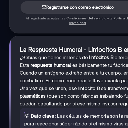
Regístrarse con correo electrónico
Al registrarte aceptas las
Condiciones del servicio
y la
Política 
privacidad
.
La Respuesta Humoral - Linfocitos B e
¿Sabías que tienes millones de
linfocitos B
difere
Esta
respuesta humoral
es básicamente tu fábrica
Cuando un antígeno extraño entra a tu cuerpo, enc
combatirlo. Es como encontrar la llave exacta par
Una vez que se unen, ese linfocito B se transform
plasmáticas
(que son como fábricas trabajando fu
quedan patrullando por si ese mismo invasor regr
💡 Dato clave:
Las células de memoria son la ra
para reaccionar súper rápido si el mismo virus