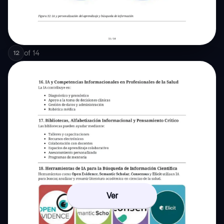
of
14
12
Ver