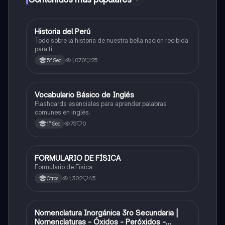
Historia del Perú
Ciencias Sociales
Todo sobre la historia de nuestra bella nación recibida
para ti
1,070
25
5° Sec
V
Vocabulario Básico de Inglés
Inglés
Flashcards esenciales para aprender palabras
comunes en inglés.
75
0
1° Sec
FORMULARIO DE FÍSICA
Física
Formulario de Física
1,302
45
Otros
Nomenclatura Inorgánica 3ro Secundaria |
Química
Nomenclaturas - Óxidos - Peróxidos -