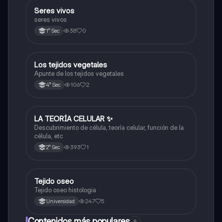
S
Seres vivos
Ciencia y Tecnología
seres vivos
38
0
1° Sec
Los tejidos vegetales
Ciencia y Tecnología
Apunte de los tejidos vegetales
106
2
4° Sec
LA TEORÍA CELULAR ✨️
Ciencia y Tecnología
Descubrimiento de célula, teoría celular, función de la
célula, etc
393
1
2° Sec
Tejido oseo
Ciencia y Tecnología
Tejido oseo histologia
247
5
Universidad
Contenidos más populares
9