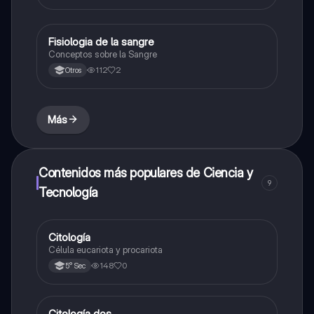
Fisiologia de la sangre
Ciencia y Tecnología
Conceptos sobre la Sangre
112
2
Otros
Más
Contenidos más populares de Ciencia y
9
Tecnología
Citología
Ciencia y Tecnología
Célula eucariota y procariota
148
0
5° Sec
Citología dos
Ciencia y Tecnología