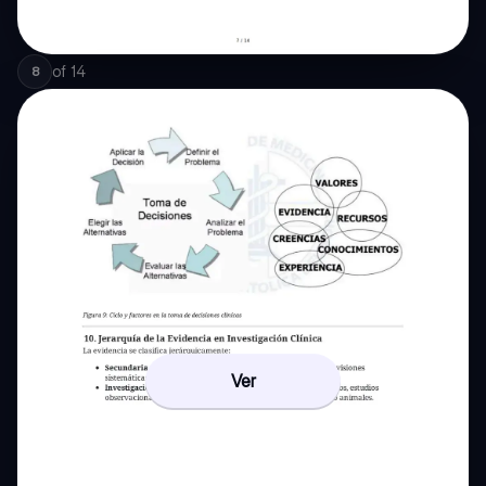
of
14
8
Ver