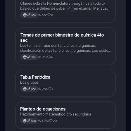
Hidróxido o Bases
Clases sobre la Nomenclatura Inorgánica y todo lo
básico que debes de saber (Primer examen Mensual
2025)
665
8
3° Sec
Temas de primer bimestre de química 4to
Química
sec
Los temas a tratar son funciones inorganicas,
clasificación de las funciones inorganicas, Los óxidos
y los óxidos ácidos
257
4
4° Sec
Tabla Periódica
Química
Los grupos
264
4
3° Sec
Planteo de ecuaciones
Matemáticas
Razonamiento matemático 3ro secundaria
1,231
20
3° Sec