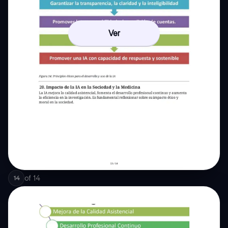
Ver
of
14
14