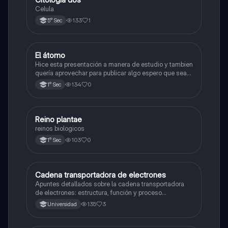
Celula
133
1
5° Sec
El átomo
Ciencia y Tecnología
Hice esta presentación a manera de estudio y tambien
quería aprovechar para publicar algo espero que sea
de su agrado , habla del átomo y lo básico sobre el,
134
0
1° Sec
solo eso bye
R
Reino plantae
Ciencia y Tecnología
reinos biologicos
103
0
1° Sec
Cadena transportadora de electrones
Ciencia y Tecnología
Apuntes detallados sobre la cadena transportadora
de electrones: estructura, función y proceso
bioquímico en la producción de ATP. Incluye
135
3
Universidad
esquemas y explicaciones sobre los complejos
proteicos, el gradiente de protones y la fosforilación
oxidativa.