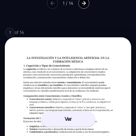
1
/
14
of
14
1
Ver