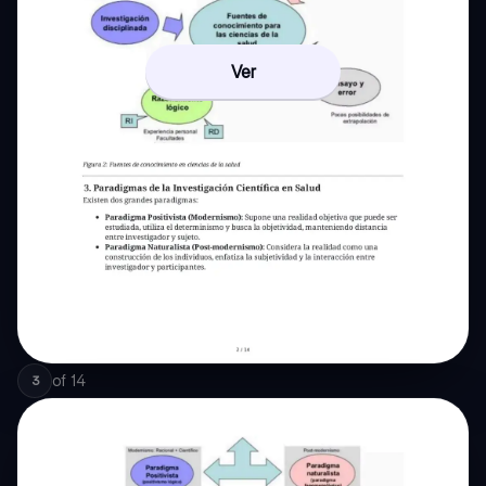
Ver
of
14
3