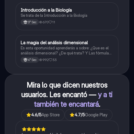
Introducción a la Biología
Biología
Se trata de la Introducción a la Biología
670
11
3° Sec
La magia del análisis dimensional
Física
Es esta oportunidad aprenderás a sobre: ¿Que es el
análisis dimensional? ¿De qué trata? Y Las fórmulas
de las magnitudes fundamentales y derivadas.
992
33
4° Sec
Mira lo que dicen nuestros
usuarios. Les encantó —
y a ti
también te encantará
.
4.6
/5
App Store
4.7
/5
Google Play