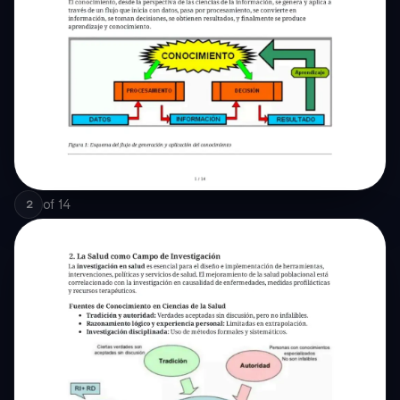
of
14
2