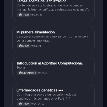
Temas acerca de la frustracion
Computación e Informática
Contenido sobre la frustracion de ¿como puedes
manejar la frustracion? ,¿que estrategias utilizarias?,
etc
33
0
4° Sec
Mi primera alimentación
Computación e Informática
Desayunar como un rey, almorzar como un príncipe y
cenar como un mendigo
61
1
5° Sec
Introducción al Algoritmo Computacional
Computación e Informática
Teoría.
91
0
Universidad
Enfermedades genéticas •••
Ciencia y Tecnología
Cyt, infografía sobre algunas enfermedades
genéticas más comunes en el Perú 🇵🇪
224
3
4° Sec