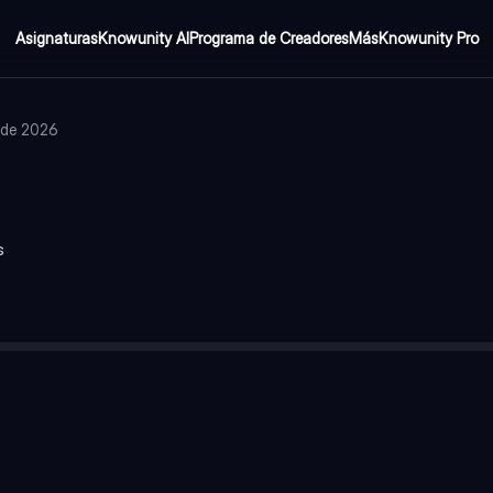
Asignaturas
Knowunity AI
Programa de Creadores
Más
Knowunity Pro
o de 2026
s
 N(Nitrogeno) P(Fósforo) S(Azufre)
) K(Potasio)
enio)
va (glúcidos, lípidos, proteínas y ácidos nucleicos), constituyen 
cionamiento del cuerpo humano. La falta o el exceso de ciertos b