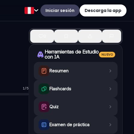
Iniciar sesión
Descarga la app
0
Herramientas de Estudio
NUEVO
con IA
Resumen
1
/
5
Flashcards
Quiz
el 95% de la masa total y son indispensables para formar las biomo
ioelementos puede provocar enfermedades. La falta de yodo puede 
Examen de práctica