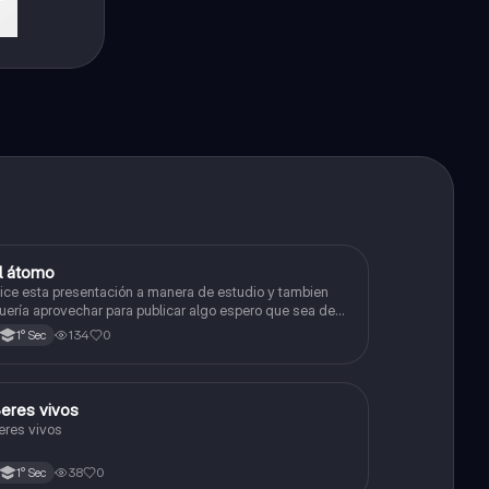
l átomo
Ciencia y Tecnología
ice esta presentación a manera de estudio y tambien
uería aprovechar para publicar algo espero que sea de
u agrado , habla del átomo y lo básico sobre el, solo eso
134
0
1° Sec
ye
S
eres vivos
Ciencia y Tecnología
eres vivos
38
0
1° Sec