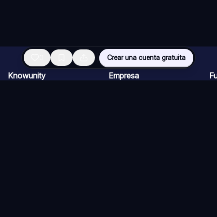
0
Crear una cuenta gratuita
Knowunity
Empresa
F
Página de inicio
Ofertas de empleo
Re
Ayuda
Programa de Creadores
Ch
Seguridad
Kit de prensa
Ta
Iniciar sesión
Cu
Áreas de conocimiento
Re
Ex