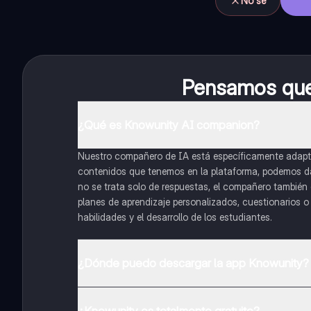
No sé
Pensamos que 
¿Qué es Knowunity AI companion?
Nuestro compañero de IA está específicamente adapta
contenidos que tenemos en la plataforma, podemos dar 
no se trata solo de respuestas, el compañero también g
planes de aprendizaje personalizados, cuestionarios 
habilidades y el desarrollo de los estudiantes.
¿Dónde puedo descargar la app Knowunity?
Puedes descargar la app en Google Play Store y Apple
¿Knowunity es totalmente gratuito?