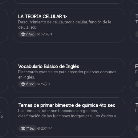
la fosforilación oxidativa.
LA TEORÍA CELULAR ✨️
T
Ciencia y Tecnología
Descubrimiento de célula, teoría celular, función de la
T
célula, etc
393
1
2° Sec
V
Vocabulario Básico de Inglés
F
Inglés
Flashcards esenciales para aprender palabras comunes
F
en inglés.
75
0
1° Sec
Temas de primer bimestre de química 4to sec
T
Química
do
Los temas a tratar son funciones inorganicas,
L
clasificación de las funciones inorganicas, Los óxidos y
co
los óxidos ácidos
257
4
4° Sec