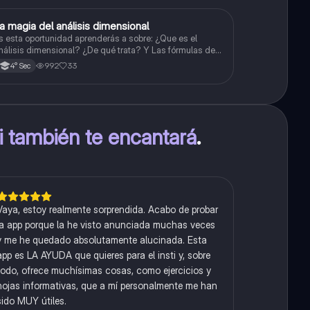
a magia del análisis dimensional
Física
s esta oportunidad aprenderás a sobre: ¿Que es el
nálisis dimensional? ¿De qué trata? Y Las fórmulas de
as magnitudes fundamentales y derivadas.
992
33
4° Sec
ti también te encantará
.
Vaya, estoy realmente sorprendida. Acabo de probar
la app porque la he visto anunciada muchas veces
y me he quedado absolutamente alucinada. Esta
app es LA AYUDA que quieres para el insti y, sobre
todo, ofrece muchísimas cosas, como ejercicios y
hojas informativas, que a mí personalmente me han
sido MUY útiles.