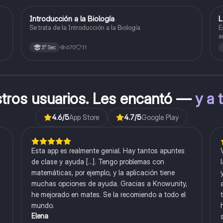
Introducción a la Biología
L
Biología
Se trata de la Introducción a la Biología
E
a
l
670
11
3° Sec
stros usuarios. Les encantó —
y a 
4.6
/5
App Store
4.7
/5
Google Play
Esta app es realmente genial. Hay tantos apuntes
de clase y ayuda [...]. Tengo problemas con
matemáticas, por ejemplo, y la aplicación tiene
muchas opciones de ayuda. Gracias a Knowunity,
he mejorado en mates. Se la recomiendo a todo el
mundo.
Elena