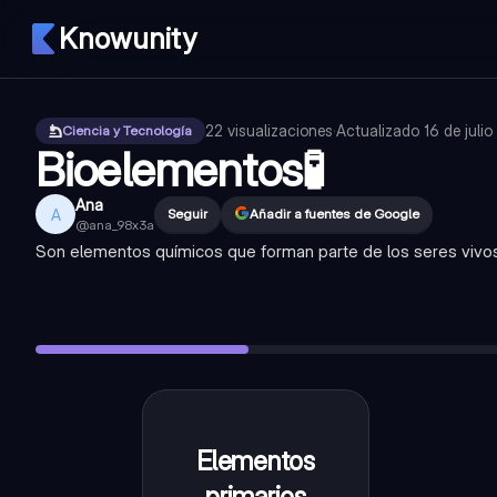
Knowunity
22
visualizaciones
·
Actualizado
16 de juli
Ciencia y Tecnología
Bioelementos🧪
Ana
A
Seguir
Añadir a fuentes de Google
@
ana_98x3a
Son elementos químicos que forman parte de los seres vivo
Elementos primarios
—
C(Carbono) H(Hidrógeno) O(Oxigeno)
Elementos Secundarios
—
Mg(Magnesio) Na(Sodio) Cl(Cloro
Oligoelementos
—
F(flúor) Fe(Hierro) i(Yodo) Zn(Zinc) Se(Sel
Funciones
—
Son los elementos mayoritarios de la materia vi
Importancia
—
Los bioelementos son esenciales para el fun
Elementos
C(Carbono)
H(Hidrógeno)
primarios