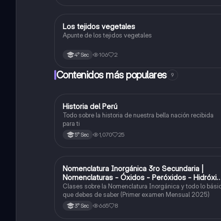
Los tejidos vegetales
Ciencia y Tecnología
Apunte de los tejidos vegetales
106
2
4° Sec
Contenidos más populares
9
Historia del Perú
Ciencias Sociales
Todo sobre la historia de nuestra bella nación recibida
para ti
1,070
25
5° Sec
Nomenclatura Inorgánica 3ro Secundaria |
Química
Nomenclaturas - Óxidos - Peróxidos - Hidróxi
o Bases
Clases sobre la Nomenclatura Inorgánica y todo lo bási
que debes de saber (Primer examen Mensual 2025)
665
8
3° Sec