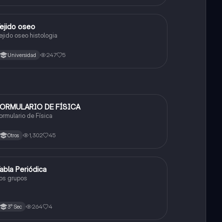
ejido oseo
Ciencia y Tecnología
ejido oseo histologia
247
5
Universidad
ORMULARIO DE FÍSICA
Física
ormulario de Física
1,302
45
Otros
abla Periódica
Química
os grupos
264
4
3° Sec