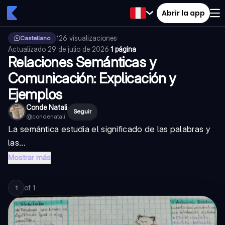
Abrir la app
126
visualizaciones
·
Castellano
Actualizado
29 de julio de 2026
·
1 página
Relaciones Semánticas y
Comunicación: Explicación y
Ejemplos
Conde Natali
Seguir
@
condenatali
La semántica estudia el significado de las palabras y
las...
Mostrar más
of
1
1