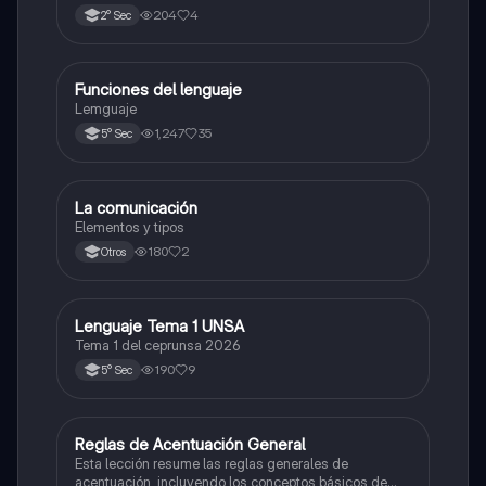
y consejos.
204
4
2° Sec
Funciones del lenguaje
Castellano
Lemguaje
1,247
35
5° Sec
La comunicación
Castellano
Elementos y tipos
180
2
Otros
Lenguaje Tema 1 UNSA
Castellano
Tema 1 del ceprunsa 2026
190
9
5° Sec
Reglas de Acentuación General
Castellano
Esta lección resume las reglas generales de
acentuación, incluyendo los conceptos básicos de