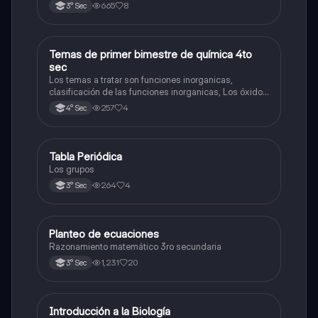
2025)
665
8
3° Sec
Temas de primer bimestre de química 4to
Química
sec
Los temas a tratar son funciones inorganicas,
clasificación de las funciones inorganicas, Los óxidos
y los óxidos ácidos
257
4
4° Sec
Tabla Periódica
Química
Los grupos
264
4
3° Sec
Planteo de ecuaciones
Matemáticas
Razonamiento matemático 3ro secundaria
1,231
20
3° Sec
Introducción a la Biología
Biología