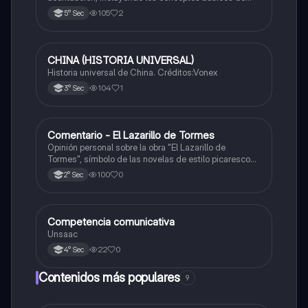
acento y tilde, y cómo acentuar palabras agudas y
105
2
5° Sec
graves.
CHINA (HISTORIA UNIVERSAL)
Castellano
Historia universal de China. Créditos:Vonex
104
1
3° Sec
Comentario - El Lazarillo de Tormes
Castellano
Opinión personal sobre la obra "El Lazarillo de
Tormes", símbolo de las novelas de estilo picaresco
en la literatura española.
100
0
2° Sec
Competencia comunicativa
Castellano
Unsaac
22
0
4° Sec
Contenidos más populares
9