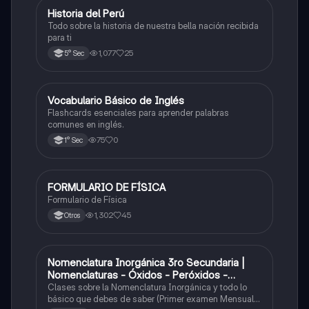
Historia del Perú
Ciencias Sociales
Todo sobre la historia de nuestra bella nación recibida
para ti
1,077
25
5° Sec
V
Vocabulario Básico de Inglés
Inglés
Flashcards esenciales para aprender palabras
comunes en inglés.
75
0
1° Sec
FORMULARIO DE FÍSICA
Física
Formulario de Física
1,302
45
Otros
Nomenclatura Inorgánica 3ro Secundaria |
Química
Nomenclaturas - Óxidos - Peróxidos -
Hidróxido o Bases
Clases sobre la Nomenclatura Inorgánica y todo lo
básico que debes de saber (Primer examen Mensual