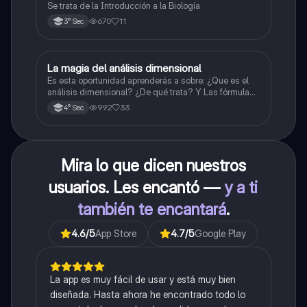
Se trata de la Introducción a la Biología
670
11
3° Sec
La magia del análisis dimensional
Física
Es esta oportunidad aprenderás a sobre: ¿Que es el
análisis dimensional? ¿De qué trata? Y Las fórmulas
de las magnitudes fundamentales y derivadas.
992
33
4° Sec
Mira lo que dicen nuestros
usuarios. Les encantó —
y a ti
también te encantará
.
4.6
/5
App Store
4.7
/5
Google Play
La app es muy fácil de usar y está muy bien
diseñada. Hasta ahora he encontrado todo lo