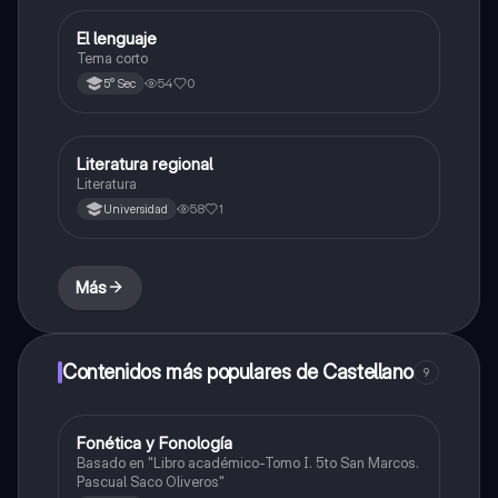
El lenguaje
Castellano
Tema corto
54
0
5° Sec
Literatura regional
Castellano
Literatura
58
1
Universidad
Más
Contenidos más populares de Castellano
9
Fonética y Fonología
Castellano
Basado en "Libro académico-Tomo I. 5to San Marcos.
Pascual Saco Oliveros"