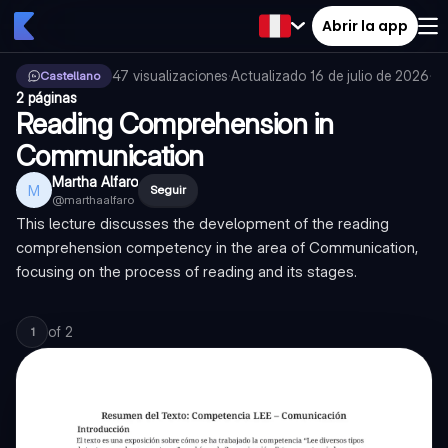
Abrir la app
47
visualizaciones
·
Actualizado
16 de julio de 2026
·
Castellano
2 páginas
Reading Comprehension in
Communication
Martha Alfaro
M
Seguir
@
marthaalfaro
This lecture discusses the development of the reading
comprehension competency in the area of Communication,
focusing on the process of reading and its stages.
of
2
1