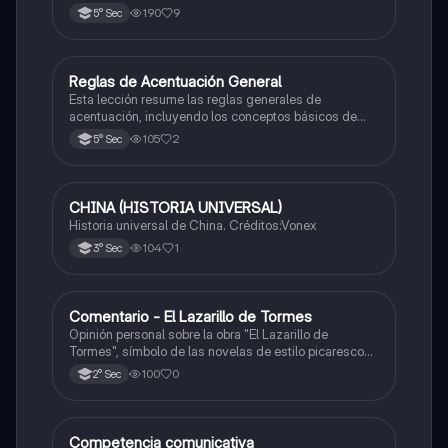
190
9
5° Sec
Reglas de Acentuación General
Castellano
Esta lección resume las reglas generales de
acentuación, incluyendo los conceptos básicos de
acento y tilde, y cómo acentuar palabras agudas y
105
2
5° Sec
graves.
CHINA (HISTORIA UNIVERSAL)
Castellano
Historia universal de China. Créditos:Vonex
104
1
3° Sec
Comentario - El Lazarillo de Tormes
Castellano
Opinión personal sobre la obra "El Lazarillo de
Tormes", símbolo de las novelas de estilo picaresco
en la literatura española.
100
0
2° Sec
Competencia comunicativa
Castellano