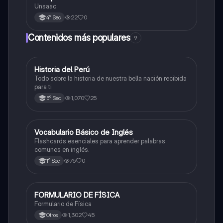
Unsaac
22
0
4° Sec
Contenidos más populares
9
Historia del Perú
Ciencias Sociales
Todo sobre la historia de nuestra bella nación recibida
para ti
1,070
25
5° Sec
V
Vocabulario Básico de Inglés
Inglés
Flashcards esenciales para aprender palabras
comunes en inglés.
75
0
1° Sec
FORMULARIO DE FÍSICA
Física
Formulario de Física
1,302
45
Otros