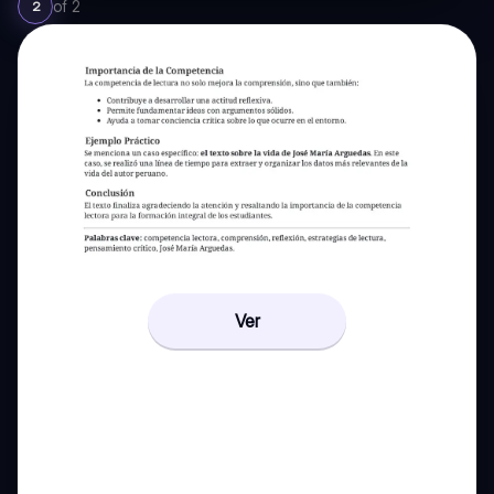
of
2
2
Ver