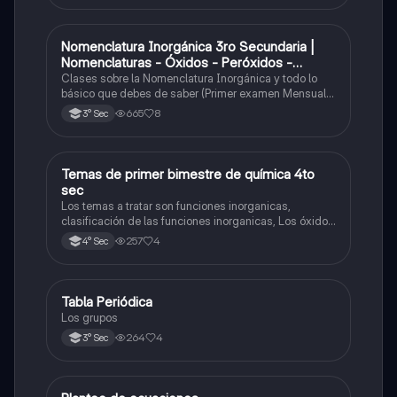
Nomenclatura Inorgánica 3ro Secundaria |
Química
Nomenclaturas - Óxidos - Peróxidos -
Hidróxido o Bases
Clases sobre la Nomenclatura Inorgánica y todo lo
básico que debes de saber (Primer examen Mensual
2025)
665
8
3° Sec
Temas de primer bimestre de química 4to
Química
sec
Los temas a tratar son funciones inorganicas,
clasificación de las funciones inorganicas, Los óxidos
y los óxidos ácidos
257
4
4° Sec
Tabla Periódica
Química
Los grupos
264
4
3° Sec