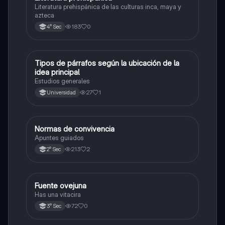
Literatura prehispánica de las culturas inca, maya y
azteca
183
0
4° Sec
Tipos de párrafos según la ubicación de la
Computación e Informática
idea principal
Estudios generales
27
1
Universidad
Normas de convivencia
Castellano
Apuntes guiados
213
2
2° Sec
Fuente ovejuna
Castellano
Has una vitacira
72
0
3° Sec