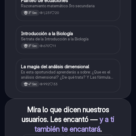
Planteo de ecuaciones
Matemáticas
Razonamiento matemático 3ro secundaria
1,231
20
3° Sec
Introducción a la Biología
Biología
Se trata de la Introducción a la Biología
670
11
3° Sec
La magia del análisis dimensional
Física
Es esta oportunidad aprenderás a sobre: ¿Que es el
análisis dimensional? ¿De qué trata? Y Las fórmulas
de las magnitudes fundamentales y derivadas.
992
33
4° Sec
Mira lo que dicen nuestros
usuarios. Les encantó —
y a ti
también te encantará
.