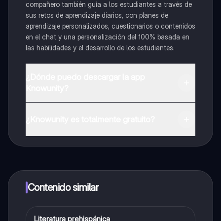
compañero también guía a los estudiantes a través de
sus retos de aprendizaje diarios, con planes de
aprendizaje personalizados, cuestionarios o contenidos
en el chat y una personalización del 100% basada en
las habilidades y el desarrollo de los estudiantes.
¿Dónde puedo descargar la app
Knowunity?
Puedes descargar la app en Google Play Store y Apple
App Store.
¿Knowunity es totalmente gratuito?
¡Sí lo es! Tienes acceso totalmente gratuito a todo el
contenido de la app, puedes chatear con otros
alumnos y recibir ayuda inmeditamente. Puedes ganar
dinero utilizando la aplicación, que te permitirá acceder
a determinadas funciones.
Contenido similar
Literatura prehispánica
Castellano