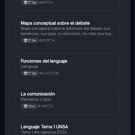
87
0
5° Sec
Mapa conceptual sobre el debate
Castellano
Mapa conceptual sobre la definición del debate, sus
beneficios, sus tipos, su estructura, los roles que hay,
y consejos.
203
4
2° Sec
Funciones del lenguaje
Castellano
Lemguaje
1,247
35
5° Sec
La comunicación
Castellano
Elementos y tipos
180
2
Otros
Lenguaje Tema 1 UNSA
Castellano
Tema 1 del ceprunsa 2026