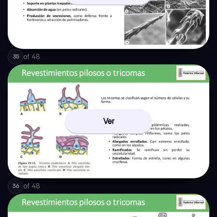
of
48
35
Ver
of
48
36