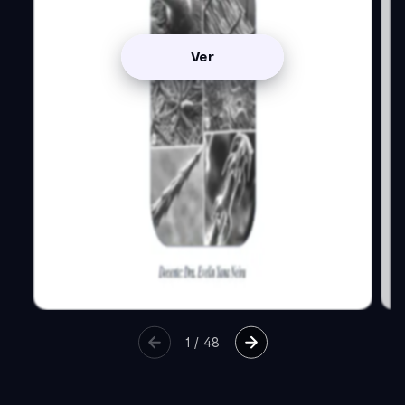
Ver
1
/
48