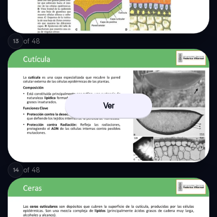
of
48
13
Ver
of
48
14