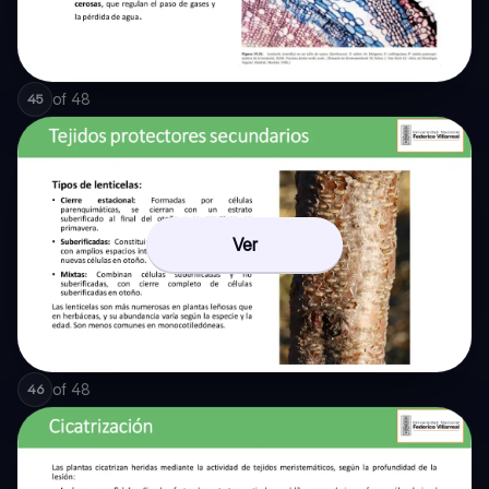
of
48
45
Ver
of
48
46