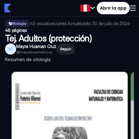
Abrir la app
43
visualizaciones
·
Actualizado
30 de julio de 2026
·
Biología
48 páginas
Tej. Adultos (protección)
Mayra Huaman Cruz
M
Seguir
@
mayrahuamancruz
Resumen de citología