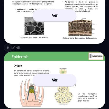
Ver
of
48
5
Ver