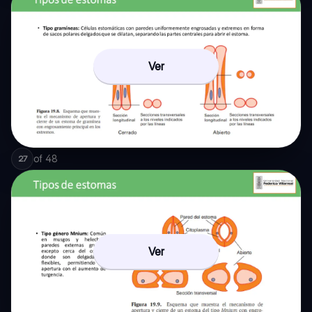
Ver
of
48
27
Ver