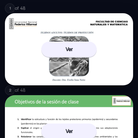
of
48
1
Ver
of
48
2
Ver