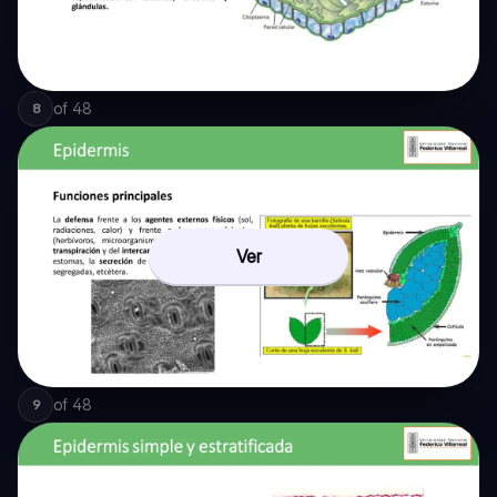
of
48
8
Ver
of
48
9