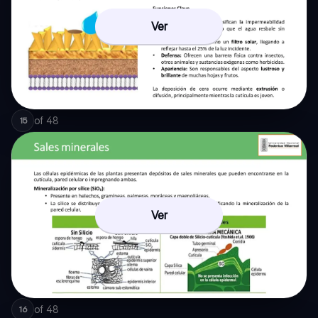
Ver
of
48
15
Ver
of
48
16