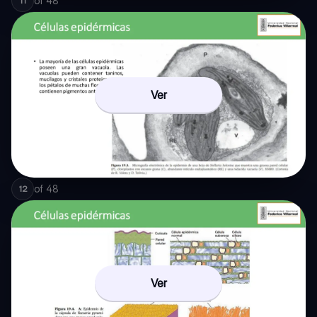
of
48
11
Ver
of
48
12
Ver