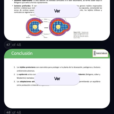
Ver
of
48
47
Ver
of
48
48