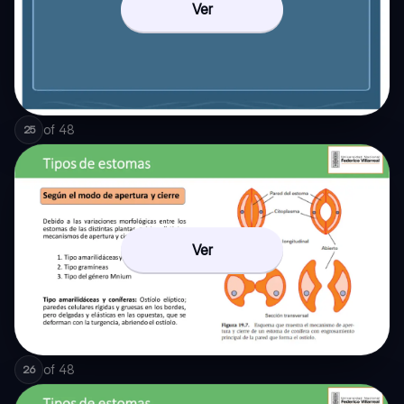
Ver
of
48
25
Ver
of
48
26