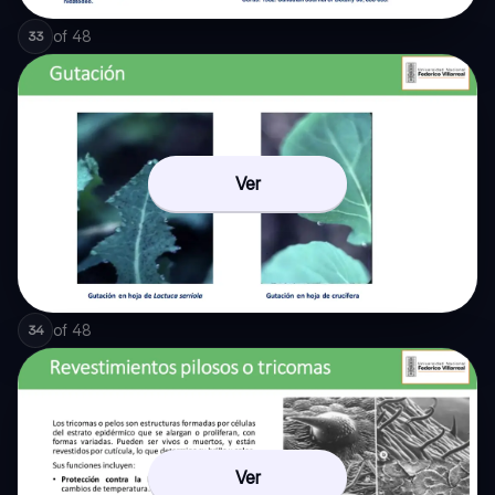
of
48
33
Ver
of
48
34
Ver