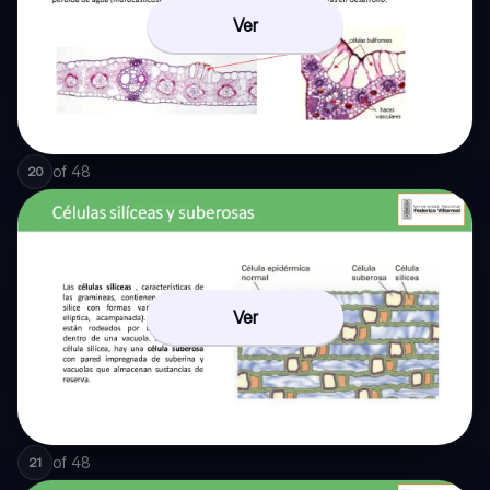
Ver
of
48
20
Ver
of
48
21