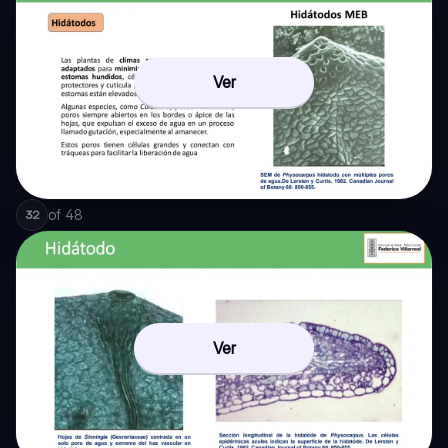
Ver
of
48
32
Ver