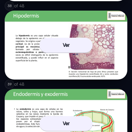
of
48
38
Ver
of
48
39
Ver