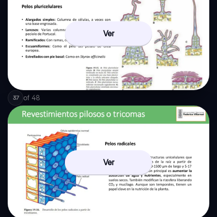
Ver
of
48
37
Ver