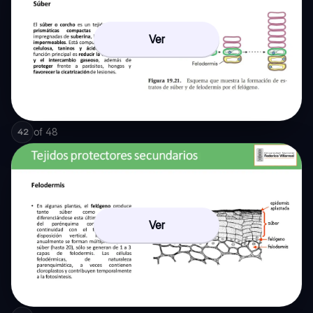
Ver
of
48
42
Ver