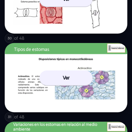
of
48
30
Ver
of
48
31