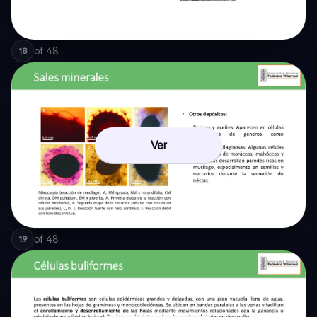
of
48
18
Ver
of
48
19