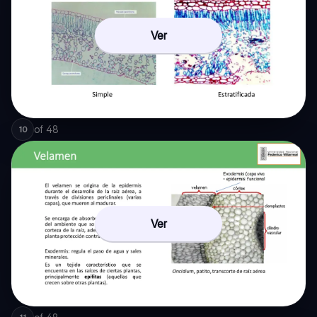
Ver
of
48
10
Ver