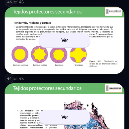
of
48
43
Ver
of
48
44
Ver