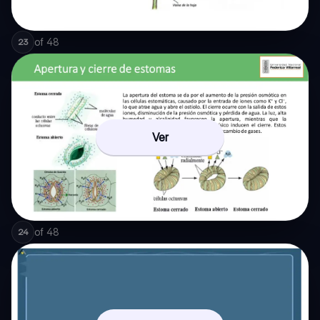
of
48
23
Ver
of
48
24