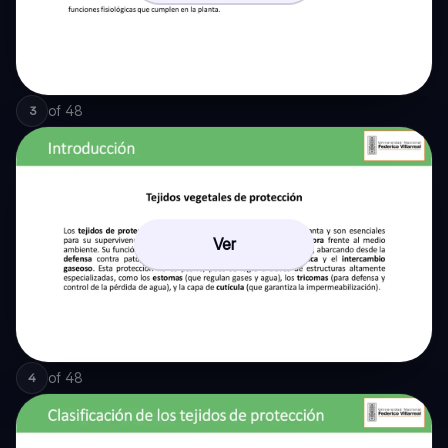
of
48
3
Ver
of
48
4