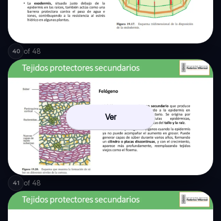
of
48
40
Ver
of
48
41