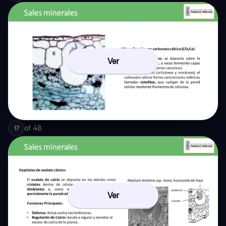
Ver
of
48
17
Ver