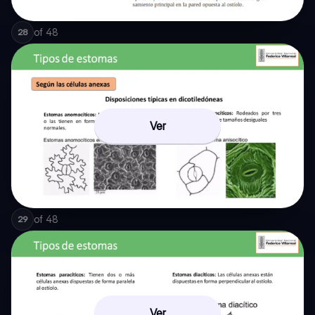
of
48
28
Ver
of
48
29
Ver