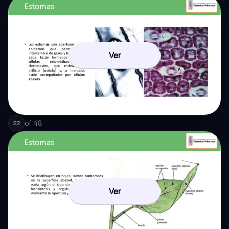
Ver
of
48
22
Ver