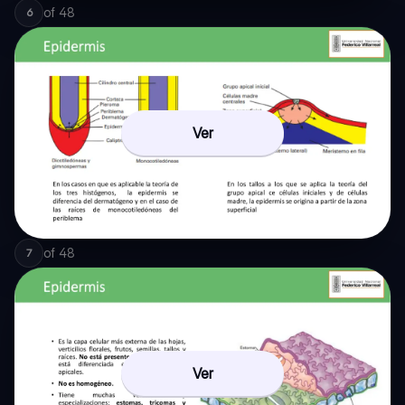
of
48
6
Ver
of
48
7
Ver