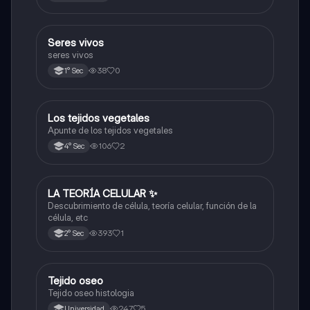
esquemas y explicaciones sobre los complejos
proteicos, el gradiente de protones y la fosforilación
oxidativa.
S
Seres vivos
Ciencia y Tecnología
seres vivos
38
0
1° Sec
Los tejidos vegetales
Ciencia y Tecnología
Apunte de los tejidos vegetales
106
2
4° Sec
LA TEORÍA CELULAR ✨️
Ciencia y Tecnología
Descubrimiento de célula, teoría celular, función de la
célula, etc
393
1
2° Sec
Tejido oseo
Ciencia y Tecnología
Tejido oseo histologia
247
5
Universidad