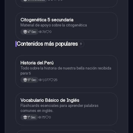
Citogenética 5 secundaria
Ciencia y Tecnología
Material de apoyo sobre la citogenética
76
0
4° Sec
Contenidos más populares
9
Historia del Perú
Ciencias Sociales
Todo sobre la historia de nuestra bella nación recibida
para ti
1,077
25
5° Sec
V
Vocabulario Básico de Inglés
Inglés
Flashcards esenciales para aprender palabras
comunes en inglés.
75
0
1° Sec