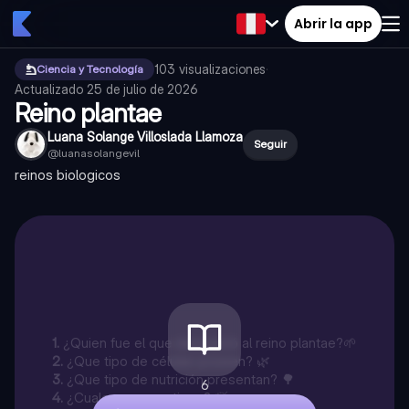
Abrir la app
103
visualizaciones
·
Ciencia y Tecnología
Actualizado
25 de julio de 2026
Reino plantae
Luana Solange Villoslada Llamoza
Seguir
@
luanasolangevil
reinos biologicos
1
.
¿Quien fue el que descubrió al reino plantae?🌱
2
.
¿Que tipo de células poseen? 🌿
3
.
¿Que tipo de nutrición presentan? 🌳
6
4
.
¿Cuales son sus tipos? 🍃