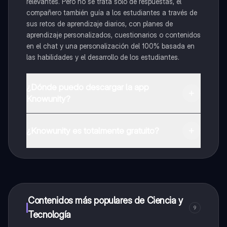
relevantes. Pero no se trata solo de respuestas, el
compañero también guía a los estudiantes a través de
sus retos de aprendizaje diarios, con planes de
aprendizaje personalizados, cuestionarios o contenidos
en el chat y una personalización del 100% basada en
las habilidades y el desarrollo de los estudiantes.
¿Dónde puedo descargar la app
Knowunity?
Puedes descargar la app en Google Play Store y Apple
App Store.
¿Knowunity es totalmente gratuito?
¡Sí lo es! Tienes acceso totalmente gratuito a todo el
contenido de la app, puedes chatear con otros
alumnos y recibir ayuda inmeditamente. Puedes ganar
dinero utilizando la aplicación, que te permitirá acceder
a determinadas funciones.
Contenidos más populares de Ciencia y
9
Tecnología