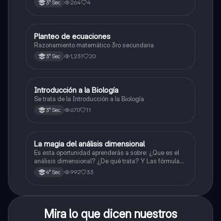
264
4
3° Sec
Planteo de ecuaciones
Matemáticas
Razonamiento matemático 3ro secundaria
1,231
20
3° Sec
Introducción a la Biología
Biología
Se trata de la Introducción a la Biología
670
11
3° Sec
La magia del análisis dimensional
Física
Es esta oportunidad aprenderás a sobre: ¿Que es el
análisis dimensional? ¿De qué trata? Y Las fórmulas
de las magnitudes fundamentales y derivadas.
992
33
4° Sec
Mira lo que dicen nuestros