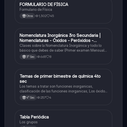
FORMULARIO DE FÍSICA
Física
Formulario de Física
1,302
45
Otros
Nomenclatura Inorgánica 3ro Secundaria |
Química
Nomenclaturas - Óxidos - Peróxidos -
Hidróxido o Bases
Clases sobre la Nomenclatura Inorgánica y todo lo
básico que debes de saber (Primer examen Mensual
2025)
665
8
3° Sec
Temas de primer bimestre de química 4to
Química
sec
Los temas a tratar son funciones inorganicas,
clasificación de las funciones inorganicas, Los óxidos
y los óxidos ácidos
257
4
4° Sec
Tabla Periódica
Química
Los grupos