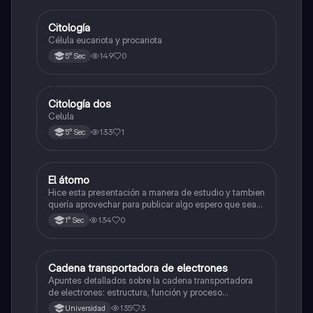
Citología
Ciencia y Tecnología
Célula eucariota y procariota
149
0
5° Sec
Citología dos
Ciencia y Tecnología
Celula
133
1
5° Sec
El átomo
Ciencia y Tecnología
Hice esta presentación a manera de estudio y tambien
quería aprovechar para publicar algo espero que sea
de su agrado , habla del átomo y lo básico sobre el,
134
0
1° Sec
solo eso bye
Cadena transportadora de electrones
Ciencia y Tecnología
Apuntes detallados sobre la cadena transportadora
de electrones: estructura, función y proceso
bioquímico en la producción de ATP. Incluye
135
3
Universidad