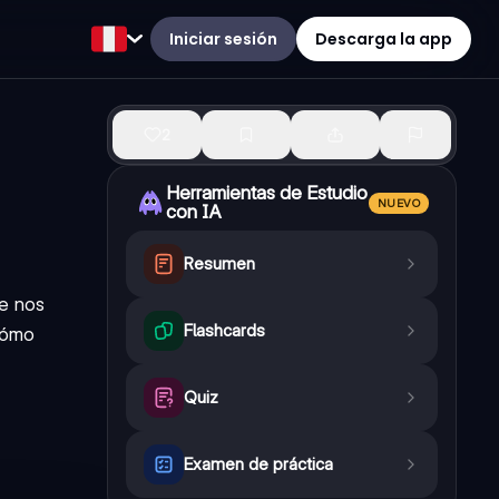
Iniciar sesión
Descarga la app
2
Herramientas de Estudio
NUEVO
con IA
Resumen
ue nos
Flashcards
cómo
Quiz
Examen de práctica