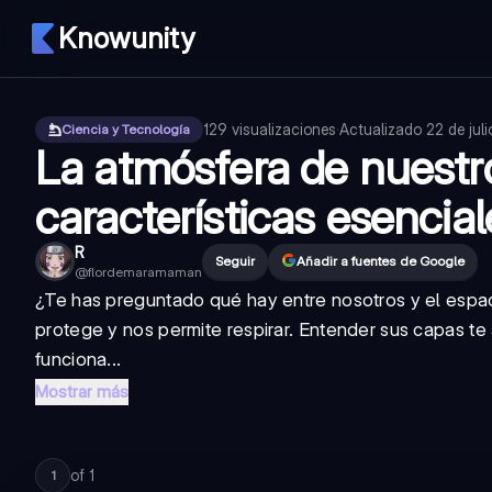
Knowunity
129
visualizaciones
·
Actualizado
22 de jul
Ciencia y Tecnología
La atmósfera de nuestr
características esencial
R
Seguir
Añadir a fuentes de Google
@
flordemaramaman
¿Te has preguntado qué hay entre nosotros y el espac
protege y nos permite respirar. Entender sus capas t
funciona...
Mostrar más
of
1
1