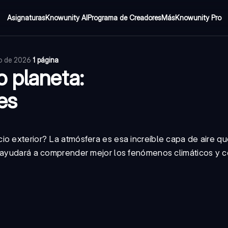
Asignaturas
Knowunity AI
Programa de Creadores
Más
Knowunity Pro
io de 2026
·
1 página
o planeta:
es
io exterior? La atmósfera es esa increíble capa de aire q
e ayudará a comprender mejor los fenómenos climáticos y 