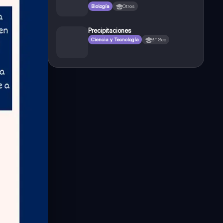
Biología
Otros
Precipitaciones
Ciencia y Tecnología
3° Sec