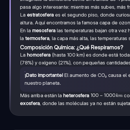
pasa algo interesante: mientras más subes, más frí
La
estratosfera
es el segundo piso, donde curios
altura. Aquí encontramos la famosa capa de ozono
En la
mesosfera
las temperaturas bajan otra vez h
la
termosfera
, la capa más alta, las temperatura
Composición Química: ¿Qué Respiramos?
La
homosfera
(hasta 100 km) es donde está toda 
(78%) y oxígeno (21%), con pequeñas cantidades
¡Dato importante!
El aumento de CO₂ causa el e
nuestro planeta.
100-
100
−
1000
Más arriba están la
heterosfera
con
km
1000
exosfera
, donde las moléculas ya no están sujet
km