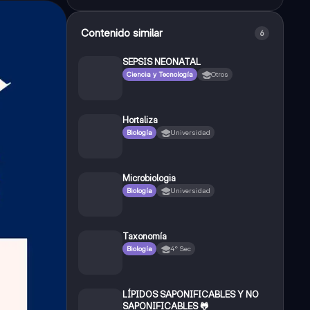
Contenido similar
6
SEPSIS NEONATAL
Ciencia y Tecnología
Otros
Hortaliza
Biología
Universidad
Microbiologia
Biología
Universidad
Taxonomía
Biología
4° Sec
LÍPIDOS SAPONIFICABLES Y NO
SAPONIFICABLES 🐸