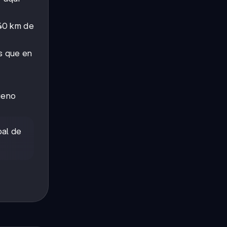
 40 km de
as que en
geno
bal de