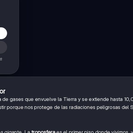
de
or
 de gases que envuelve la Tierra y se extiende hasta 10
stir porque nos protege de las radiaciones peligrosas del S
os gigante. La
troposfera
es el primer piso donde vivimos, 