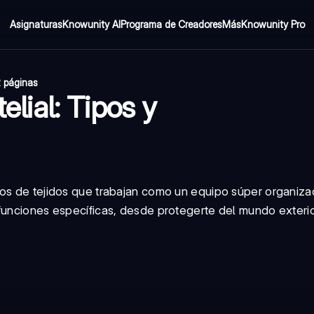
Asignaturas
Knowunity AI
Programa de Creadores
Más
Knowunity Pro
 páginas
elial: Tipos y
pos de tejidos que trabajan como un equipo súper organiz
 funciones específicas, desde protegerte del mundo exteri