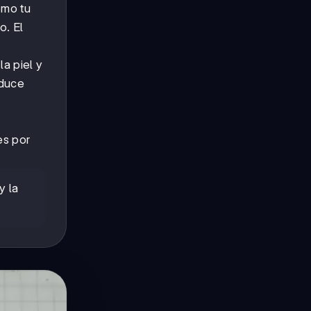
omo tu
. El
la piel y
oduce
es por
y la