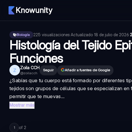
Knowunity
225
visualizaciones
·
Actualizado
18 de julio de 2026
·
2
Biología
Histología del Tejido Epit
Funciones
Zoila CCH
Z
Seguir
Añadir a fuentes de Google
@
zoilacch
¿Sabías que tu cuerpo está formado por diferentes ti
tejidos son grupos de células que se especializan en
permitir que te muevas...
Mostrar más
of
2
1