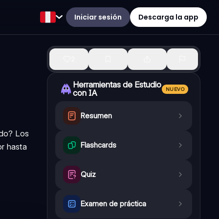
Iniciar sesión
Descarga la app
2
Herramientas de Estudio
NUEVO
con IA
Resumen
ado? Los
Flashcards
or hasta
Quiz
Examen de práctica