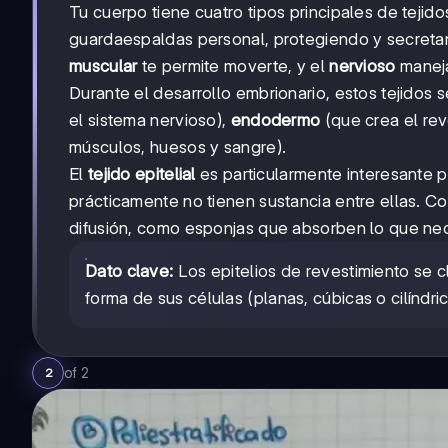
Tu cuerpo tiene cuatro tipos principales de tejid
guardaespaldas personal, protegiendo y secreta
muscular
te permite moverte, y el
nervioso
maneja
Durante el desarrollo embrionario, estos tejidos s
el sistema nervioso),
endodermo
(que crea el rev
músculos, huesos y sangre).
El
tejido epitelial
es particularmente interesante 
prácticamente no tienen sustancia entre ellas. C
difusión, como esponjas que absorben lo que nec
Dato clave:
Los epitelios de revestimiento se cl
forma de sus células (planas, cúbicas o cilíndric
of
2
2