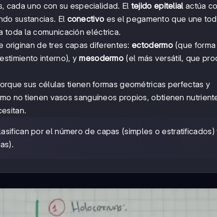
os, cada uno con su especialidad. El
tejido epitelial
actúa c
ndo sustancias. El
conectivo
es el pegamento que une todo
 toda la comunicación eléctrica.
e originan de tres capas diferentes:
ectodermo
(que forma 
estimiento interno), y
mesodermo
(el más versátil, que pr
porque sus células tienen formas geométricas perfectas y
omo no tienen vasos sanguíneos propios, obtienen nutrient
esitan.
asifican por el número de capas (simples o estratificados) 
as).