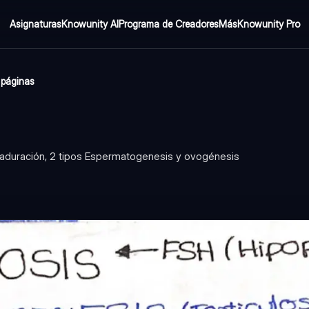
Asignaturas
Knowunity AI
Programa de Creadores
Más
Knowunity Pro
 páginas
 maduración, 2 tipos Espermatogenesis y ovogénesis