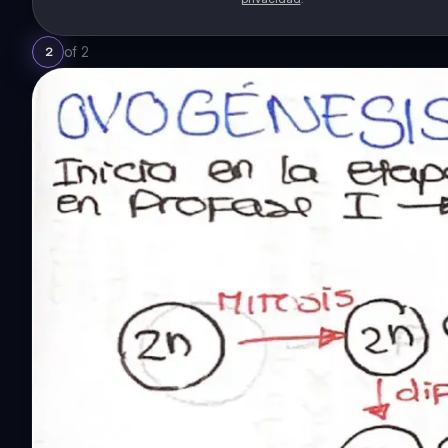
of
2
2