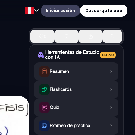
Iniciar sesión
Descarga la app
0
Herramientas de Estudio
NUEVO
con IA
Resumen
Flashcards
Quiz
Examen de práctica