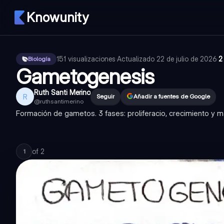
Knowunity
151
visualizaciones
·
Actualizado
22 de julio de 2026
·
2
Biología
Gametogenesis
Ruth Santi Merino
R
Seguir
Añadir a fuentes de Google
@
ruthsantimerino
Formación de gametos. 3 fases: proliferacio, crecimiento y
of
2
1