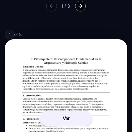
1
/
8
of
8
1
Ver