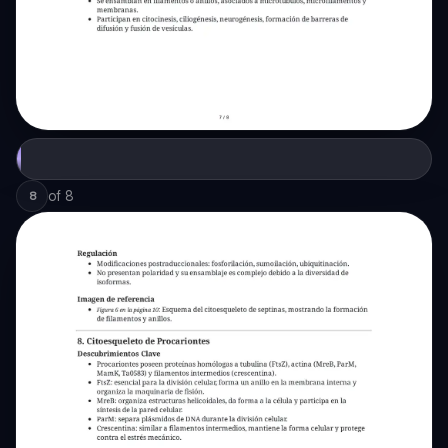
of
8
8