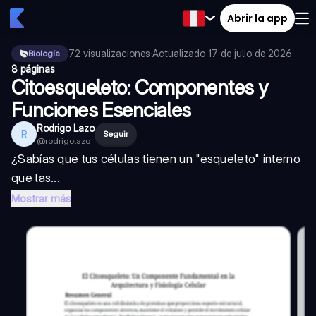
Abrir la app
72
visualizaciones
·
Actualizado
17 de julio de 2026
·
Biología
8 páginas
Citoesqueleto: Componentes y
Funciones Esenciales
Rodrigo Lazo
R
Seguir
@
rodrigolazo
¿Sabías que tus células tienen un "esqueleto" interno
que las...
Mostrar más