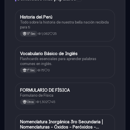
Historia del Perú
Ciencias Sociales
Todo sobre la historia de nuestra bella nación recibida
para ti
1,082
25
5° Sec
V
Vocabulario Básico de Inglés
Inglés
Flashcards esenciales para aprender palabras
comunes en inglés.
75
0
1° Sec
FORMULARIO DE FÍSICA
Física
Formulario de Física
1,302
45
Otros
Nomenclatura Inorgánica 3ro Secundaria |
Química
Nomenclaturas - Óxidos - Peróxidos -