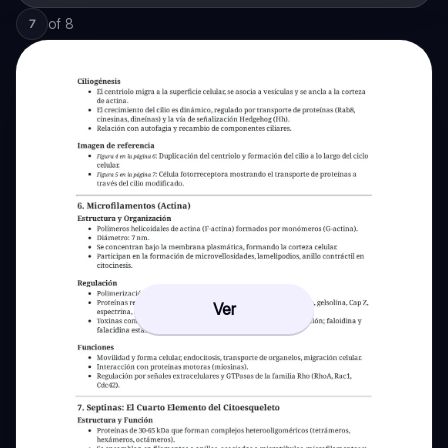
of
8
7
Ver