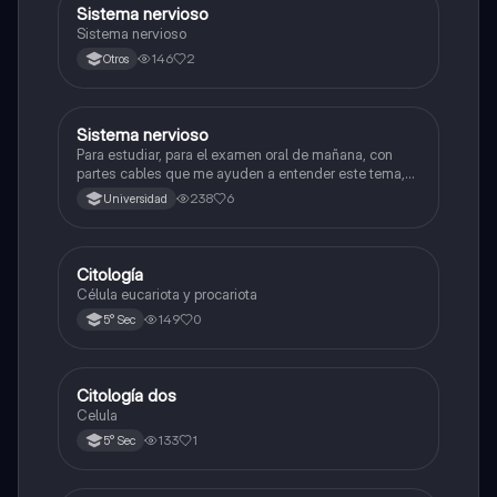
Sistema nervioso
Biología
Sistema nervioso
146
2
Otros
Sistema nervioso
Biología
Para estudiar, para el examen oral de mañana, con
partes cables que me ayuden a entender este tema,
porque se me complica un poco ya que el tema es
238
6
Universidad
muy extenso y quisiera poder lograr entenderlo
mucho mejor con ayuda de cartilla el ppt está
resumido.
Citología
Ciencia y Tecnología
Célula eucariota y procariota
149
0
5° Sec
Citología dos
Ciencia y Tecnología
Celula
133
1
5° Sec