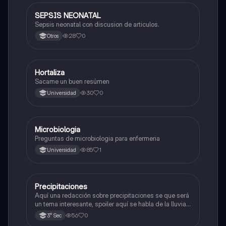
SEPSIS NEONATAL
Ciencia y Tecnología
Sepsis neonatal con discusion de articulos.
28
0
Otros
Hortaliza
Biología
Sacame un buen resúmen
30
0
Universidad
Microbiologia
Biología
Preguntas de microbiologia para enfermeria
85
1
Universidad
Precipitaciones
Ciencia y Tecnología
Aquí una redacción sobre precipitaciones se que será
un tema interesante, spoiler aquí se habla de la lluvia,
nueve y otroos 🌨️❄️
56
0
3° Sec