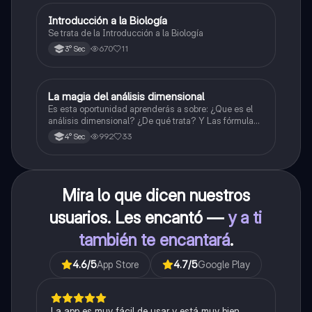
Introducción a la Biología
Biología
Se trata de la Introducción a la Biología
670
11
3° Sec
La magia del análisis dimensional
Física
Es esta oportunidad aprenderás a sobre: ¿Que es el
análisis dimensional? ¿De qué trata? Y Las fórmulas
de las magnitudes fundamentales y derivadas.
992
33
4° Sec
Mira lo que dicen nuestros
usuarios. Les encantó —
y a ti
también te encantará
.
4.6
/5
App Store
4.7
/5
Google Play
La app es muy fácil de usar y está muy bien