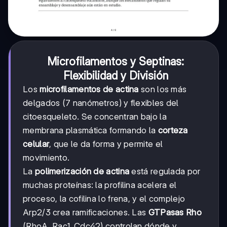
Microfilamentos y Septinas:
Flexibilidad y División
Los
microfilamentos de actina
son los más
delgados (7 nanómetros) y flexibles del
citoesqueleto. Se concentran bajo la
membrana plasmática formando la
corteza
celular
, que le da forma y permite el
movimiento.
La
polimerización de actina
está regulada por
muchas proteínas: la profilina acelera el
proceso, la cofilina lo frena, y el complejo
Arp2/3 crea ramificaciones. Las
GTPasas Rho
(RhoA, Rac1, Cdc42) controlan dónde y