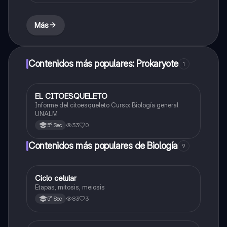
Más
Contenidos más populares: Prokaryote
1
EL CITOESQUELETO
Biología
Informe del citoesqueleto Curso: Biología general
UNALM
33
0
5° Sec
Contenidos más populares de Biología
9
Ciclo celular
Biología
Etapas, mitosis, meiosis
83
3
5° Sec