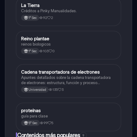
La Tierra
Biología
Créditos a Pinky Manualidades.
92
2
1° Sec
R
Reino plantae
Ciencia y Tecnología
reinos biologicos
103
0
1° Sec
Cadena transportadora de electrones
Ciencia y Tecnología
Apuntes detallados sobre la cadena transportadora
de electrones: estructura, función y proceso
bioquímico en la producción de ATP. Incluye
135
3
Universidad
esquemas y explicaciones sobre los complejos
proteicos, el gradiente de protones y la fosforilación
oxidativa.
proteínas
Biología
guía para clase
99
5
5° Sec
Contenidos más populares
9