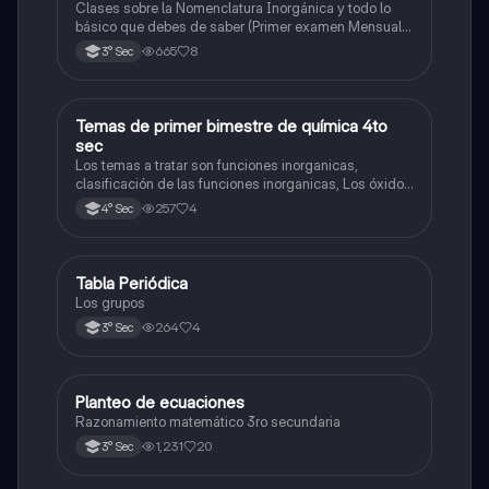
Hidróxido o Bases
Clases sobre la Nomenclatura Inorgánica y todo lo
básico que debes de saber (Primer examen Mensual
2025)
665
8
3° Sec
Temas de primer bimestre de química 4to
Química
sec
Los temas a tratar son funciones inorganicas,
clasificación de las funciones inorganicas, Los óxidos
y los óxidos ácidos
257
4
4° Sec
Tabla Periódica
Química
Los grupos
264
4
3° Sec
Planteo de ecuaciones
Matemáticas
Razonamiento matemático 3ro secundaria
1,231
20
3° Sec