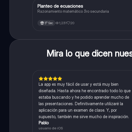
Planteo de ecuaciones
Matemáticas
Razonamiento matemático 3ro secundaria
1,231
20
3° Sec
Mira lo que dicen nue
La app es muy fácil de usar y está muy bien
diseñada. Hasta ahora he encontrado todo lo que
estaba buscando y he podido aprender mucho de
las presentaciones. Definitivamente utilizaré la
aplicación para un examen de clase. Y, por
supuesto, también me sirve mucho de inspiración.
Pablo
usuario de iOS