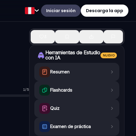
Iniciar sesión
Descarga la app
3
Herramientas de Estudio
NUEVO
con IA
Resumen
1
/
5
Flashcards
Quiz
Examen de práctica