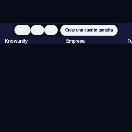
3
Crear una cuenta gratuita
Knowunity
Empresa
F
Página de inicio
Ofertas de empleo
Re
Ayuda
Programa de Creadores
Ch
Seguridad
Kit de prensa
Ta
Iniciar sesión
Cu
Áreas de conocimiento
Re
Ex