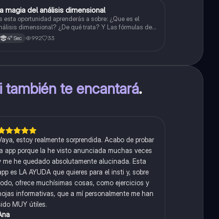
a magia del análisis dimensional
Física
s esta oportunidad aprenderás a sobre: ¿Que es el
nálisis dimensional? ¿De qué trata? Y Las fórmulas de
as magnitudes fundamentales y derivadas.
992
33
4° Sec
ti también te encantará
.
Vaya, estoy realmente sorprendida. Acabo de probar
la app porque la he visto anunciada muchas veces
y me he quedado absolutamente alucinada. Esta
app es LA AYUDA que quieres para el insti y, sobre
todo, ofrece muchísimas cosas, como ejercicios y
hojas informativas, que a mí personalmente me han
sido MUY útiles.
Ana