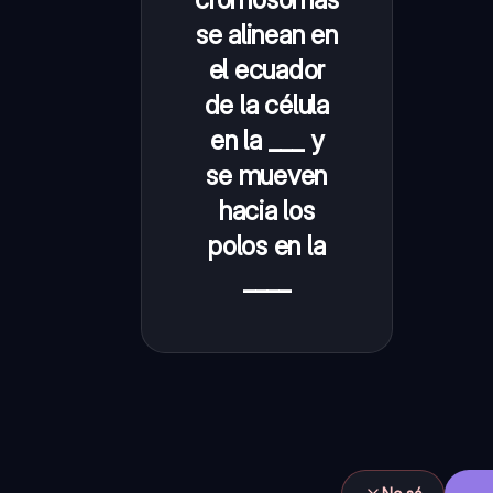
se alinean en
el ecuador
de la célula
en la ___ y
se mueven
hacia los
polos en la
____