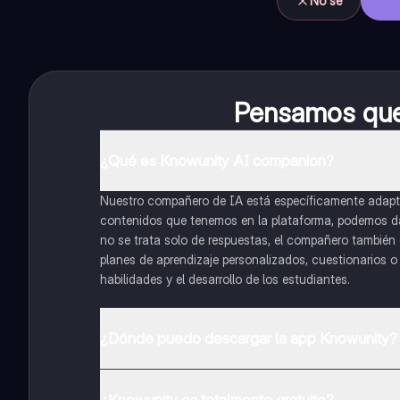
No sé
Pensamos que 
¿Qué es Knowunity AI companion?
Nuestro compañero de IA está específicamente adapta
contenidos que tenemos en la plataforma, podemos dar 
no se trata solo de respuestas, el compañero también g
planes de aprendizaje personalizados, cuestionarios 
habilidades y el desarrollo de los estudiantes.
¿Dónde puedo descargar la app Knowunity?
Puedes descargar la app en Google Play Store y Apple
¿Knowunity es totalmente gratuito?