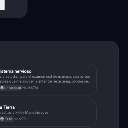
istema nervioso
Biología
ara estudiar, para el examen oral de mañana, con partes
ables que me ayuden a entender este tema, porque se
e complica un poco ya que el tema es muy extenso y
238
6
Universidad
uisiera poder lograr entenderlo mucho mejor con ayuda
e cartilla el ppt está resumido.
a Tierra
Biología
réditos a Pinky Manualidades.
92
2
1° Sec