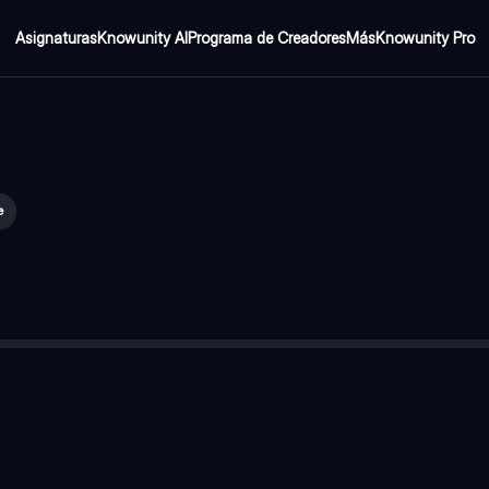
Asignaturas
Knowunity AI
Programa de Creadores
Más
Knowunity Pro
e
__ y se mueven hacia los polos en la ____
—
metafase -anafase
servar los quiasmas extremos se denomina
—
diacinesis
n dos núcleos
a que
—
el material genético se encuentra intacto
han alcanzado su máxima condensación ocurre en la
—
metafase