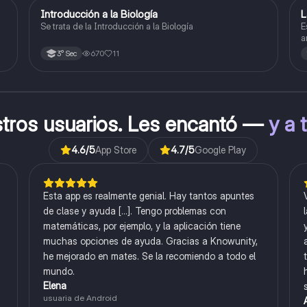
Introducción a la Biología
L
Biología
Se trata de la Introducción a la Biología
E
a
l
670
11
3° Sec
stros usuarios. Les encantó —
y a 
4.6
/5
App Store
4.7
/5
Google Play
Esta app es realmente genial. Hay tantos apuntes
de clase y ayuda [...]. Tengo problemas con
matemáticas, por ejemplo, y la aplicación tiene
muchas opciones de ayuda. Gracias a Knowunity,
he mejorado en mates. Se la recomiendo a todo el
mundo.
Elena
usuaria de Android