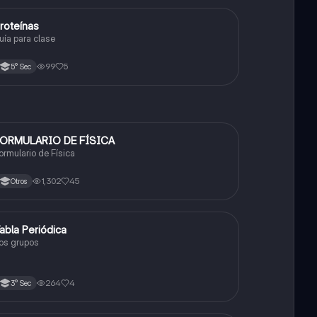
roteínas
Biología
uía para clase
99
5
5° Sec
ORMULARIO DE FÍSICA
Física
ormulario de Física
1,302
45
Otros
abla Periódica
Química
os grupos
264
4
3° Sec