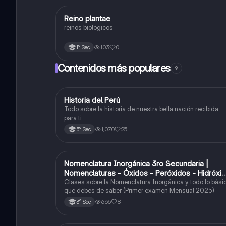
R
Reino plantae
Ciencia y Tecnología
reinos biologicos
103
0
1° Sec
Contenidos más populares
9
Historia del Perú
Ciencias Sociales
Todo sobre la historia de nuestra bella nación recibida
para ti
1,070
25
5° Sec
Nomenclatura Inorgánica 3ro Secundaria |
Química
Nomenclaturas - Óxidos - Peróxidos - Hidróxi
o Bases
Clases sobre la Nomenclatura Inorgánica y todo lo bási
que debes de saber (Primer examen Mensual 2025)
665
8
3° Sec