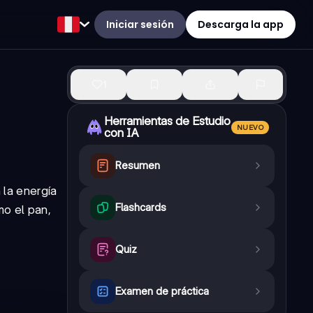
Iniciar sesión
Descarga la app
1
Herramientas de Estudio
NUEVO
con IA
Resumen
 la energía
Flashcards
mo el pan,
Quiz
Examen de práctica