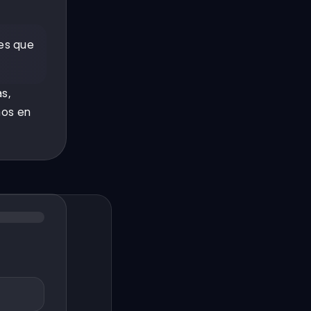
les que
as,
os en