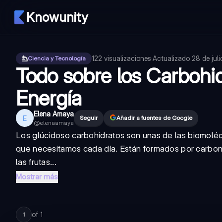
Knowunity
122
visualizaciones
·
Actualizado
28 de jul
Ciencia y Tecnología
Todo sobre los Carbohid
Energía
Elena Amaya
E
Seguir
Añadir a fuentes de Google
@
elenaamaya
Los
glúcidos
o carbohidratos son unas de las biomolé
que necesitamos cada día. Están formados por carbon
las frutas...
Mostrar más
of
1
1