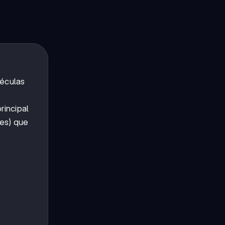
léculas
rincipal
es) que