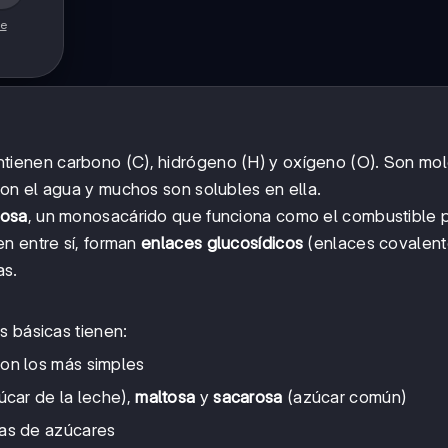
de
tienen carbono (C), hidrógeno (H) y oxígeno (O). Son mo
 con el agua y muchos son solubles en ella.
cosa
, un monosacárido que funciona como el combustible p
n entre sí, forman
enlaces glucosídicos
(enlaces covalent
as.
s básicas tienen:
Son los más simples
úcar de la leche),
maltosa
y
sacarosa
(azúcar común)
as de azúcares