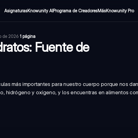
Asignaturas
Knowunity AI
Programa de Creadores
Más
Knowunity Pro
io de 2026
·
1 página
ratos: Fuente de
culas más importantes para nuestro cuerpo porque nos dan
o, hidrógeno y oxígeno, y los encuentras en alimentos co