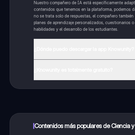
Nuestro compañero de IA está específicamente adapta
contenidos que tenemos en la plataforma, podemos dar 
no se trata solo de respuestas, el compañero también g
planes de aprendizaje personalizados, cuestionarios 
habilidades y el desarrollo de los estudiantes.
¿Dónde puedo descargar la app Knowunity?
Puedes descargar la app en Google Play Store y Apple
¿Knowunity es totalmente gratuito?
¡Sí lo es! Tienes acceso totalmente gratuito a todo e
inmeditamente. Puedes ganar dinero utilizando la apli
Contenidos más populares de Ciencia y