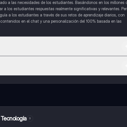
do a las necesidades de los estudiantes. Basándonos en los millones 
a los estudiantes respuestas realmente significativas y relevantes. Pe
uía a los estudiantes a través de sus retos de aprendizaje diarios, con
o contenidos en el chat y una personalización del 100% basada en las
 App Store.
l contenido de la app, puedes chatear con otros alumnos y recibir ayuda
cación, que te permitirá acceder a determinadas funciones.
 Tecnología
9