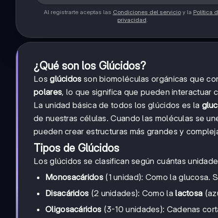
Al registrarte aceptas las
Condiciones del servicio
y la
Política 
privacidad
.
¿Qué son los Glúcidos?
Los
glúcidos
son biomoléculas orgánicas que con
polares
, lo que significa que pueden interactuar
La unidad básica de todos los glúcidos es la
glu
de nuestras células. Cuando las moléculas se une
pueden crear estructuras más grandes y complej
Tipos de Glúcidos
Los glúcidos se clasifican según cuántas unidade
Monosacáridos
(1 unidad): Como la glucosa. 
Disacáridos
(2 unidades): Como la
lactosa
(az
Oligosacáridos
(3-10 unidades): Cadenas cort