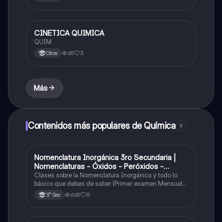
CINETICA QUIMICA
Química
QUIM
65
3
Otros
Más
Contenidos más populares de Química
9
Nomenclatura Inorgánica 3ro Secundaria |
Química
Nomenclaturas - Óxidos - Peróxidos -
Hidróxido o Bases
Clases sobre la Nomenclatura Inorgánica y todo lo
básico que debes de saber (Primer examen Mensual
2025)
665
8
3° Sec