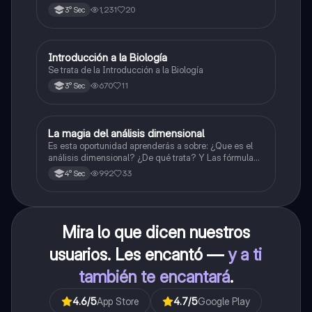
1,231
20
3° Sec
Introducción a la Biología
Biología
Se trata de la Introducción a la Biología
670
11
3° Sec
La magia del análisis dimensional
Física
Es esta oportunidad aprenderás a sobre: ¿Que es el
análisis dimensional? ¿De qué trata? Y Las fórmulas
de las magnitudes fundamentales y derivadas.
992
33
4° Sec
Mira lo que dicen nuestros
usuarios. Les encantó —
y a ti
también te encantará
.
4.6
/5
App Store
4.7
/5
Google Play