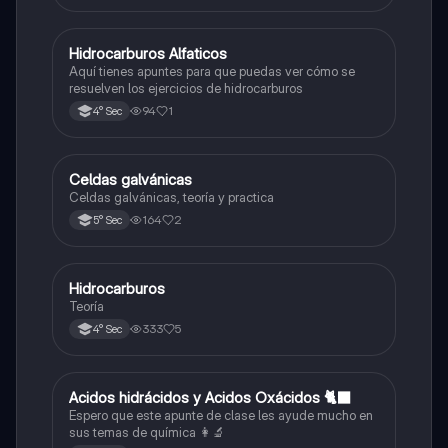
Hidrocarburos Alfaticos
Química
Aquí tienes apuntes para que puedas ver cómo se
resuelven los ejercicios de hidrocarburos
94
1
4° Sec
Celdas galvánicas
Química
Celdas galvánicas, teoría y practica
164
2
5° Sec
Hidrocarburos
Química
Teoría
333
5
4° Sec
Acidos hidrácidos y Acidos Oxácidos 🐈‍⬛
Química
Espero que este apunte de clase les ayude mucho en
sus temas de química 👩‍🔬