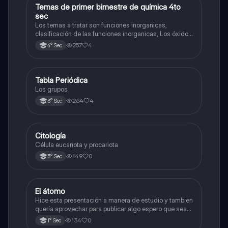
Temas de primer bimestre de química 4to
Química
sec
Los temas a tratar son funciones inorganicas,
clasificación de las funciones inorganicas, Los óxidos
y los óxidos ácidos
257
4
4° Sec
Tabla Periódica
Química
Los grupos
264
4
3° Sec
Citología
Ciencia y Tecnología
Célula eucariota y procariota
149
0
5° Sec
El átomo
Ciencia y Tecnología
Hice esta presentación a manera de estudio y tambien
quería aprovechar para publicar algo espero que sea
de su agrado , habla del átomo y lo básico sobre el,
134
0
1° Sec
solo eso bye