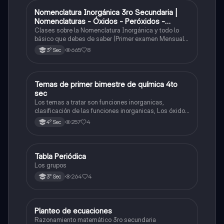
Nomenclatura Inorgánica 3ro Secundaria |
Química
Nomenclaturas - Óxidos - Peróxidos -
Hidróxido o Bases
Clases sobre la Nomenclatura Inorgánica y todo lo
básico que debes de saber (Primer examen Mensual
2025)
665
8
3° Sec
Temas de primer bimestre de química 4to
Química
sec
Los temas a tratar son funciones inorganicas,
clasificación de las funciones inorganicas, Los óxidos
y los óxidos ácidos
257
4
4° Sec
Tabla Periódica
Química
Los grupos
264
4
3° Sec
Planteo de ecuaciones
Matemáticas
Razonamiento matemático 3ro secundaria