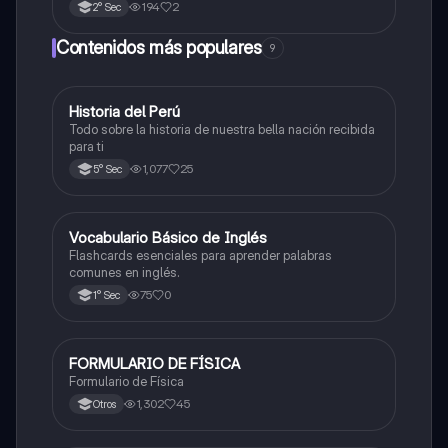
194
2
2° Sec
Contenidos más populares
9
Historia del Perú
Ciencias Sociales
Todo sobre la historia de nuestra bella nación recibida
para ti
1,077
25
5° Sec
V
Vocabulario Básico de Inglés
Inglés
Flashcards esenciales para aprender palabras
comunes en inglés.
75
0
1° Sec
FORMULARIO DE FÍSICA
Física
Formulario de Física
1,302
45
Otros