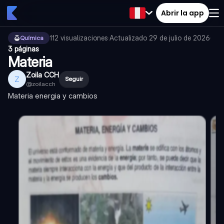
Abrir la app
112
visualizaciones
·
Actualizado
29 de julio de 2026
·
Química
3 páginas
Materia
Zoila CCH
Z
Seguir
@
zoilacch
Materia energia y cambios