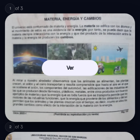
of
3
1
Ver
of
3
2