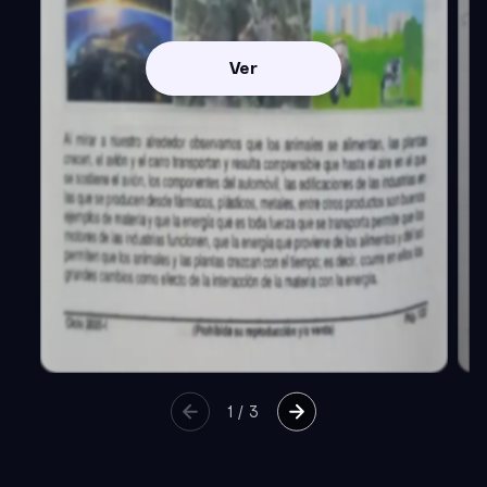
Ver
1
/
3