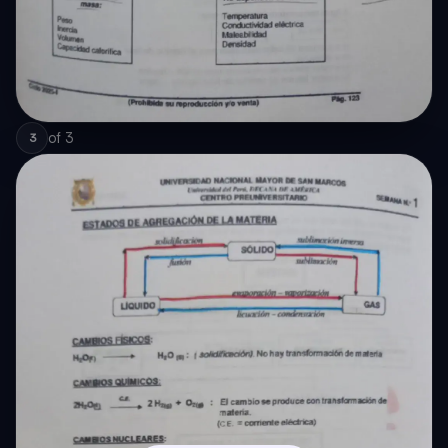
of
3
3