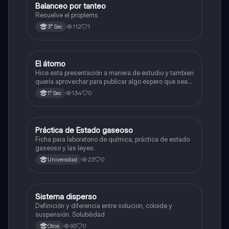
Balanceo por tanteo
Química
Resuelve el proplems
112
1
3° Sec
El átomo
Ciencia y Tecnología
Hice esta presentación a manera de estudio y tambien
quería aprovechar para publicar algo espero que sea
de su agrado , habla del átomo y lo básico sobre el,
134
0
1° Sec
solo eso bye
Práctica de Estado gaseoso
Química
Ficha para laboratorio de química, práctica de estado
gaseoso y las leyes.
23
0
Universidad
Sistema disperso
Química
Definición y diferencia entre solucion, coloide y
suspensión. Solubilidad
65
0
Otros