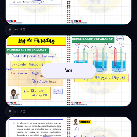
of
30
8
Ver
of
30
9