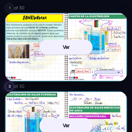
of
30
1
Ver
of
30
2
Ver