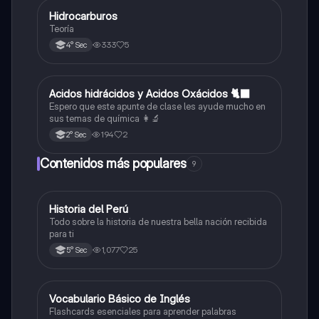
Hidrocarburos
Química
Teoría
333
5
4° Sec
Acidos hidrácidos y Acidos Oxácidos 🐈‍⬛
Química
Espero que este apunte de clase les ayude mucho en
sus temas de química 👩‍🔬
194
2
2° Sec
Contenidos más populares
9
Historia del Perú
Ciencias Sociales
Todo sobre la historia de nuestra bella nación recibida
para ti
1,077
25
5° Sec
V
Vocabulario Básico de Inglés
Inglés
Flashcards esenciales para aprender palabras