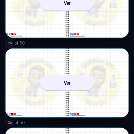
Ver
of
30
25
Ver
of
30
26