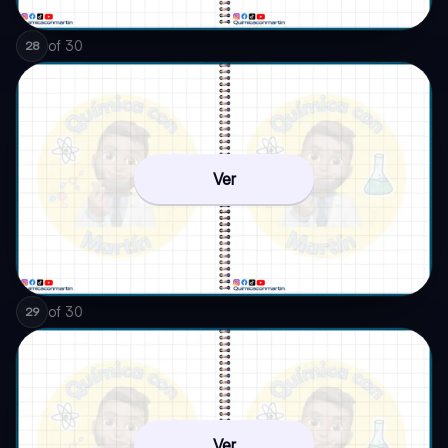
of
30
28
Ver
of
30
29
Ver