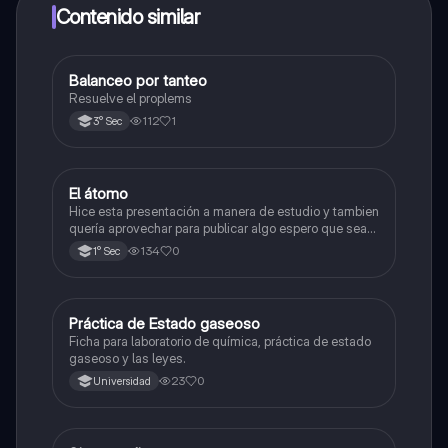
a determinadas funciones.
Contenido similar
Balanceo por tanteo
Química
Resuelve el proplems
112
1
3° Sec
El átomo
Ciencia y Tecnología
Hice esta presentación a manera de estudio y tambien
quería aprovechar para publicar algo espero que sea
de su agrado , habla del átomo y lo básico sobre el,
134
0
1° Sec
solo eso bye
Práctica de Estado gaseoso
Química
Ficha para laboratorio de química, práctica de estado
gaseoso y las leyes.
23
0
Universidad