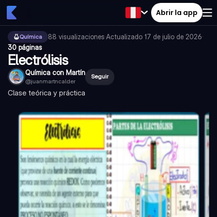
Abrir la app
88
visualizaciones
·
Actualizado
17 de julio de 2026
·
Química
30 páginas
Electrólisis
Química con Martín
Seguir
@
juanmartncalder
Clase teórica y práctica