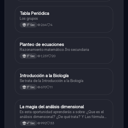
Tabla Periódica
Química
Los grupos
264
4
3° Sec
Planteo de ecuaciones
Matemáticas
Razonamiento matemático 3ro secundaria
1,231
20
3° Sec
Introducción a la Biología
Biología
Se trata de la Introducción a la Biología
670
11
3° Sec
La magia del análisis dimensional
Física
Es esta oportunidad aprenderás a sobre: ¿Que es el
análisis dimensional? ¿De qué trata? Y Las fórmulas
de las magnitudes fundamentales y derivadas.
992
33
4° Sec