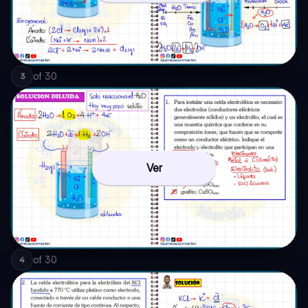
of
30
3
Ver
of
30
4