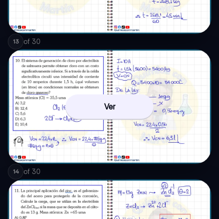
of
30
13
Ver
of
30
14