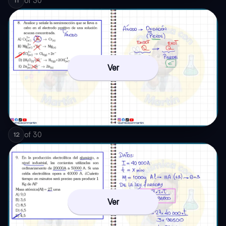
of
30
11
Ver
of
30
12
Ver