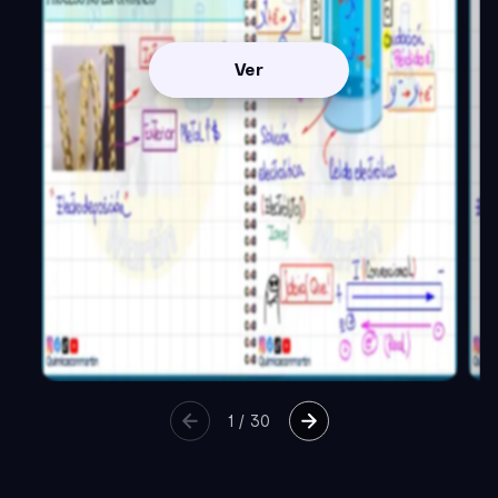
Ver
1
/
30