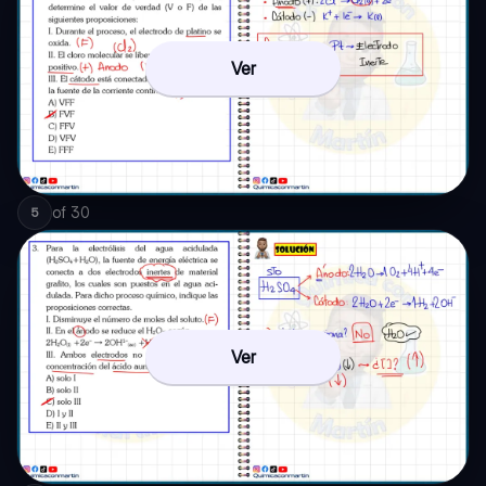
Ver
of
30
5
Ver