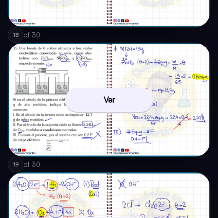
of
30
18
Ver
of
30
19