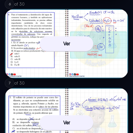
of
30
6
Ver
of
30
7
Ver