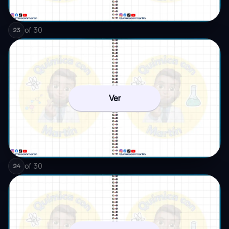
of
30
23
Ver
of
30
24