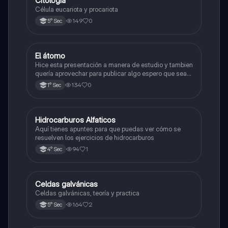
Citología
Célula eucariota y procariota
149
0
5° Sec
El átomo
Ciencia y Tecnología
Hice esta presentación a manera de estudio y tambien
quería aprovechar para publicar algo espero que sea
de su agrado , habla del átomo y lo básico sobre el,
134
0
1° Sec
solo eso bye
Hidrocarburos Alfaticos
Química
Aquí tienes apuntes para que puedas ver cómo se
resuelven los ejercicios de hidrocarburos
94
1
4° Sec
Celdas galvánicas
Química
Celdas galvánicas, teoría y practica
164
2
5° Sec