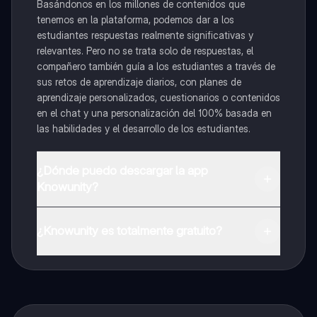
Basándonos en los millones de contenidos que
tenemos en la plataforma, podemos dar a los
estudiantes respuestas realmente significativas y
relevantes. Pero no se trata solo de respuestas, el
compañero también guía a los estudiantes a través de
sus retos de aprendizaje diarios, con planes de
aprendizaje personalizados, cuestionarios o contenidos
en el chat y una personalización del 100% basada en
las habilidades y el desarrollo de los estudiantes.
¿Dónde puedo descargar la app
Knowunity?
Puedes descargar la app en Google Play Store y Apple
App Store.
¿Knowunity es totalmente gratuito?
¡Sí lo es! Tienes acceso totalmente gratuito a todo el
contenido de la app, puedes chatear con otros
alumnos y recibir ayuda inmeditamente. Puedes ganar
dinero utilizando la aplicación, que te permitirá acceder