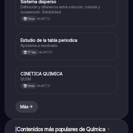
Sistema disperso
Química
Definición y diferencia entre solucion, coloide y
suspensión. Solubilidad
65
0
Otros
Estudio de la tabla periodica
Química
Ayúdame a resolverlo
69
0
3° Sec
CINETICA QUIMICA
Química
QUIM
65
3
Otros
Más
Contenidos más populares de Química
9