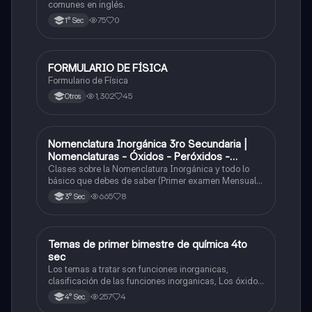
comunes en inglés.
75
0
1° Sec
FORMULARIO DE FÍSICA
Física
Formulario de Física
1,302
45
Otros
Nomenclatura Inorgánica 3ro Secundaria |
Química
Nomenclaturas - Óxidos - Peróxidos -
Hidróxido o Bases
Clases sobre la Nomenclatura Inorgánica y todo lo
básico que debes de saber (Primer examen Mensual
2025)
665
8
3° Sec
Temas de primer bimestre de química 4to
Química
sec
Los temas a tratar son funciones inorganicas,
clasificación de las funciones inorganicas, Los óxidos
y los óxidos ácidos
257
4
4° Sec