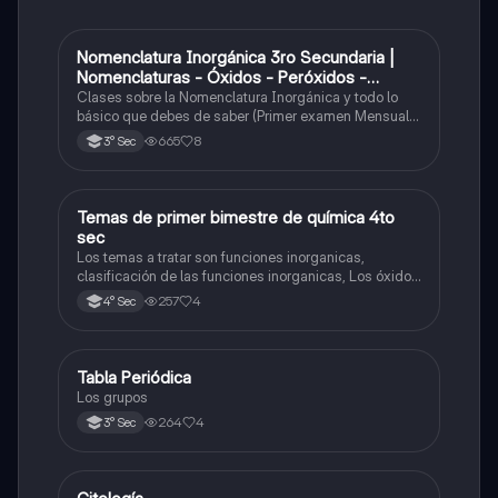
Nomenclatura Inorgánica 3ro Secundaria |
Química
Nomenclaturas - Óxidos - Peróxidos -
Hidróxido o Bases
Clases sobre la Nomenclatura Inorgánica y todo lo
básico que debes de saber (Primer examen Mensual
2025)
665
8
3° Sec
Temas de primer bimestre de química 4to
Química
sec
Los temas a tratar son funciones inorganicas,
clasificación de las funciones inorganicas, Los óxidos
y los óxidos ácidos
257
4
4° Sec
Tabla Periódica
Química
Los grupos
264
4
3° Sec
Ciencia y Tecnología