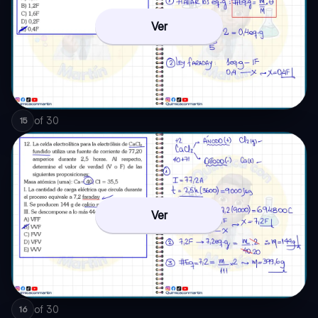
Ver
of
30
15
Ver
of
30
16