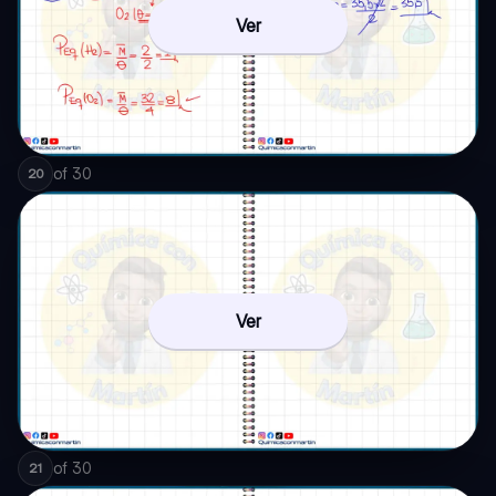
Ver
of
30
20
Ver
of
30
21