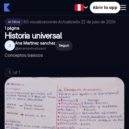
Abrir la app
50
visualizaciones
·
Actualizado
22 de julio de 2026
·
Otros
1 página
Historia universal
Ana Martinez sanchez
A
Seguir
@
anamartinezsanc
Conceptos basicos
of
1
1