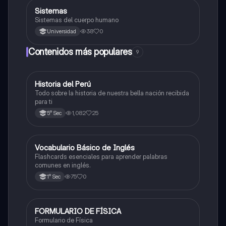
S
Sistemas
Otros
Sistemas del cuerpo humano
38
0
Universidad
Contenidos más populares
9
Historia del Perú
Ciencias Sociales
Todo sobre la historia de nuestra bella nación recibida
para ti
1,082
25
5° Sec
V
Vocabulario Básico de Inglés
Inglés
Flashcards esenciales para aprender palabras
comunes en inglés.
75
0
1° Sec
FORMULARIO DE FÍSICA
Física
Formulario de Física