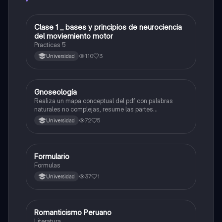
Clase 1 _ bases y principios de neurociencia
Otros
del moviemiento motor
Practicas 5
110
3
Universidad
Gnoseología
Otros
Realiza un mapa conceptual del pdf con palabras
naturales no complejas, resume las partes
importantes
72
5
Universidad
Formulario
Otros
Formulas
37
1
Universidad
Romanticismo Peruano
Otros
Literatura