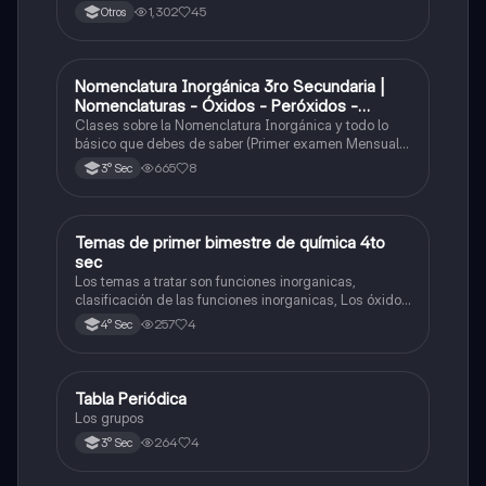
1,302
45
Otros
Nomenclatura Inorgánica 3ro Secundaria |
Química
Nomenclaturas - Óxidos - Peróxidos -
Hidróxido o Bases
Clases sobre la Nomenclatura Inorgánica y todo lo
básico que debes de saber (Primer examen Mensual
2025)
665
8
3° Sec
Temas de primer bimestre de química 4to
Química
sec
Los temas a tratar son funciones inorganicas,
clasificación de las funciones inorganicas, Los óxidos
y los óxidos ácidos
257
4
4° Sec
Tabla Periódica
Química
Los grupos
264
4
3° Sec