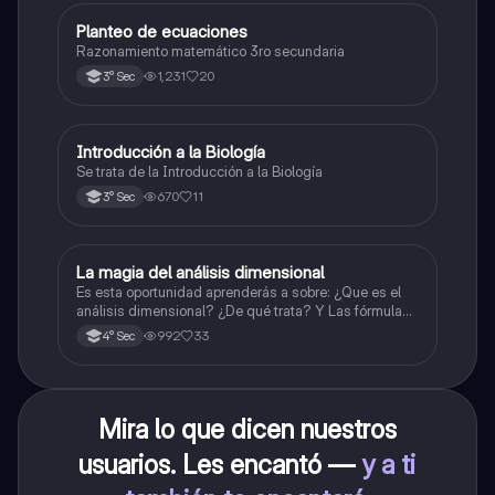
Planteo de ecuaciones
Matemáticas
Razonamiento matemático 3ro secundaria
1,231
20
3° Sec
Introducción a la Biología
Biología
Se trata de la Introducción a la Biología
670
11
3° Sec
La magia del análisis dimensional
Física
Es esta oportunidad aprenderás a sobre: ¿Que es el
análisis dimensional? ¿De qué trata? Y Las fórmulas
de las magnitudes fundamentales y derivadas.
992
33
4° Sec
Mira lo que dicen nuestros
usuarios. Les encantó —
y a ti