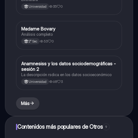
35
0
Universidad
Madame Bovary
Otros
Análisis completo
33
0
2° Sec
Anamnesiss y los datos sociodemográficas -
Otros
sesión 2
La descripción rsdica en los datos socioeconómico
68
3
Universidad
Más
Contenidos más populares de Otros
9