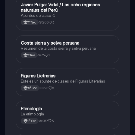
Javier Pulgar Vidal / Las ocho regiones
Otros
naturales del Perú
Apuntes de clase ☺️
203
3
1° Sec
Costa sierra y selva peruana
Otros
Resumen de la costa sierra y selva peruana
76
1
Otros
Figuras Lietrarias
Otros
Este es un apunte de clases de Figuras Literarias
231
5
5° Sec
Etimología
Otros
La etimología
257
3
1° Sec