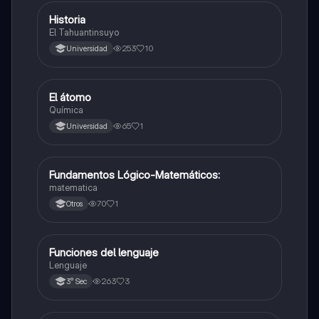
Historia
Otros
El Tahuantinsuyo
253
10
Universidad
El átomo
Otros
Química
65
1
Universidad
Fundamentos Lógico-Matemáticos:
Otros
matematica
70
1
Otros
Funciones del lenguaje
Otros
Lenguaje
263
3
3° Sec