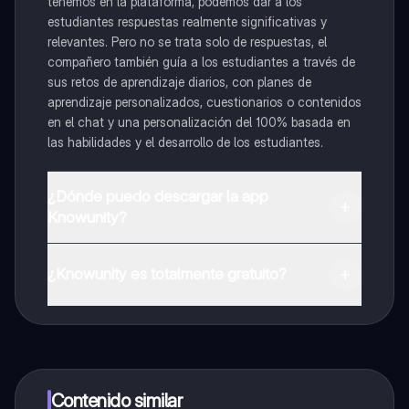
tenemos en la plataforma, podemos dar a los
estudiantes respuestas realmente significativas y
relevantes. Pero no se trata solo de respuestas, el
compañero también guía a los estudiantes a través de
sus retos de aprendizaje diarios, con planes de
aprendizaje personalizados, cuestionarios o contenidos
en el chat y una personalización del 100% basada en
las habilidades y el desarrollo de los estudiantes.
¿Dónde puedo descargar la app
Knowunity?
Puedes descargar la app en Google Play Store y Apple
App Store.
¿Knowunity es totalmente gratuito?
¡Sí lo es! Tienes acceso totalmente gratuito a todo el
contenido de la app, puedes chatear con otros
alumnos y recibir ayuda inmeditamente. Puedes ganar
dinero utilizando la aplicación, que te permitirá acceder
a determinadas funciones.
Contenido similar