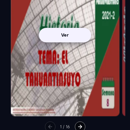
Ver
1
/
16