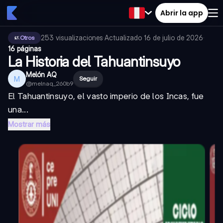
Abrir la app
253
visualizaciones
·
Actualizado
16 de julio de 2026
·
Otros
16 páginas
La Historia del Tahuantinsuyo
Melón AQ
M
Seguir
@
melnaq_260b9
El Tahuantinsuyo, el vasto imperio de los Incas, fue
una...
Mostrar más