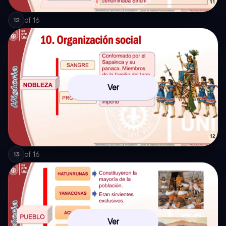
of
16
12
Ver
of
16
13
Ver