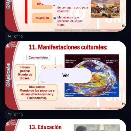
of
16
14
Ver
of
16
15