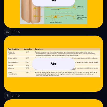
Ver
of
46
30
Ver
of
46
31