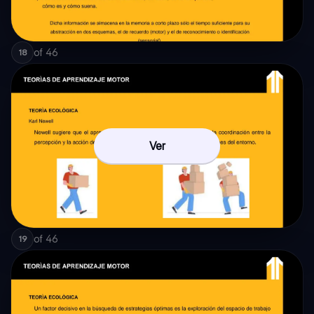
of
46
18
Ver
of
46
19