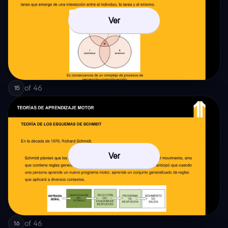
Ver
of
46
15
Ver
of
46
16