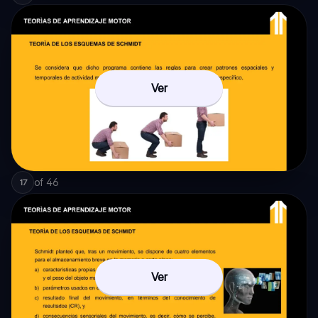
Ver
of
46
17
Ver