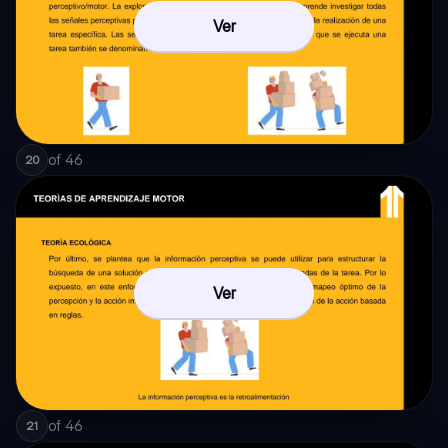
Ver
of
46
20
Ver
of
46
21