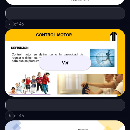
of
46
7
Ver
of
46
8