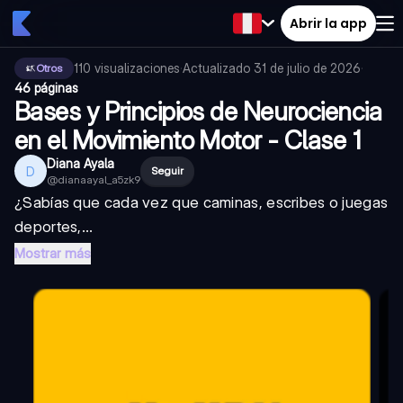
Abrir la app
110
visualizaciones
·
Actualizado
31 de julio de 2026
·
Otros
46 páginas
Bases y Principios de Neurociencia
en el Movimiento Motor - Clase 1
Diana Ayala
D
Seguir
@
dianaayal_a5zk9
¿Sabías que cada vez que caminas, escribes o juegas
deportes,...
Mostrar más