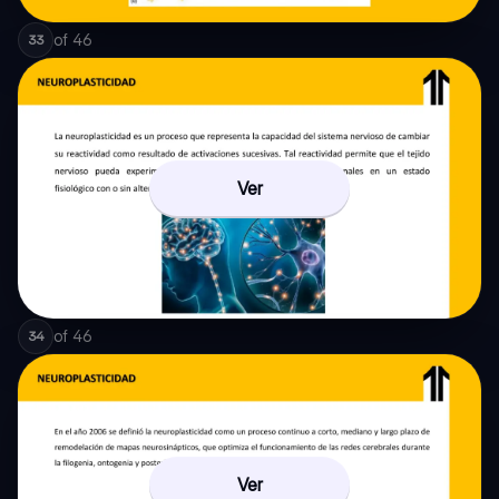
of
46
33
Ver
of
46
34
Ver