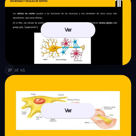
Ver
of
46
27
Ver