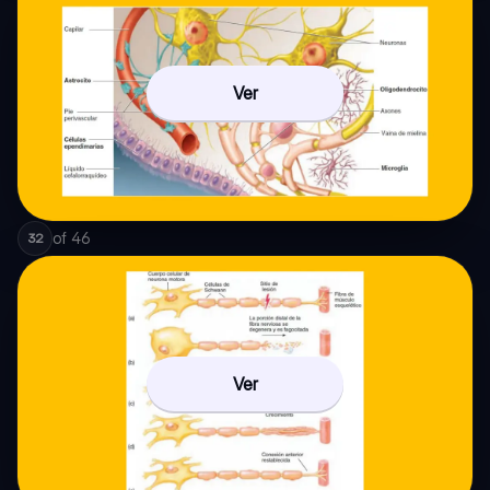
Ver
of
46
32
Ver