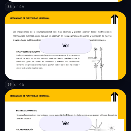
of
46
38
Ver
of
46
39
Ver