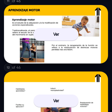
of
46
11
Ver
of
46
12
Ver