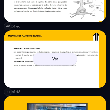
of
46
40
Ver
of
46
41