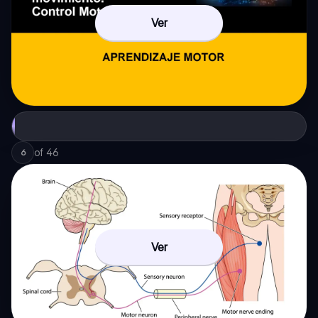
Ver
of
46
6
Ver