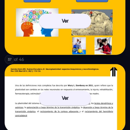
Ver
of
46
37
Ver