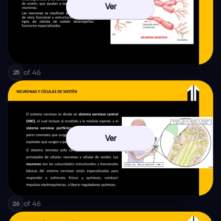
Ver
of
46
25
Ver
of
46
26