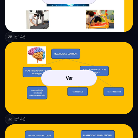
of
46
35
Ver
of
46
36