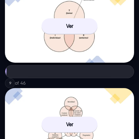
Ver
of
46
9
Ver