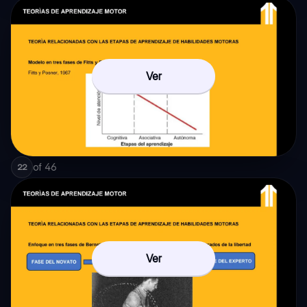
Ver
of
46
22
Ver