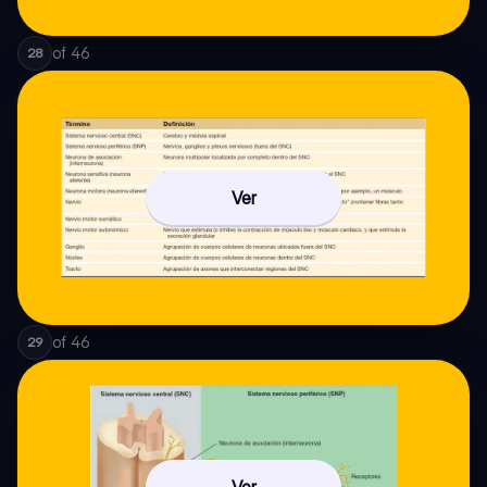
of
46
28
Ver
of
46
29