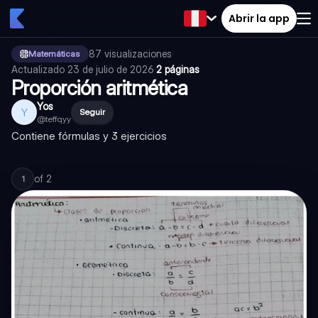
Abrir la app
87
visualizaciones
·
Matemáticas
Actualizado
23 de julio de 2026
·
2 páginas
Proporción aritmética
Yos
Y
Seguir
@
teffqyy
Contiene fórmulas y 3 ejercicios
of
2
1