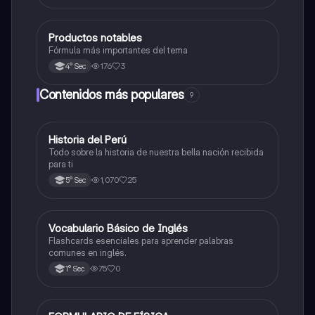
Productos notables
Matemáticas
Fórmula más importantes del tema
176
3
4° Sec
Contenidos más populares
9
Historia del Perú
Ciencias Sociales
Todo sobre la historia de nuestra bella nación recibida
para ti
1,070
25
5° Sec
V
Vocabulario Básico de Inglés
Inglés
Flashcards esenciales para aprender palabras
comunes en inglés.
75
0
1° Sec