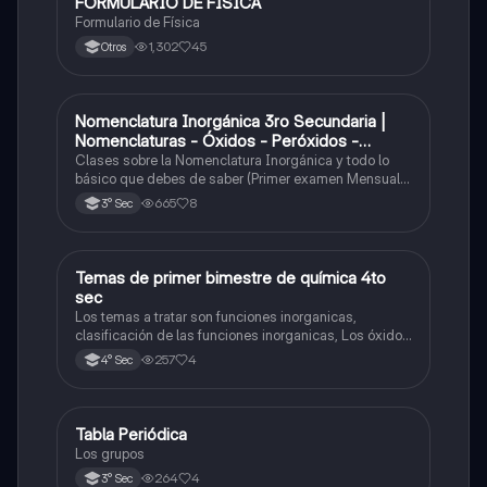
FORMULARIO DE FÍSICA
Física
Formulario de Física
1,302
45
Otros
Nomenclatura Inorgánica 3ro Secundaria |
Química
Nomenclaturas - Óxidos - Peróxidos -
Hidróxido o Bases
Clases sobre la Nomenclatura Inorgánica y todo lo
básico que debes de saber (Primer examen Mensual
2025)
665
8
3° Sec
Temas de primer bimestre de química 4to
Química
sec
Los temas a tratar son funciones inorganicas,
clasificación de las funciones inorganicas, Los óxidos
y los óxidos ácidos
257
4
4° Sec
Tabla Periódica
Química
Los grupos
264
4
3° Sec