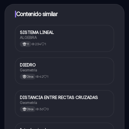
dinero utilizando la aplicación, que te permitirá acceder
a determinadas funciones.
Contenido similar
SISTEMA LINEAL
Matemáticas
ALGEBRA
234
1
11
DIEDRO
Matemáticas
Geometría
42
1
Otros
DISTANCIA ENTRE RECTAS CRUZADAS
Matemáticas
Geometría
36
0
Otros