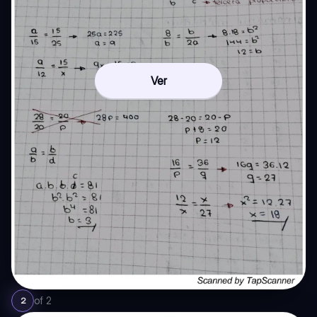
Ver
of
2
2