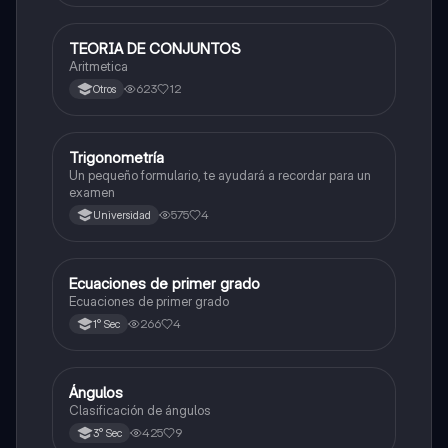
TEORIA DE CONJUNTOS
Matemáticas
Aritmetica
623
12
Otros
Trigonometría
Matemáticas
Un pequeño formulario, te ayudará a recordar para un
examen
575
4
Universidad
Ecuaciones de primer grado
Matemáticas
Ecuaciones de primer grado
266
4
1° Sec
Ángulos
Matemáticas
Clasificación de ángulos
425
9
3° Sec