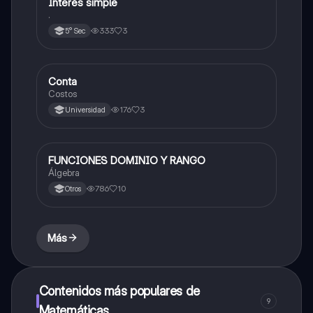
Interés simple
Matemáticas
.
333
3
5° Sec
Conta
Matemáticas
Costos
176
3
Universidad
FUNCIONES DOMINIO Y RANGO
Matemáticas
Álgebra
786
10
Otros
Más
Contenidos más populares de
9
Matemáticas