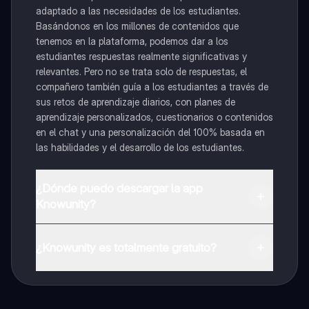
adaptado a las necesidades de los estudiantes.
Basándonos en los millones de contenidos que
tenemos en la plataforma, podemos dar a los
estudiantes respuestas realmente significativas y
relevantes. Pero no se trata solo de respuestas, el
compañero también guía a los estudiantes a través de
sus retos de aprendizaje diarios, con planes de
aprendizaje personalizados, cuestionarios o contenidos
en el chat y una personalización del 100% basada en
las habilidades y el desarrollo de los estudiantes.
¿Dónde puedo descargar la app
Knowunity?
Puedes descargar la app en Google Play Store y Apple
App Store.
¿Knowunity es totalmente gratuito?
¡Sí lo es! Tienes acceso totalmente gratuito a todo el
contenido de la app, puedes chatear con otros
alumnos y recibir ayuda inmeditamente. Puedes ganar