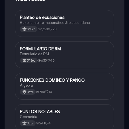
Planteo de ecuaciones
Matemáticas
Razonamiento matemático 3ro secundaria
1,230
20
3° Sec
FORMULARIO DE RM
Matemáticas
Formulario de RM
635
40
5° Sec
FUNCIONES DOMINIO Y RANGO
Matemáticas
Álgebra
786
10
Otros
PUNTOS NOTABLES
Matemáticas
Geometría
241
4
Otros