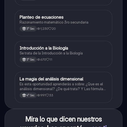
Planteo de ecuaciones
Matemáticas
Razonamiento matemático 3ro secundaria
1,230
20
3° Sec
Introducción a la Biología
Biología
Se trata de la Introducción a la Biología
670
11
3° Sec
La magia del análisis dimensional
Física
Es esta oportunidad aprenderás a sobre: ¿Que es el
análisis dimensional? ¿De qué trata? Y Las fórmulas
de las magnitudes fundamentales y derivadas.
991
33
4° Sec
Mira lo que dicen nuestros