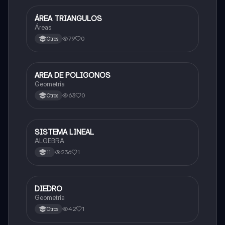
ÁREA TRIANGULOS
Matemáticas
Áreas
79
0
Otros
AREA DE POLIGONOS
Matemáticas
Geometría
63
0
Otros
SISTEMA LINEAL
Matemáticas
ALGEBRA
236
1
11
DIEDRO
Matemáticas
Geometría
42
1
Otros