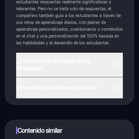
estudiantes respuestas realmente significativas y
relevantes. Pero no se trata solo de respuestas, el
compañero también guía a los estudiantes a través de
sus retos de aprendizaje diarios, con planes de
aprendizaje personalizados, cuestionarios o contenidos
en el chat y una personalización del 100% basada en
las habilidades y el desarrollo de los estudiantes.
¿Dónde puedo descargar la app
Knowunity?
Puedes descargar la app en Google Play Store y Apple
App Store.
¿Knowunity es totalmente gratuito?
¡Sí lo es! Tienes acceso totalmente gratuito a todo el
contenido de la app, puedes chatear con otros
alumnos y recibir ayuda inmeditamente. Puedes ganar
dinero utilizando la aplicación, que te permitirá acceder
a determinadas funciones.
Contenido similar