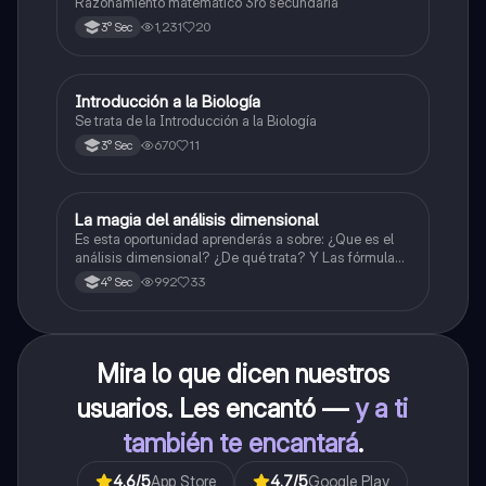
Razonamiento matemático 3ro secundaria
1,231
20
3° Sec
Introducción a la Biología
Biología
Se trata de la Introducción a la Biología
670
11
3° Sec
La magia del análisis dimensional
Física
Es esta oportunidad aprenderás a sobre: ¿Que es el
análisis dimensional? ¿De qué trata? Y Las fórmulas
de las magnitudes fundamentales y derivadas.
992
33
4° Sec
Mira lo que dicen nuestros
usuarios. Les encantó —
y a ti
también te encantará
.
4.6
/5
App Store
4.7
/5
Google Play