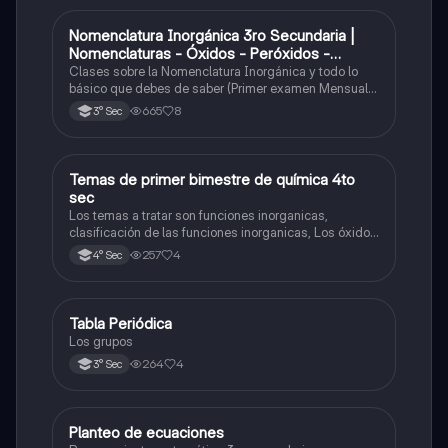
Nomenclatura Inorgánica 3ro Secundaria |
Química
Nomenclaturas - Óxidos - Peróxidos -
Hidróxido o Bases
Clases sobre la Nomenclatura Inorgánica y todo lo
básico que debes de saber (Primer examen Mensual
2025)
665
8
3° Sec
Temas de primer bimestre de química 4to
Química
sec
Los temas a tratar son funciones inorganicas,
clasificación de las funciones inorganicas, Los óxidos
y los óxidos ácidos
257
4
4° Sec
Tabla Periódica
Química
Los grupos
264
4
3° Sec
Planteo de ecuaciones
Matemáticas