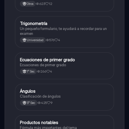
623
12
Otros
Trigonometría
Matemáticas
Un pequeño formulario, te ayudará a recordar para un
examen
576
4
Universidad
Ecuaciones de primer grado
Matemáticas
Ecuaciones de primer grado
266
4
1° Sec
Ángulos
Matemáticas
Clasificación de ángulos
425
9
3° Sec
Productos notables
Matemáticas
Fórmula más importantes del tema