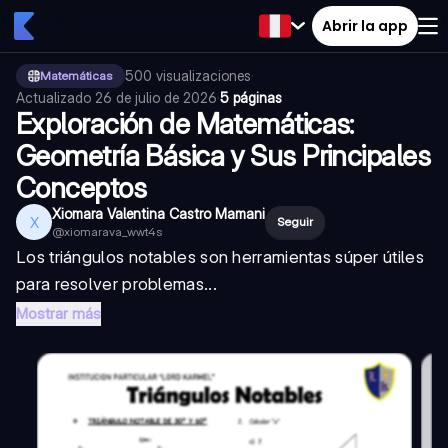
Abrir la app
500
visualizaciones
·
Matemáticas
Actualizado
26 de julio de 2026
·
5 páginas
Exploración de Matemáticas:
Geometría Básica y Sus Principales
Conceptos
Xiomara Valentina Castro Mamani
X
Seguir
@
xiomarava_wwt4s
Los triángulos notables son herramientas súper útiles
para resolver problemas...
Mostrar más