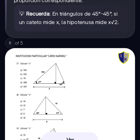
proporción correspondiente.
💡
Recuerda
: En triángulos de 45°-45°, si
un cateto mide x, la hipotenusa mide x√2.
of
5
5
Ver