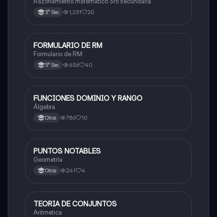
Razonamiento matemático 3ro secundaria
1,231
20
3° Sec
FORMULARIO DE RM
Matemáticas
Formulario de RM
636
40
5° Sec
FUNCIONES DOMINIO Y RANGO
Matemáticas
Álgebra
786
10
Otros
PUNTOS NOTABLES
Matemáticas
Geometría
241
4
Otros
TEORIA DE CONJUNTOS
Matemáticas
Aritmetica