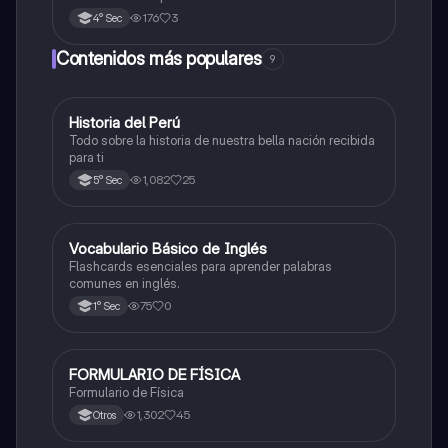
176
3
4° Sec
Contenidos más populares
9
Historia del Perú
Ciencias Sociales
Todo sobre la historia de nuestra bella nación recibida
para ti
1,082
25
5° Sec
V
Vocabulario Básico de Inglés
Inglés
Flashcards esenciales para aprender palabras
comunes en inglés.
75
0
1° Sec
FORMULARIO DE FÍSICA
Física
Formulario de Física
1,302
45
Otros