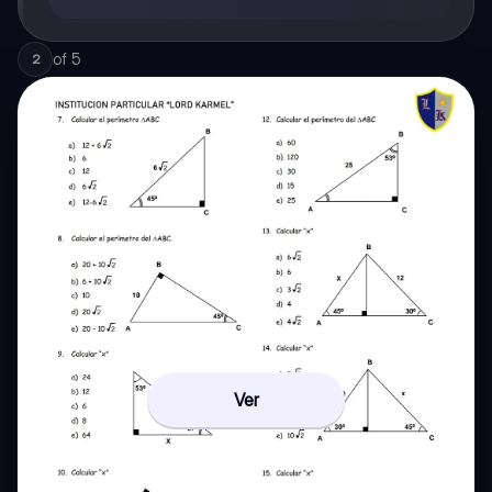
of
5
2
Ver