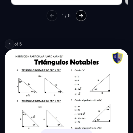
1
/
5
of
5
1