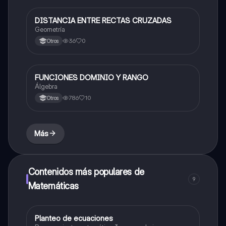
DISTANCIA ENTRE RECTAS CRUZADAS
Matemáticas
Geometría
36
0
Otros
FUNCIONES DOMINIO Y RANGO
Matemáticas
Álgebra
786
10
Otros
Más
Contenidos más populares de
9
Matemáticas
Planteo de ecuaciones
Matemáticas