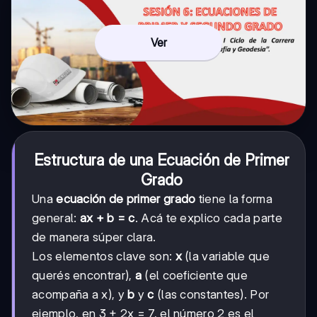
Ver
Estructura de una Ecuación de Primer
Grado
Una
ecuación de primer grado
tiene la forma
general:
ax + b = c
. Acá te explico cada parte
de manera súper clara.
Los elementos clave son:
x
(la variable que
querés encontrar),
a
(el coeficiente que
acompaña a x), y
b
y
c
(las constantes). Por
ejemplo, en 3 + 2x = 7, el número 2 es el