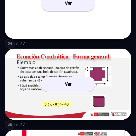
Ver
of
37
24
Ver
of
37
25