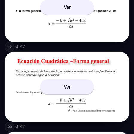
Ver
of
37
19
Ver
of
37
20