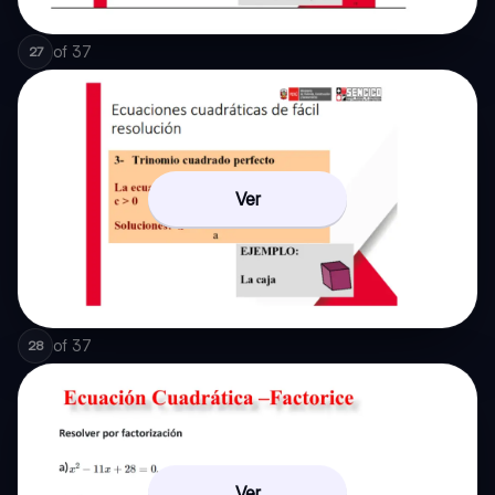
of
37
27
Ver
of
37
28
Ver