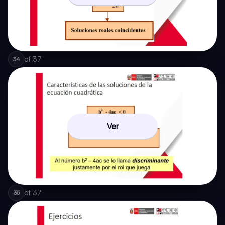
of
37
34
Ver
of
37
35