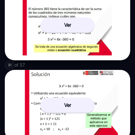
Ver
of
37
31
Ver