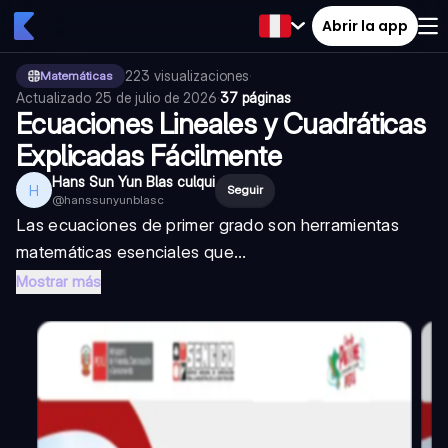
Abrir la app
223
visualizaciones
·
Matemáticas
Actualizado
25 de julio de 2026
·
37 páginas
Ecuaciones Lineales y Cuadráticas
Explicadas Fácilmente
Hans Sun Yun Blas culqui
H
Seguir
@
hanssunyunblasc
Las ecuaciones de primer grado son herramientas
matemáticas esenciales que...
Mostrar más