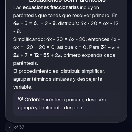
Las
ecuaciones fraccionarias
incluyen
paréntesis que tenés que resolver primero. En
x
−
5
x
−
2
4
= 6
- 8
, distribuís: 4x - 20 = 6x - 12
x
x
-
-
- 8.
5
2
Simplificando: 4x - 20 = 6x - 20, entonces 4x -
4
4
−
6x = -20 + 20 = 0, así que x = 0. Para
3
+
x
-
x
+
7
3
3
+
2
2
= 12 - 5
, primero expandís cada
x
x
x
+
+
paréntesis.
7
2x
El procedimiento es: distribuir, simplificar,
agrupar términos similares y despejar la
variable.
💡 Orden:
Paréntesis primero, después
agrupá y finalmente despejá.
of
37
7