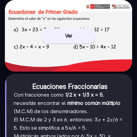
Ver
Ecuaciones Fraccionarias
Con fracciones como
1/2 x + 1/3 x = 5
,
necesitás encontrar el
mínimo común múltiplo
(M.C.M) de los denominadores.
3x
3
+
2
El M.C.M de 2 y 3 es 6, entonces:
/6 =
x
x
+
5. Esto se simplifica a 5x/6 = 5.
2x
Multiplicás ambos lados por 6: 5x = 30, y