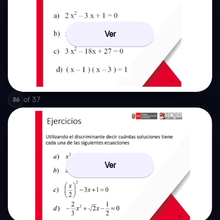
Ver
of
37
36
Ver