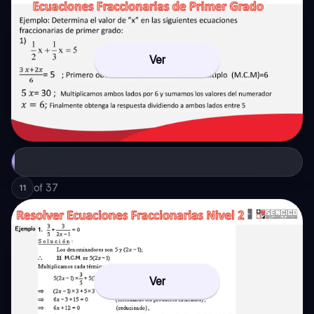
Ver
of
37
11
Ver