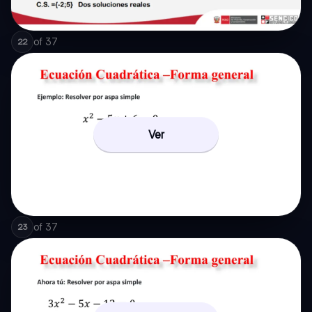
of
37
22
Ver
of
37
23