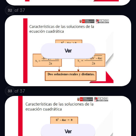
of
37
32
Ver
of
37
33
Ver