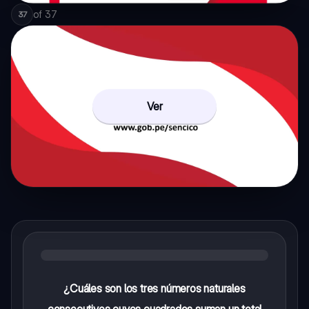
of
37
37
Ver
¿Cuáles son los tres números naturales
consecutivos cuyos cuadrados suman un total