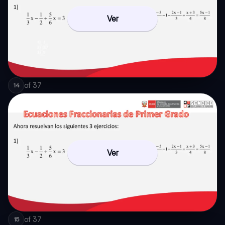
Ver
of
37
14
Ver
of
37
15