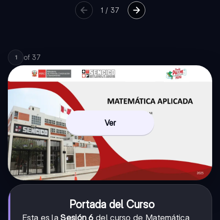
1
/
37
of
37
1
Ver
Portada del Curso
Esta es la
Sesión 6
del curso de Matemática