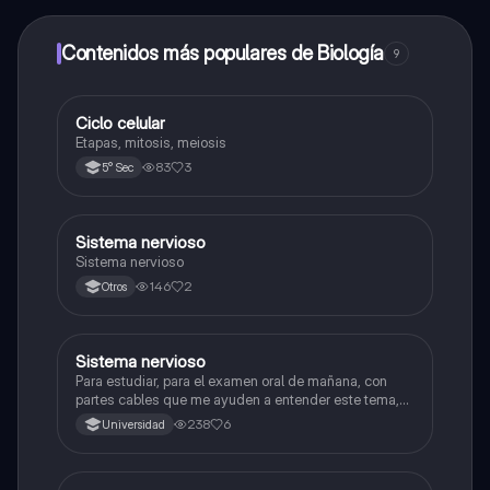
dinero utilizando la aplicación, que te permitirá acceder
a determinadas funciones.
Contenidos más populares de Biología
9
Ciclo celular
Biología
Etapas, mitosis, meiosis
83
3
5° Sec
Sistema nervioso
Biología
Sistema nervioso
146
2
Otros
Sistema nervioso
Biología
Para estudiar, para el examen oral de mañana, con
partes cables que me ayuden a entender este tema,
porque se me complica un poco ya que el tema es
238
6
Universidad
muy extenso y quisiera poder lograr entenderlo
mucho mejor con ayuda de cartilla el ppt está
resumido.