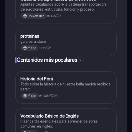
Apuntes detallados sobre la cadena transportadora
de electrones: estructura, función y proceso
bioquímico en la producción de ATP. Incluye
135
3
Universidad
esquemas y explicaciones sobre los complejos
proteicos, el gradiente de protones y la fosforilación
oxidativa.
proteínas
Biología
guía para clase
99
5
5° Sec
Contenidos más populares
9
Historia del Perú
Ciencias Sociales
Todo sobre la historia de nuestra bella nación recibida
para ti
1,082
25
5° Sec
V
Vocabulario Básico de Inglés
Inglés
Flashcards esenciales para aprender palabras
comunes en inglés.