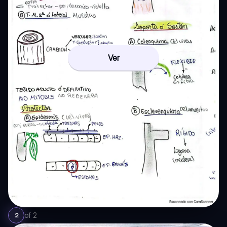
Ver
of
2
2