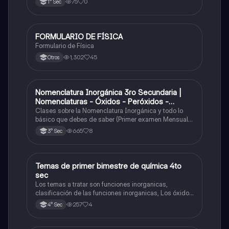
75
0
1° Sec
FORMULARIO DE FÍSICA
Física
Formulario de Física
1,302
45
Otros
Nomenclatura Inorgánica 3ro Secundaria |
Química
Nomenclaturas - Óxidos - Peróxidos -
Hidróxido o Bases
Clases sobre la Nomenclatura Inorgánica y todo lo
básico que debes de saber (Primer examen Mensual
2025)
665
8
3° Sec
Temas de primer bimestre de química 4to
Química
sec
Los temas a tratar son funciones inorganicas,
clasificación de las funciones inorganicas, Los óxidos
y los óxidos ácidos
257
4
4° Sec