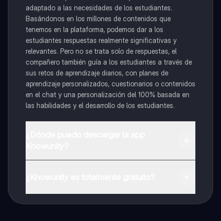
adaptado a las necesidades de los estudiantes.
Basándonos en los millones de contenidos que
tenemos en la plataforma, podemos dar a los
estudiantes respuestas realmente significativas y
relevantes. Pero no se trata solo de respuestas, el
compañero también guía a los estudiantes a través de
sus retos de aprendizaje diarios, con planes de
aprendizaje personalizados, cuestionarios o contenidos
en el chat y una personalización del 100% basada en
las habilidades y el desarrollo de los estudiantes.
¿Dónde puedo descargar la app
Knowunity?
Puedes descargar la app en Google Play Store y Apple
App Store.
¿Knowunity es totalmente gratuito?
¡Sí lo es! Tienes acceso totalmente gratuito a todo el
contenido de la app, puedes chatear con otros
alumnos y recibir ayuda inmeditamente. Puedes ganar