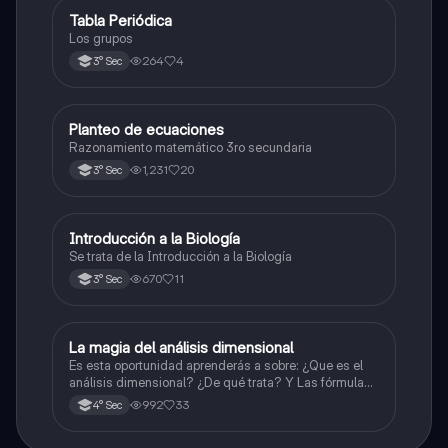
Tabla Periódica
Química
Los grupos
264
4
3° Sec
Planteo de ecuaciones
Matemáticas
Razonamiento matemático 3ro secundaria
1,231
20
3° Sec
Introducción a la Biología
Biología
Se trata de la Introducción a la Biología
670
11
3° Sec
La magia del análisis dimensional
Física
Es esta oportunidad aprenderás a sobre: ¿Que es el
análisis dimensional? ¿De qué trata? Y Las fórmulas
de las magnitudes fundamentales y derivadas.
992
33
4° Sec