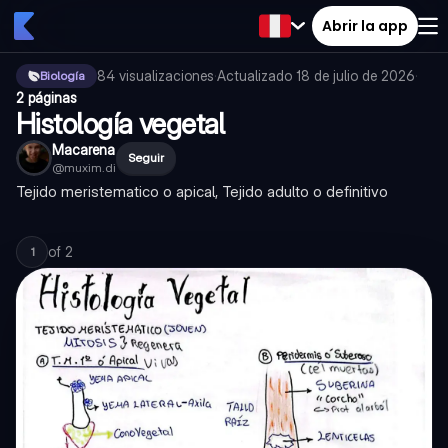
Abrir la app
84
visualizaciones
·
Actualizado
18 de julio de 2026
·
Biología
2 páginas
Histología vegetal
Macarena
Seguir
@
muxim.di
Tejido meristematico o apical, Tejido adulto o definitivo
of
2
1