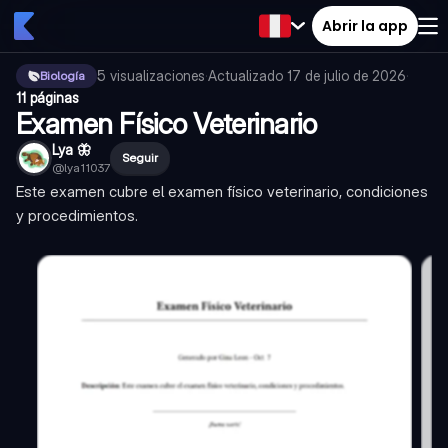
Abrir la app
5
visualizaciones
·
Actualizado
17 de julio de 2026
·
Biología
11 páginas
Examen Físico Veterinario
Lya 🦋
Seguir
@
lya11037
Este examen cubre el examen físico veterinario, condiciones
y procedimientos.