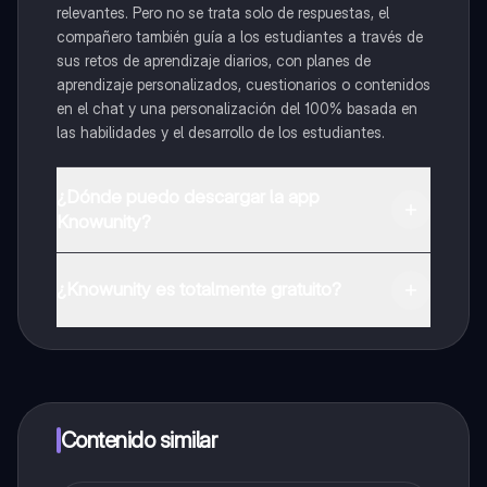
relevantes. Pero no se trata solo de respuestas, el
compañero también guía a los estudiantes a través de
sus retos de aprendizaje diarios, con planes de
aprendizaje personalizados, cuestionarios o contenidos
en el chat y una personalización del 100% basada en
las habilidades y el desarrollo de los estudiantes.
¿Dónde puedo descargar la app
Knowunity?
Puedes descargar la app en Google Play Store y Apple
App Store.
¿Knowunity es totalmente gratuito?
¡Sí lo es! Tienes acceso totalmente gratuito a todo el
contenido de la app, puedes chatear con otros
alumnos y recibir ayuda inmeditamente. Puedes ganar
dinero utilizando la aplicación, que te permitirá acceder
a determinadas funciones.
Contenido similar