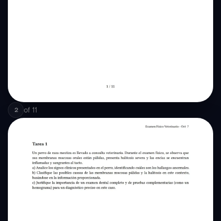
of
11
2