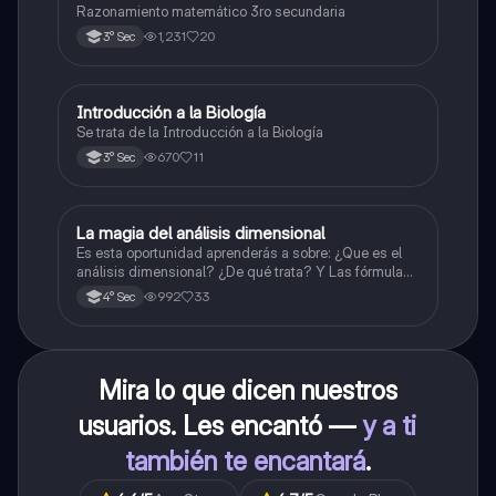
Razonamiento matemático 3ro secundaria
1,231
20
3° Sec
Introducción a la Biología
Biología
Se trata de la Introducción a la Biología
670
11
3° Sec
La magia del análisis dimensional
Física
Es esta oportunidad aprenderás a sobre: ¿Que es el
análisis dimensional? ¿De qué trata? Y Las fórmulas
de las magnitudes fundamentales y derivadas.
992
33
4° Sec
Mira lo que dicen nuestros
usuarios. Les encantó —
y a ti
también te encantará
.