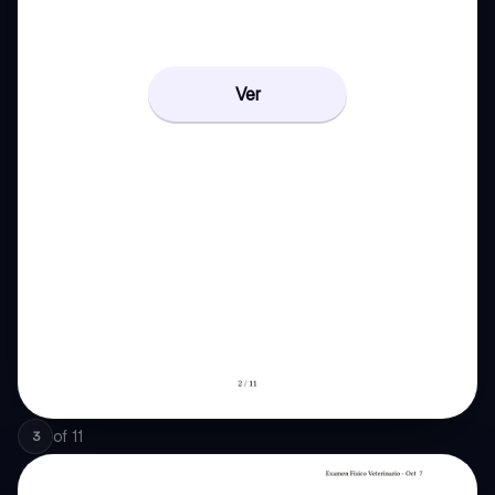
Ver
of
11
3