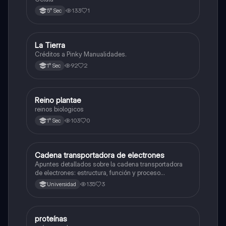
133
1
5° Sec
La Tierra
Biología
Créditos a Pinky Manualidades.
92
2
1° Sec
R
Reino plantae
Ciencia y Tecnología
reinos biologicos
103
0
1° Sec
Cadena transportadora de electrones
Ciencia y Tecnología
Apuntes detallados sobre la cadena transportadora
de electrones: estructura, función y proceso
bioquímico en la producción de ATP. Incluye
135
3
Universidad
esquemas y explicaciones sobre los complejos
proteicos, el gradiente de protones y la fosforilación
oxidativa.
proteínas
Biología