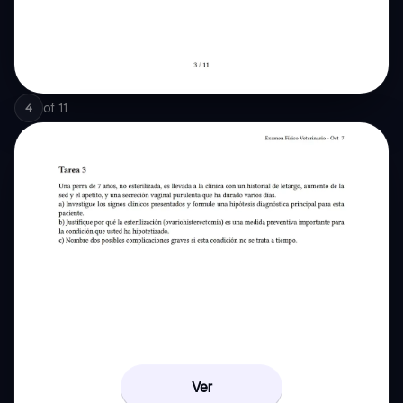
of
11
4
Ver