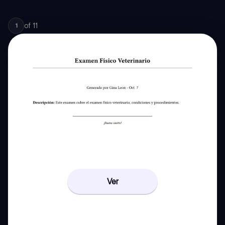
of
11
1
Ver