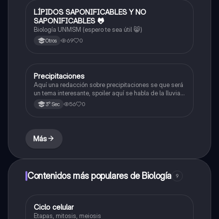
LÍPIDOS SAPONIFICABLES Y NO
Biología
SAPONIFICABLES 🐸
Biología UNMSM (espero te sea útil 😸)
69
0
Otros
Precipitaciones
Ciencia y Tecnología
Aquí una redacción sobre precipitaciones se que será
un tema interesante, spoiler aquí se habla de la lluvia,
nueve y otroos 🌨️❄️
56
0
3° Sec
Más
Contenidos más populares de Biología
9
Ciclo celular
Biología
Etapas, mitosis, meiosis