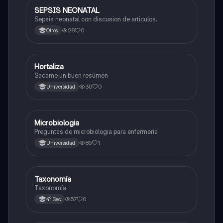
SEPSIS NEONATAL
Ciencia y Tecnología
Sepsis neonatal con discusion de articulos.
28
0
Otros
Hortaliza
Biología
Sacame un buen resúmen
30
0
Universidad
Microbiologia
Biología
Preguntas de microbiologia para enfermeria
85
1
Universidad
Taxonomía
Biología
Taxonomía
57
0
4° Sec