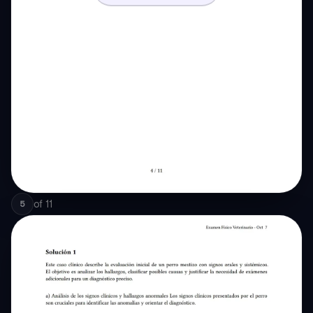
of
11
5