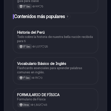
guía para clase
99
5
5° Sec
Contenidos más populares
9
Historia del Perú
Ciencias Sociales
Todo sobre la historia de nuestra bella nación recibida
para ti
1,077
25
5° Sec
V
Vocabulario Básico de Inglés
Inglés
Flashcards esenciales para aprender palabras
comunes en inglés.
75
0
1° Sec
FORMULARIO DE FÍSICA
Física
Formulario de Física
1,302
45
Otros