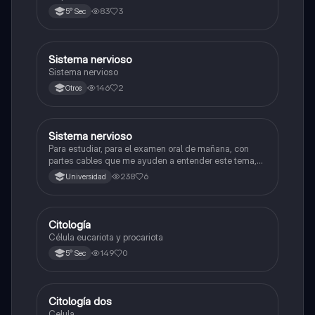
83
3
5° Sec
Sistema nervioso
Biología
Sistema nervioso
146
2
Otros
Sistema nervioso
Biología
Para estudiar, para el examen oral de mañana, con
partes cables que me ayuden a entender este tema,
porque se me complica un poco ya que el tema es
238
6
Universidad
muy extenso y quisiera poder lograr entenderlo
mucho mejor con ayuda de cartilla el ppt está
resumido.
Citología
Ciencia y Tecnología
Célula eucariota y procariota
149
0
5° Sec
Citología dos
Ciencia y Tecnología
Celula