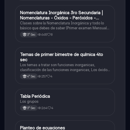
Nomenclatura Inorgánica 3ro Secundaria |
Química
Nomenclaturas - Óxidos - Peróxidos -
Hidróxido o Bases
Clases sobre la Nomenclatura Inorgánica y todo lo
básico que debes de saber (Primer examen Mensual
2025)
665
8
3° Sec
Temas de primer bimestre de química 4to
Química
sec
Los temas a tratar son funciones inorganicas,
clasificación de las funciones inorganicas, Los óxidos
y los óxidos ácidos
257
4
4° Sec
Tabla Periódica
Química
Los grupos
264
4
3° Sec
Planteo de ecuaciones
Matemáticas