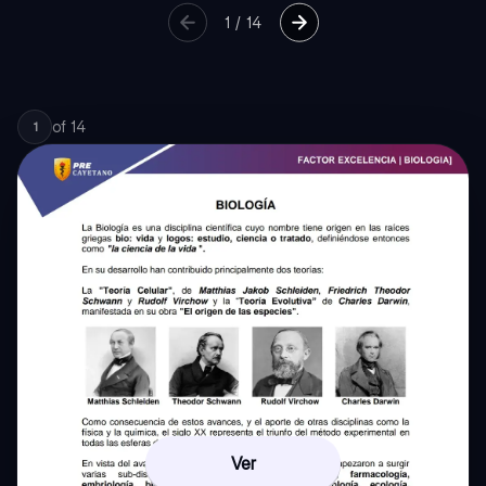
1
/
14
of
14
1
Ver