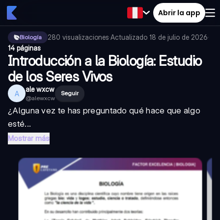
Abrir la app
280
visualizaciones
·
Actualizado
18 de julio de 2026
·
Biología
14 páginas
Introducción a la Biología: Estudio
de los Seres Vivos
ale wxcw
A
Seguir
@
alewxcw
¿Alguna vez te has preguntado qué hace que algo
esté...
Mostrar más