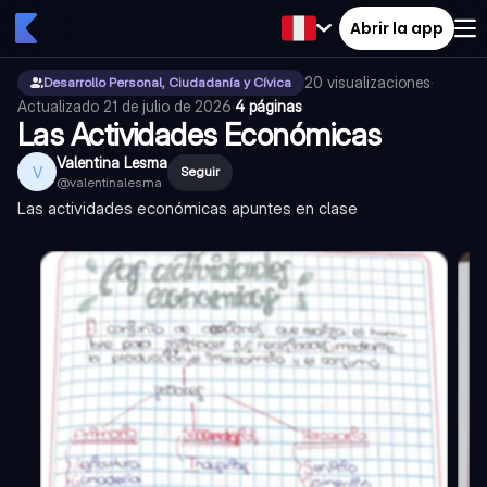
Abrir la app
20
visualizaciones
·
Desarrollo Personal, Ciudadanía y Cívica
Actualizado
21 de julio de 2026
·
4 páginas
Las Actividades Económicas
Valentina Lesma
V
Seguir
@
valentinalesma
Las actividades económicas apuntes en clase