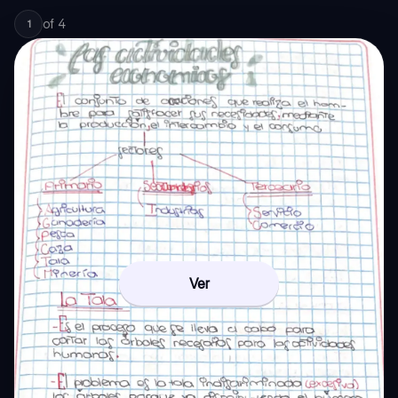
of
4
1
Ver