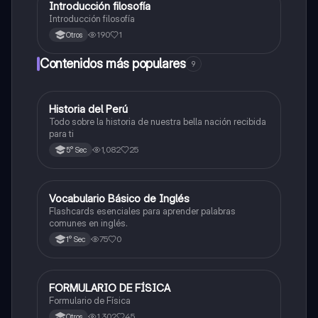
Introducción filosofía
Desarrollo Personal, Ciudadanía y Cívica
Introducción filosofía
190
1
Otros
Contenidos más populares
9
Historia del Perú
Ciencias Sociales
Todo sobre la historia de nuestra bella nación recibida
para ti
1,082
25
5° Sec
V
Vocabulario Básico de Inglés
Inglés
Flashcards esenciales para aprender palabras
comunes en inglés.
75
0
1° Sec
FORMULARIO DE FÍSICA
Física
Formulario de Física
1,302
45
Otros