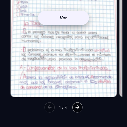
Ver
1
/
4