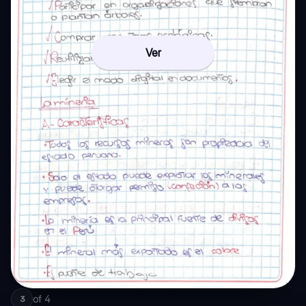
Ver
of
4
3