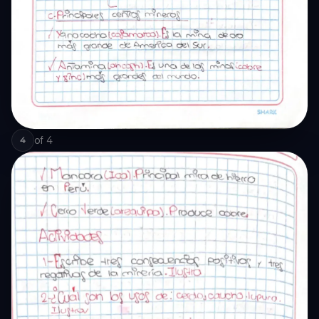
of
4
4