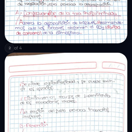
of
4
2