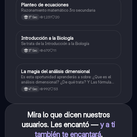
Planteo de ecuaciones
Matemáticas
Razonamiento matemático 3ro secundaria
1,231
20
3° Sec
Introducción a la Biología
Biología
Se trata de la Introducción a la Biología
670
11
3° Sec
La magia del análisis dimensional
Física
Es esta oportunidad aprenderás a sobre: ¿Que es el
análisis dimensional? ¿De qué trata? Y Las fórmulas
de las magnitudes fundamentales y derivadas.
992
33
4° Sec
Mira lo que dicen nuestros
usuarios. Les encantó —
y a ti
también te encantará
.