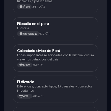
funciones, tipos y demás
340
3
1° Sec
Filosofia en el perú
Desarrollo Personal, Ciudadanía y Cívica
Filosofía
21
1
Universidad
Calendario cívico de Perú
Desarrollo Personal, Ciudadanía y Cívica
Fchas importantes relacionadas con la historia, cultura
y eventos patrióticos del país.
61
2
5° Sec
El divorcio
Desarrollo Personal, Ciudadanía y Cívica
Diferencias, concepto, tipos, 13 causales y conceptos
importantes
86
3
4° Sec