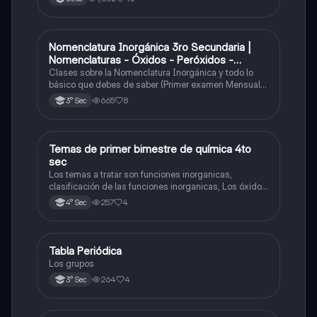
Nomenclatura Inorgánica 3ro Secundaria |
Química
Nomenclaturas - Óxidos - Peróxidos -
Hidróxido o Bases
Clases sobre la Nomenclatura Inorgánica y todo lo
básico que debes de saber (Primer examen Mensual
2025)
665
8
3° Sec
Temas de primer bimestre de química 4to
Química
sec
Los temas a tratar son funciones inorganicas,
clasificación de las funciones inorganicas, Los óxidos
y los óxidos ácidos
257
4
4° Sec
Tabla Periódica
Química
Los grupos
264
4
3° Sec