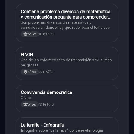
Contiene problema diversos de matemática
Matemáticas
y comunicación pregunta para comprender
formulario y datos
Son problemas diversos de matemática y
comunicación donde hay que reconocer el tema sacar
las fórmulas y los trucos para comprender y resolver
120
3
5° Sec
El VIH
Desarrollo Personal, Ciudadanía y Cívica
Una de las enfermedades de transmisión sexual más
peligrosas
118
2
4° Sec
Convivencia democratica
Desarrollo Personal, Ciudadanía y Cívica
Cívica
141
3
5° Sec
La familia - Infografía
Desarrollo Personal, Ciudadanía y Cívica
Infografía sobre "La familia", contiene etimología,