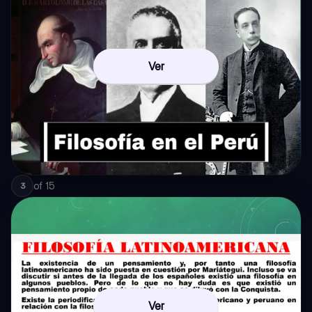
Ver
of
15
3
Ver