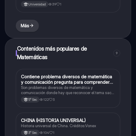
procesos revolucionarios del siglo XVIII.
39
1
Universidad
Más
Contenidos más populares de
9
Matemáticas
Contiene problema diversos de matemática
Matemáticas
y comunicación pregunta para comprender
formulario y datos
Son problemas diversos de matemática y
comunicación donde hay que reconocer el tema sacar
las fórmulas y los trucos para comprender y resolver
122
3
5° Sec
CHINA (HISTORIA UNIVERSAL)
Castellano
Historia universal de China. Créditos:Vonex
104
1
3° Sec