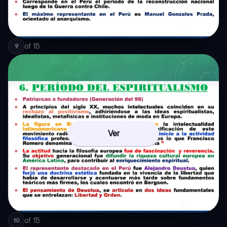
of
15
9
Ver
of
15
10