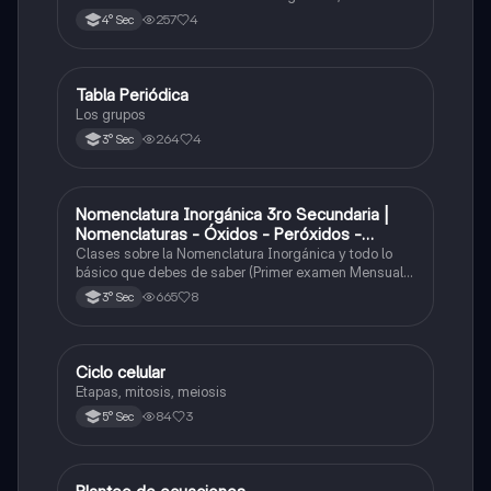
y los óxidos ácidos
257
4
4° Sec
Tabla Periódica
Química
Los grupos
264
4
3° Sec
Nomenclatura Inorgánica 3ro Secundaria |
Química
Nomenclaturas - Óxidos - Peróxidos -
Hidróxido o Bases
Clases sobre la Nomenclatura Inorgánica y todo lo
básico que debes de saber (Primer examen Mensual
2025)
665
8
3° Sec
Ciclo celular
Biología
Etapas, mitosis, meiosis
84
3
5° Sec