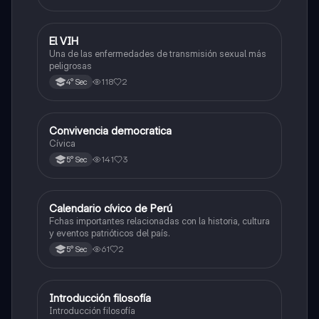
El VIH
Desarrollo Personal, Ciudadanía y Cívica
Una de las enfermedades de transmisión sexual más
peligrosas
118
2
4° Sec
Convivencia democratica
Desarrollo Personal, Ciudadanía y Cívica
Cívica
141
3
5° Sec
Calendario cívico de Perú
Desarrollo Personal, Ciudadanía y Cívica
Fchas importantes relacionadas con la historia, cultura
y eventos patrióticos del país.
61
2
5° Sec
Introducción filosofía
Desarrollo Personal, Ciudadanía y Cívica
Introducción filosofía