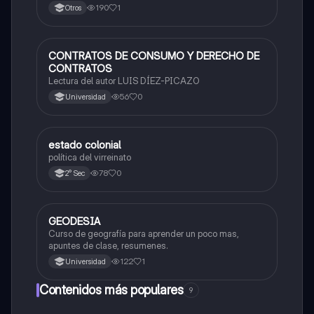
190
1
Otros
CONTRATOS DE CONSUMO Y DERECHO DE
Desarrollo Personal, Ciudadanía y Cívica
CONTRATOS
Lectura del autor LUIS DÍEZ-PICAZO
56
0
Universidad
estado colonial
Desarrollo Personal, Ciudadanía y Cívica
política del virreinato
78
0
2° Sec
GEODESIA
Desarrollo Personal, Ciudadanía y Cívica
Curso de geografía para aprender un poco mas,
apuntes de clase, resumenes.
122
1
Universidad
Contenidos más populares
9