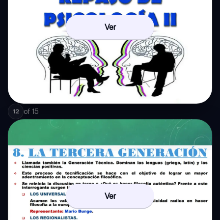
Ver
of
15
12
Ver