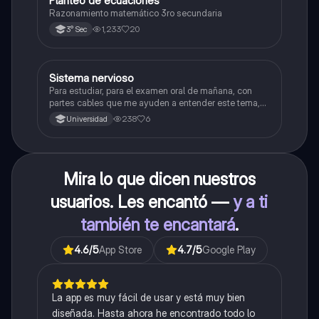
Planteo de ecuaciones
Matemáticas
Razonamiento matemático 3ro secundaria
1,233
20
3° Sec
Sistema nervioso
Biología
Para estudiar, para el examen oral de mañana, con
partes cables que me ayuden a entender este tema,
porque se me complica un poco ya que el tema es
238
6
Universidad
muy extenso y quisiera poder lograr entenderlo
mucho mejor con ayuda de cartilla el ppt está
resumido.
Mira lo que dicen nuestros
usuarios. Les encantó —
y a ti
también te encantará
.
4.6
/5
App Store
4.7
/5
Google Play
La app es muy fácil de usar y está muy bien
diseñada. Hasta ahora he encontrado todo lo