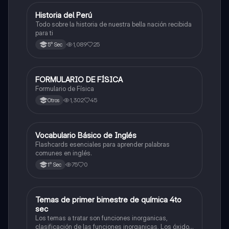
Historia del Perú
Ciencias Sociales
Todo sobre la historia de nuestra bella nación recibida
para ti
1,089
25
5° Sec
FORMULARIO DE FÍSICA
Física
Formulario de Física
1,302
45
Otros
V
Vocabulario Básico de Inglés
Inglés
Flashcards esenciales para aprender palabras
comunes en inglés.
75
0
1° Sec
Temas de primer bimestre de química 4to
Química
sec
Los temas a tratar son funciones inorganicas,
clasificación de las funciones inorganicas, Los óxidos