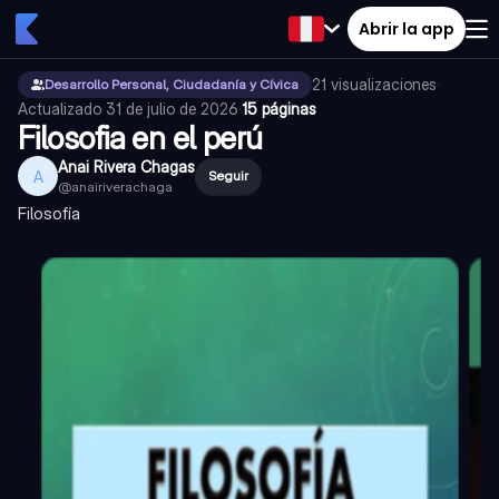
Abrir la app
21
visualizaciones
·
Desarrollo Personal, Ciudadanía y Cívica
Actualizado
31 de julio de 2026
·
15 páginas
Filosofia en el perú
Anai Rivera Chagas
A
Seguir
@
anairiverachaga
Filosofía