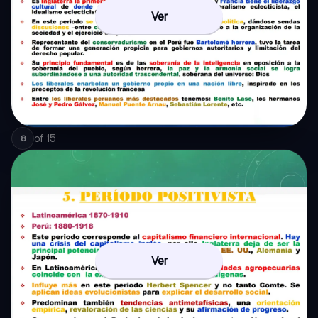
Ver
of
15
8
Ver