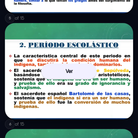
of
15
5
Ver
of
15
6