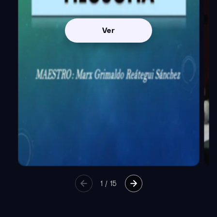
Ver
1
/
15