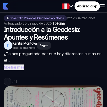
Abrir la app
122
visualizaciones
·
Desarrollo Personal, Ciudadanía y Cívica
Actualizado
23 de julio de 2026
·
1 página
Introducción a la Geodesia:
Apuntes y Resúmenes
Karelia Montoya
K
Seguir
@
kareliamontoya
¿Te has preguntado por qué hay diferentes climas en
el...
Mostrar más
of
1
1