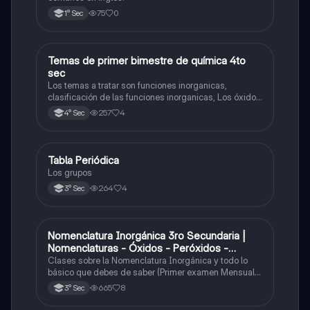
75
0
1° Sec
Temas de primer bimestre de química 4to
Química
sec
Los temas a tratar son funciones inorganicas,
clasificación de las funciones inorganicas, Los óxidos
y los óxidos ácidos
257
4
4° Sec
Tabla Periódica
Química
Los grupos
264
4
3° Sec
Nomenclatura Inorgánica 3ro Secundaria |
Química
Nomenclaturas - Óxidos - Peróxidos -
Hidróxido o Bases
Clases sobre la Nomenclatura Inorgánica y todo lo
básico que debes de saber (Primer examen Mensual
2025)
665
8
3° Sec