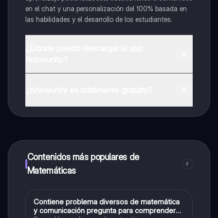
en el chat y una personalización del 100% basada en
las habilidades y el desarrollo de los estudiantes.
¿Dónde puedo descargar la app
Knowunity?
Puedes descargar la app en Google Play Store y Apple
App Store.
¿Knowunity es totalmente gratuito?
¡Sí lo es! Tienes acceso totalmente gratuito a todo el
contenido de la app, puedes chatear con otros
alumnos y recibir ayuda inmeditamente. Puedes ganar
dinero utilizando la aplicación, que te permitirá acceder
a determinadas funciones.
Contenidos más populares de
9
Matemáticas
Contiene problema diversos de matemática
Matemáticas
y comunicación pregunta para comprender