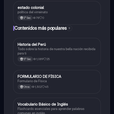
estado colonial
Desarrollo Personal, Ciudadanía y Cívica
política del virreinato
78
0
2° Sec
Contenidos más populares
9
Historia del Perú
Ciencias Sociales
Todo sobre la historia de nuestra bella nación recibida
para ti
1,089
25
5° Sec
FORMULARIO DE FÍSICA
Física
Formulario de Física
1,302
45
Otros
V
Vocabulario Básico de Inglés
Inglés
Flashcards esenciales para aprender palabras
comunes en inglés.