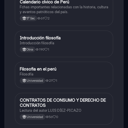
Calendario cívico de Perú
Desarrollo Personal, Ciudadanía y Cívica
Fchas importantes relacionadas con la historia, cultura
y eventos patrióticos del país.
61
2
5° Sec
Introducción filosofía
Desarrollo Personal, Ciudadanía y Cívica
Introducción filosofía
190
1
Otros
Filosofia en el perú
Desarrollo Personal, Ciudadanía y Cívica
Filosofía
21
1
Universidad
CONTRATOS DE CONSUMO Y DERECHO DE
Desarrollo Personal, Ciudadanía y Cívica
CONTRATOS
Lectura del autor LUIS DÍEZ-PICAZO
56
0
Universidad