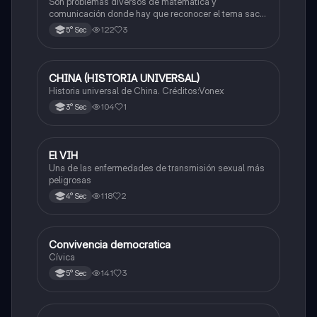
formulario y datos
Son problemas diversos de matemática y
comunicación donde hay que reconocer el tema sacar
las fórmulas y los trucos para comprender y resolver
122
3
5° Sec
CHINA (HISTORIA UNIVERSAL)
Castellano
Historia universal de China. Créditos:Vonex
104
1
3° Sec
El VIH
Desarrollo Personal, Ciudadanía y Cívica
Una de las enfermedades de transmisión sexual más
peligrosas
118
2
4° Sec
Convivencia democratica
Desarrollo Personal, Ciudadanía y Cívica
Cívica
141
3
5° Sec