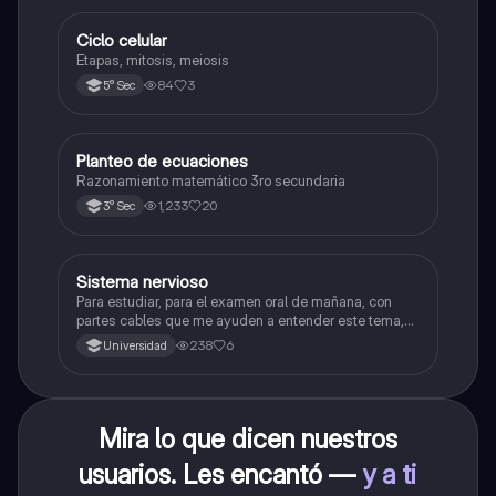
Ciclo celular
Biología
Etapas, mitosis, meiosis
84
3
5° Sec
Planteo de ecuaciones
Matemáticas
Razonamiento matemático 3ro secundaria
1,233
20
3° Sec
Sistema nervioso
Biología
Para estudiar, para el examen oral de mañana, con
partes cables que me ayuden a entender este tema,
porque se me complica un poco ya que el tema es
238
6
Universidad
muy extenso y quisiera poder lograr entenderlo
mucho mejor con ayuda de cartilla el ppt está
resumido.
Mira lo que dicen nuestros
usuarios. Les encantó —
y a ti