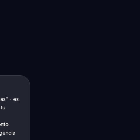
as" - es
 tu
nto
igencia