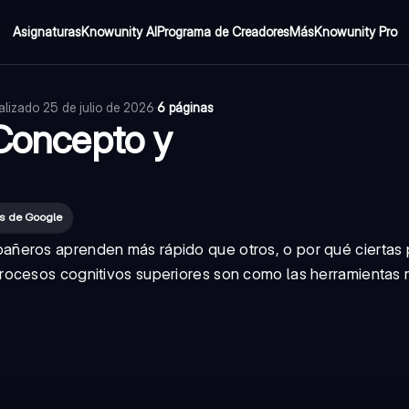
Asignaturas
Knowunity AI
Programa de Creadores
Más
Knowunity Pro
alizado
25 de julio de 2026
·
6 páginas
 Concepto y
es de Google
añeros aprenden más rápido que otros, o por qué ciertas
rocesos cognitivos superiores son como las herramientas