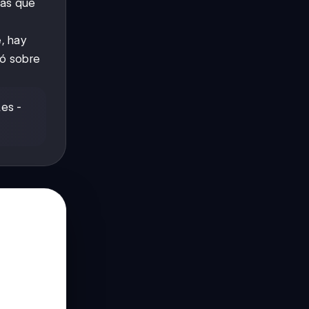
ias que
, hay
ó sobre
les -