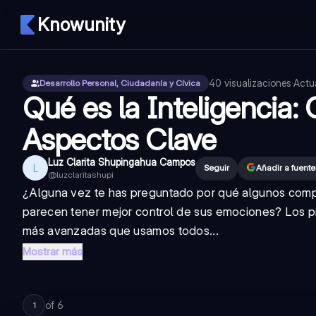
Knowunity
40
visualizaciones
·
Actu
Desarrollo Personal, Ciudadanía y Cívica
Qué es la Inteligencia:
Aspectos Clave
Luz Clarita Shupingahua Campos
L
Seguir
Añadir a fuent
@
luzclaritashupi
¿Alguna vez te has preguntado por qué algunos comp
parecen tener mejor control de sus emociones? Los p
más avanzadas que usamos todos...
Mostrar más
of
6
1