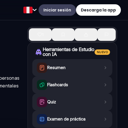
Iniciar sesión
Descarga la app
1
Herramientas de Estudio
NUEVO
con IA
Resumen
 personas
Flashcards
 mentales
Quiz
Examen de práctica