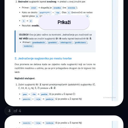
Prikaži
of
4
3