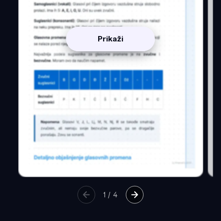
Prikaži
1
/
4