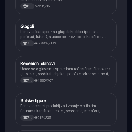
911
15
8. r.
Glagoli
Srpski jezik
Ponavljaće se poznati glagolski oblici (prezent,
perfekat, futur I), a učiće se i novi oblici kao što su
aorist, imperfekat, pluskvamperfekat, futur II, kao i
3,882
132
7. r.
glagolski prilozi i pridevi.
Rečenični članovi
Srpski jezik
Učiće se o glavnim i sporednim rečeničnim članovima
(subjekat, predikat, objekat, priloške odredbe, atribut,
apozicija) i njihovoj funkciji.
1,885
67
7. r.
Stilske figure
Srpski jezik
Ponavljaće se i produbljivati znanje o stilskim
figurama kao što su epitet, poređenje, metafora,
personifikacija, hiperbola, onomatopeja, aliteracija i
787
23
7. r.
asonanca, razumevajući njihovu ulogu u tekstu.