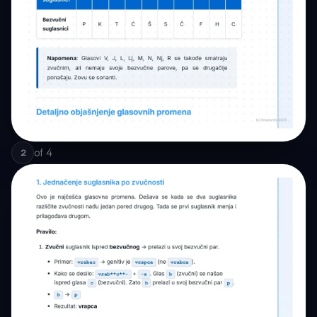
of
4
2