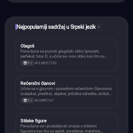
učenje, povezuj se sa drugim učenicima i dobijaj
trenutnu pomoć – sve na dohvat ruke.
Najpopularniji sadržaj u Srpski jezik
9
Glagoli
Srpski jezik
Ponavljaće se poznati glagolski oblici (prezent,
perfekat, futur I), a učiće se i novi oblici kao što su
aorist, imperfekat, pluskvamperfekat, futur II, kao i
3,882
132
7. r.
glagolski prilozi i pridevi.
Rečenični članovi
Srpski jezik
Učiće se o glavnim i sporednim rečeničnim članovima
(subjekat, predikat, objekat, priloške odredbe, atribut,
apozicija) i njihovoj funkciji.
1,885
67
7. r.
Stilske figure
Srpski jezik
Ponavljaće se i produbljivati znanje o stilskim
figurama kao što su epitet, poređenje, metafora,