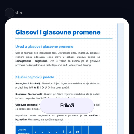
of
4
1
Prikaži