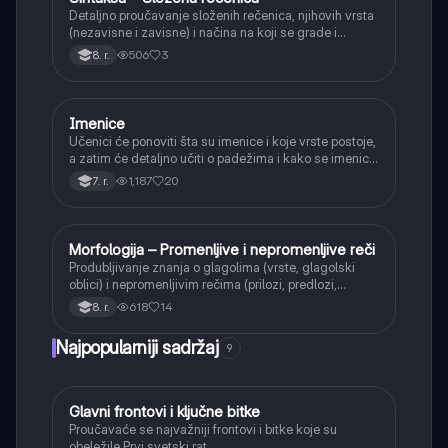
Detaljno proučavanje složenih rečenica, njihovih vrsta
(nezavisne i zavisne) i načina na koji se grade i
povezuju.
506
3
8. r.
Imenice
Srpski jezik
Učenici će ponoviti šta su imenice i koje vrste postoje,
a zatim će detaljno učiti o padežima i kako se imenice
menjaju da bi pokazale svoju ulogu u rečenici.
1,187
20
7. r.
Morfologija – Promenljive i nepromenljive reči
Srpski jezik
Produbljivanje znanja o glagolima (vrste, glagolski
oblici) i nepromenljivim rečima (prilozi, predlozi,
veznici, uzvici, rečce) i njihovoj ulozi u rečenici.
618
14
8. r.
Najpopularniji sadržaj
9
Glavni frontovi i ključne bitke
Istorija
Proučavaće se najvažniji frontovi i bitke koje su
obeležile Prvi svetski rat.