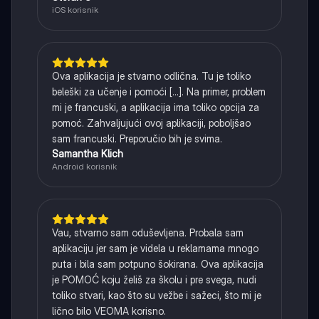
iOS korisnik
Ova aplikacija je stvarno odlična. Tu je toliko
beleški za učenje i pomoći [...]. Na primer, problem
mi je francuski, a aplikacija ima toliko opcija za
pomoć. Zahvaljujući ovoj aplikaciji, poboljšao
sam francuski. Preporučio bih je svima.
Samantha Klich
Android korisnik
Vau, stvarno sam oduševljena. Probala sam
aplikaciju jer sam je videla u reklamama mnogo
puta i bila sam potpuno šokirana. Ova aplikacija
je POMOĆ koju želiš za školu i pre svega, nudi
toliko stvari, kao što su vežbe i sažeci, što mi je
lično bilo VEOMA korisno.