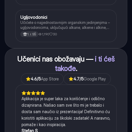
složenoj rečenici.
Ugljovodonici
Hemija
Učićete o najjednostavnijim organskim jedinjenjima –
ugljovodonicima, uključujući alkane, alkene i alkine,
njihove opšte formule i osnovnu nomenklaturu.
1,190
30
1. r. SŠ
Učenici nas obožavaju —
i ti ćeš
takođe
.
4.6
/5
App Store
4.7
/5
Google Play
Aplikacija je super laka za korišćenje i odlično
dizajnirana. Našao sam sve što mi je trebalo i
dosta sam naučio iz prezentacija! Definitivno ću
koristiti aplikaciju za školski zadatak! A naravno,
pomaže i kao inspiracija.
Stefan S