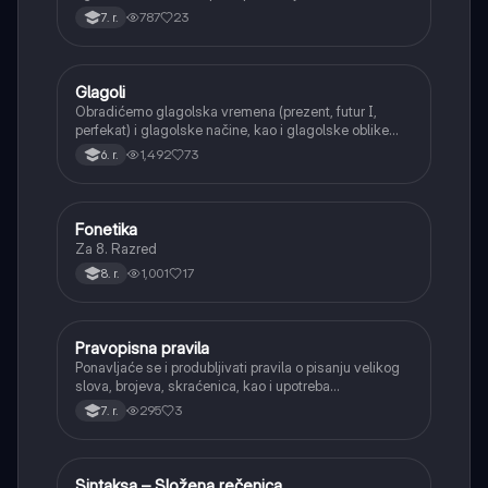
personifikacija, hiperbola, onomatopeja, aliteracija i
787
23
7. r.
asonanca, razumevajući njihovu ulogu u tekstu.
Glagoli
Srpski jezik
Obradićemo glagolska vremena (prezent, futur I,
perfekat) i glagolske načine, kao i glagolske oblike
(infinitiv, glagolski pridevi i prilozi) i glagolski vid
1,492
73
6. r.
(svršeni i nesvršeni).
Fonetika
Srpski jezik
Za 8. Razred
1,001
17
8. r.
Pravopisna pravila
Srpski jezik
Ponavljaće se i produbljivati pravila o pisanju velikog
slova, brojeva, skraćenica, kao i upotreba
interpunkcije, sa posebnim fokusom na zarez u
295
3
7. r.
složenoj rečenici.
Sintaksa – Složena rečenica
Srpski jezik