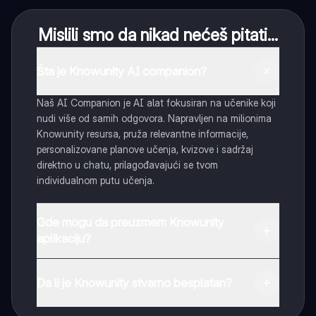
Mislili smo da nikad nećeš pitati...
Šta je Knowunity AI companion?
Naš AI Companion je AI alat fokusiran na učenike koji
nudi više od samih odgovora. Napravljen na milionima
Knowunity resursa, pruža relevantne informacije,
personalizovane planove učenja, kvizove i sadržaj
direktno u chatu, prilagođavajući se tvom
individualnom putu učenja.
Gde mogu da preuzmem Knowunity
aplikaciju?
Možeš preuzeti aplikaciju sa Google Play Store-a i
Apple App Store-a.
Da li je Knowunity stvarno besplatan?
Tako je! Uživaj u besplatnom pristupu sadržaju za