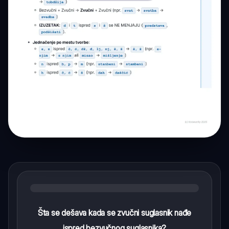
Šta se dešava kada se zvučni suglasnik nađe
ispred bezvučnog suglasnika?