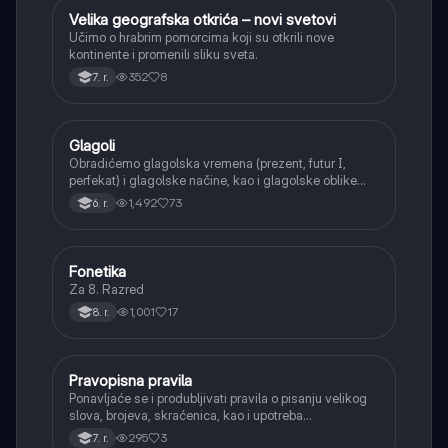
Velika geografska otkrića – novi svetovi
Istorija
Učimo o hrabrim pomorcima koji su otkrili nove
kontinente i promenili sliku sveta.
352
8
7. r.
Glagoli
Srpski jezik
Obradićemo glagolska vremena (prezent, futur I,
perfekat) i glagolske načine, kao i glagolske oblike
(infinitiv, glagolski pridevi i prilozi) i glagolski vid
1,492
73
6. r.
(svršeni i nesvršeni).
Fonetika
Srpski jezik
Za 8. Razred
1,001
17
8. r.
Pravopisna pravila
Srpski jezik
Ponavljaće se i produbljivati pravila o pisanju velikog
slova, brojeva, skraćenica, kao i upotreba
interpunkcije, sa posebnim fokusom na zarez u
295
3
7. r.