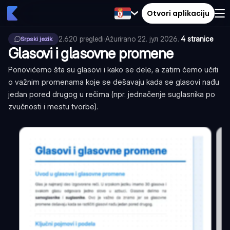
Otvori aplikaciju
2.620
pregledi
·
Ažurirano
22. јул 2026.
·
4 stranice
Srpski jezik
Glasovi i glasovne promene
Ponovićemo šta su glasovi i kako se dele, a zatim ćemo učiti
o važnim promenama koje se dešavaju kada se glasovi nađu
jedan pored drugog u rečima (npr. jednačenje suglasnika po
zvučnosti i mestu tvorbe).