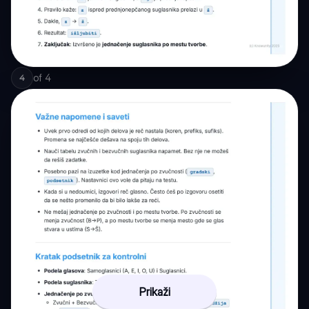
of
4
4
Prikaži