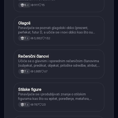
911
15
8. r.
Glagoli
Srpski jezik
Ponavljaće se poznati glagolski oblici (prezent,
perfekat, futur I), a učiće se i novi oblici kao što su
aorist, imperfekat, pluskvamperfekat, futur II, kao i
3,882
132
7. r.
glagolski prilozi i pridevi.
Rečenični članovi
Srpski jezik
Učiće se o glavnim i sporednim rečeničnim članovima
(subjekat, predikat, objekat, priloške odredbe, atribut,
apozicija) i njihovoj funkciji.
1,885
67
7. r.
Stilske figure
Srpski jezik
Ponavljaće se i produbljivati znanje o stilskim
figurama kao što su epitet, poređenje, metafora,
personifikacija, hiperbola, onomatopeja, aliteracija i
787
23
7. r.
asonanca, razumevajući njihovu ulogu u tekstu.