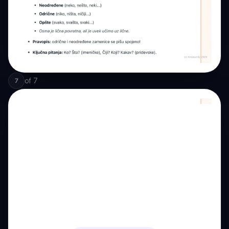
of
7
7