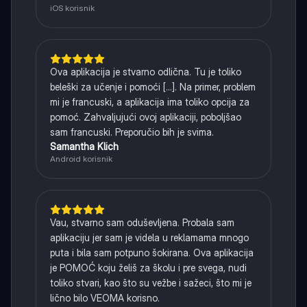
iOS korisnik
Ova aplikacija je stvarno odlična. Tu je toliko
beleški za učenje i pomoći [...]. Na primer, problem
mi je francuski, a aplikacija ima toliko opcija za
pomoć. Zahvaljujući ovoj aplikaciji, poboljšao
sam francuski. Preporučio bih je svima.
Samantha Klich
Android korisnik
Vau, stvarno sam oduševljena. Probala sam
aplikaciju jer sam je videla u reklamama mnogo
puta i bila sam potpuno šokirana. Ova aplikacija
je POMOĆ koju želiš za školu i pre svega, nudi
toliko stvari, kao što su vežbe i sažeci, što mi je
lično bilo VEOMA korisno.