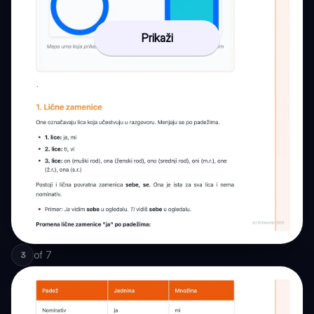
Prikaži
of
7
3