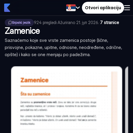
Otvori aplikaciju
924
pregledi
·
Ažurirano
21. јул 2026.
·
7 stranice
Srpski jezik
Zamenice
Saznaćemo koje sve vrste zamenica postoje (lične,
prisvojne, pokazne, upitne, odnosne, neodređene, odrične,
opšte) i kako se one menjaju po padežima.