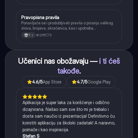
tvorbe).
Pravopisna pravila
Srpski jezik
Ponavljaće se i produbljivati pravila o pisanju velikog
slova, brojeva, skraćenica, kao i upotreba
interpunkcije, sa posebnim fokusom na zarez u
295
3
7. r.
složenoj rečenici.
Učenici nas obožavaju —
i ti ćeš
takođe
.
4.6
/5
App Store
4.7
/5
Google Play
Aplikacija je super laka za korišćenje i odlično
dizajnirana. Našao sam sve što mi je trebalo i
dosta sam naučio iz prezentacija! Definitivno ću
koristiti aplikaciju za školski zadatak! A naravno,
pomaže i kao inspiracija.
Stefan S