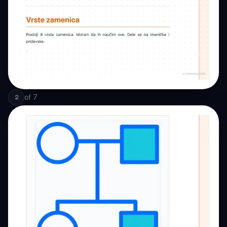
of
7
2