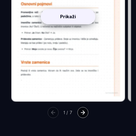
Prikaži
1
/
7