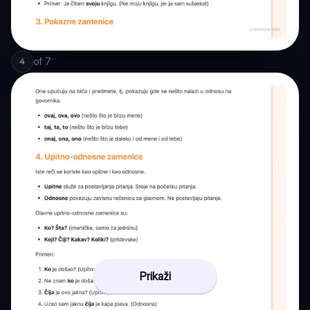
of
7
4
Prikaži