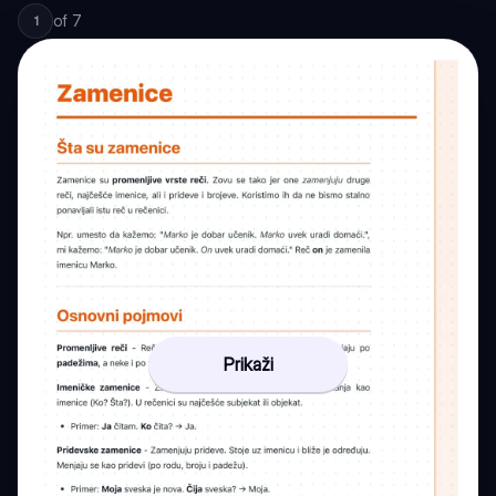
of
7
1
Prikaži