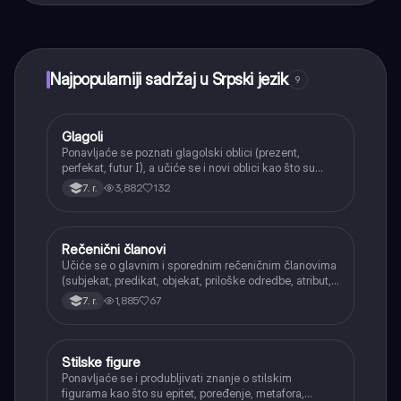
učenje, povezuj se sa drugim učenicima i dobijaj
trenutnu pomoć – sve na dohvat ruke.
Najpopularniji sadržaj u Srpski jezik
9
Glagoli
Srpski jezik
Ponavljaće se poznati glagolski oblici (prezent,
perfekat, futur I), a učiće se i novi oblici kao što su
aorist, imperfekat, pluskvamperfekat, futur II, kao i
3,882
132
7. r.
glagolski prilozi i pridevi.
Rečenični članovi
Srpski jezik
Učiće se o glavnim i sporednim rečeničnim članovima
(subjekat, predikat, objekat, priloške odredbe, atribut,
apozicija) i njihovoj funkciji.
1,885
67
7. r.
Stilske figure
Srpski jezik
Ponavljaće se i produbljivati znanje o stilskim
figurama kao što su epitet, poređenje, metafora,