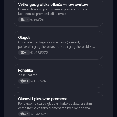
Velika geografska otkrića – novi svetovi
Istorija
Učimo o hrabrim pomorcima koji su otkrili nove
kontinente i promenili sliku sveta.
352
8
7. r.
Glagoli
Srpski jezik
Obradićemo glagolska vremena (prezent, futur I,
perfekat) i glagolske načine, kao i glagolske oblike
(infinitiv, glagolski pridevi i prilozi) i glagolski vid
1,492
73
6. r.
(svršeni i nesvršeni).
Fonetika
Srpski jezik
Za 8. Razred
1,001
17
8. r.
Glasovi i glasovne promene
Srpski jezik
Ponovićemo šta su glasovi i kako se dele, a zatim
ćemo učiti o važnim promenama koje se dešavaju
kada se glasovi nađu jedan pored drugog u rečima
2,620
67
6. r.
(npr. jednačenje suglasnika po zvučnosti i mestu