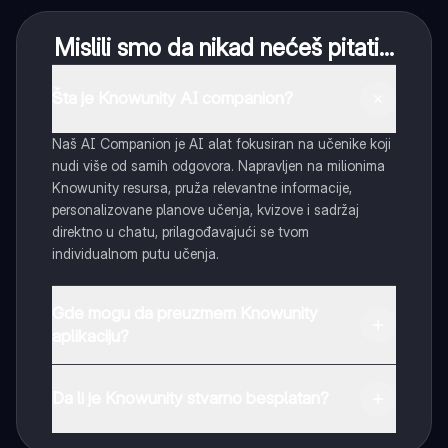
Mislili smo da nikad nećeš pitati...
Šta je Knowunity AI companion?
Naš AI Companion je AI alat fokusiran na učenike koji
nudi više od samih odgovora. Napravljen na milionima
Knowunity resursa, pruža relevantne informacije,
personalizovane planove učenja, kvizove i sadržaj
direktno u chatu, prilagođavajući se tvom
individualnom putu učenja.
Gde mogu da preuzmem Knowunity
aplikaciju?
Možeš preuzeti aplikaciju sa Google Play Store-a i
Apple App Store-a.
Da li je Knowunity stvarno besplatan?
Tako je! Uživaj u besplatnom pristupu sadržaju za