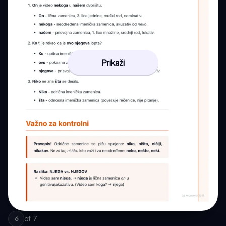
Prikaži
of
7
6