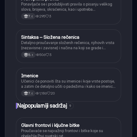
Ponavljaće se i produbljivati pravila o pisanju velikog
slova, brojeva, skraćenica, kao i upotreba
interpunkcije, sa posebnim fokusom na zarez u
295
3
7. r.
složenoj rečenici.
Sintaksa – Složena rečenica
Srpski jezik
Detaljno proučavanje složenih rečenica, njihovih vrsta
(nezavisne i zavisne) i načina na koji se grade i
povezuju.
506
3
8. r.
Imenice
Srpski jezik
Učenici će ponoviti šta su imenice i koje vrste postoje,
a zatim će detaljno učiti o padežima i kako se imenice
menjaju da bi pokazale svoju ulogu u rečenici.
1,186
20
7. r.
Najpopularniji sadržaj
9
Glavni frontovi i ključne bitke
Istorija
Proučavaće se najvažniji frontovi i bitke koje su
obeležile Prvi svetski rat.