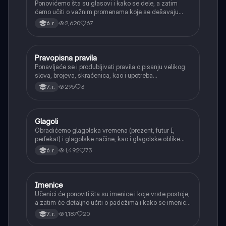
Ponovićemo šta su glasovi i kako se dele, a zatim
ćemo učiti o važnim promenama koje se dešavaju
kada se glasovi nađu jedan pored drugog u rečima
2,620
67
6. r.
(npr. jednačenje suglasnika po zvučnosti i mestu
tvorbe).
Pravopisna pravila
Srpski jezik
Ponavljaće se i produbljivati pravila o pisanju velikog
slova, brojeva, skraćenica, kao i upotreba
interpunkcije, sa posebnim fokusom na zarez u
295
3
7. r.
složenoj rečenici.
Glagoli
Srpski jezik
Obradićemo glagolska vremena (prezent, futur I,
perfekat) i glagolske načine, kao i glagolske oblike
(infinitiv, glagolski pridevi i prilozi) i glagolski vid
1,492
73
6. r.
(svršeni i nesvršeni).
Imenice
Srpski jezik
Učenici će ponoviti šta su imenice i koje vrste postoje,
a zatim će detaljno učiti o padežima i kako se imenice
menjaju da bi pokazale svoju ulogu u rečenici.
1,187
20
7. r.