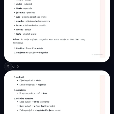
of
6
5