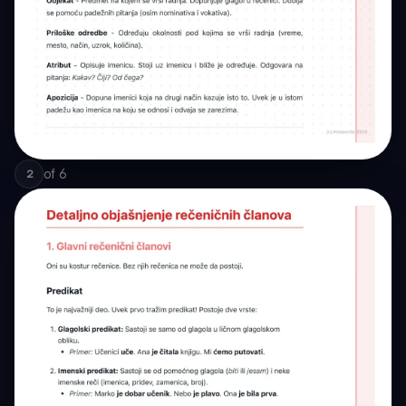
of
6
2