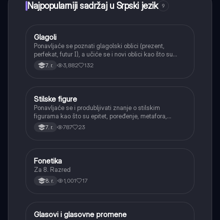
Najpopularniji sadržaj u Srpski jezik
9
Glagoli
Srpski jezik
Ponavljaće se poznati glagolski oblici (prezent,
perfekat, futur I), a učiće se i novi oblici kao što su
aorist, imperfekat, pluskvamperfekat, futur II, kao i
3,882
132
7. r.
glagolski prilozi i pridevi.
Stilske figure
Srpski jezik
Ponavljaće se i produbljivati znanje o stilskim
figurama kao što su epitet, poređenje, metafora,
personifikacija, hiperbola, onomatopeja, aliteracija i
787
23
7. r.
asonanca, razumevajući njihovu ulogu u tekstu.
Fonetika
Srpski jezik
Za 8. Razred
1,001
17
8. r.
Glasovi i glasovne promene
Srpski jezik