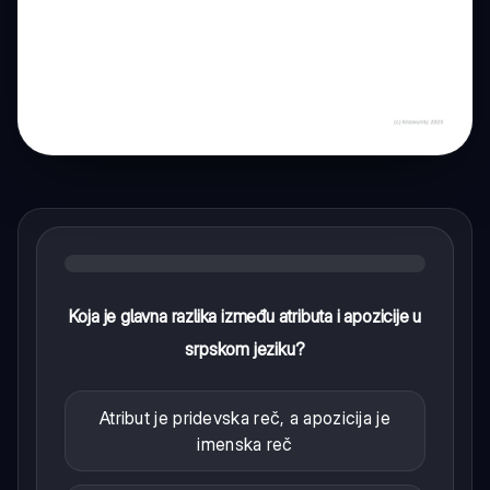
Koja je glavna razlika između atributa i apozicije u
srpskom jeziku?
Atribut je pridevska reč, a apozicija je
imenska reč