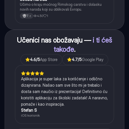
Učimo o kraju moćnog Rimskog carstva i dolasku
novih naroda koji su oblikovali Evropu.
430
1
7. r.
Učenici nas obožavaju —
i ti ćeš
takođe
.
4.6
/5
App Store
4.7
/5
Google Play
Aplikacija je super laka za korišćenje i odlično
dizajnirana. Našao sam sve što mi je trebalo i
dosta sam naučio iz prezentacija! Definitivno ću
koristiti aplikaciju za školski zadatak! A naravno,
pomaže i kao inspiracija.
Stefan S
iOS korisnik