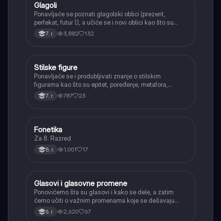
Glagoli
Srpski jezik
Ponavljaće se poznati glagolski oblici (prezent,
perfekat, futur I), a učiće se i novi oblici kao što su
aorist, imperfekat, pluskvamperfekat, futur II, kao i
3,882
132
7. r.
glagolski prilozi i pridevi.
Stilske figure
Srpski jezik
Ponavljaće se i produbljivati znanje o stilskim
figurama kao što su epitet, poređenje, metafora,
personifikacija, hiperbola, onomatopeja, aliteracija i
787
23
7. r.
asonanca, razumevajući njihovu ulogu u tekstu.
Fonetika
Srpski jezik
Za 8. Razred
1,001
17
8. r.
Glasovi i glasovne promene
Srpski jezik
Ponovićemo šta su glasovi i kako se dele, a zatim
ćemo učiti o važnim promenama koje se dešavaju
kada se glasovi nađu jedan pored drugog u rečima
2,620
67
6. r.
(npr. jednačenje suglasnika po zvučnosti i mestu