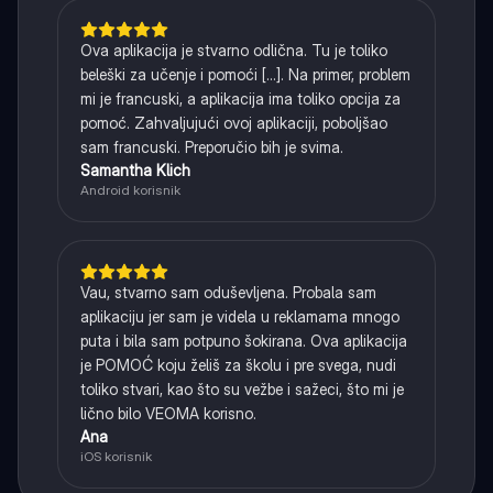
Ova aplikacija je stvarno odlična. Tu je toliko
beleški za učenje i pomoći [...]. Na primer, problem
mi je francuski, a aplikacija ima toliko opcija za
pomoć. Zahvaljujući ovoj aplikaciji, poboljšao
sam francuski. Preporučio bih je svima.
Samantha Klich
Android korisnik
Vau, stvarno sam oduševljena. Probala sam
aplikaciju jer sam je videla u reklamama mnogo
puta i bila sam potpuno šokirana. Ova aplikacija
je POMOĆ koju želiš za školu i pre svega, nudi
toliko stvari, kao što su vežbe i sažeci, što mi je
lično bilo VEOMA korisno.
Ana
iOS korisnik