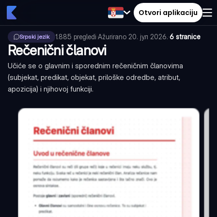
Otvori aplikaciju
1.885
pregledi
·
Ažurirano
20. јул 2026.
·
6 stranice
Srpski jezik
Rečenični članovi
Učiće se o glavnim i sporednim rečeničnim članovima
(subjekat, predikat, objekat, priloške odredbe, atribut,
apozicija) i njihovoj funkciji.