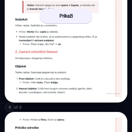
Prikaži
of
6
3