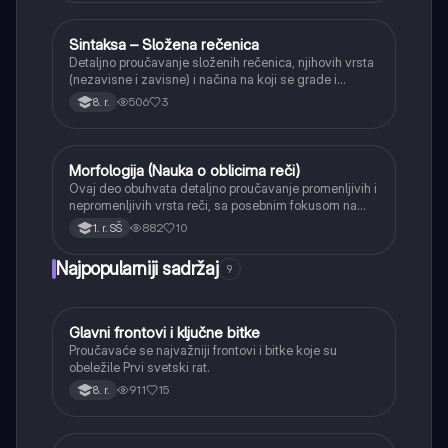
Sintaksa – Složena rečenica
Srpski jezik
Detaljno proučavanje složenih rečenica, njihovih vrsta
(nezavisne i zavisne) i načina na koji se grade i
povezuju.
506
3
8. r.
Morfologija (Nauka o oblicima reči)
Srpski jezik
Ovaj deo obuhvata detaljno proučavanje promenljivih i
nepromenljivih vrsta reči, sa posebnim fokusom na
glagolske oblike, glagolski vid i rod, kao i tvorbu reči.
882
10
1. r. SŠ
Najpopularniji sadržaj
9
Glavni frontovi i ključne bitke
Istorija
Proučavaće se najvažniji frontovi i bitke koje su
obeležile Prvi svetski rat.
911
15
8. r.