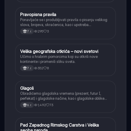
tvorbe).
Pravopisna pravila
Srpski jezik
Ponavljaće se i produbljivati pravila o pisanju velikog
slova, brojeva, skraćenica, kao i upotreba
interpunkcije, sa posebnim fokusom na zarez u
295
3
7. r.
složenoj rečenici.
Velika geografska otkrića – novi svetovi
Istorija
Učimo o hrabrim pomorcima koji su otkrili nove
kontinente i promenili sliku sveta.
352
8
7. r.
Glagoli
Srpski jezik
Obradićemo glagolska vremena (prezent, futur I,
perfekat) i glagolske načine, kao i glagolske oblike
(infinitiv, glagolski pridevi i prilozi) i glagolski vid
1,492
73
6. r.
(svršeni i nesvršeni).
Pad Zapadnog Rimskog Carstva i Velika
Istorija
seoba naroda