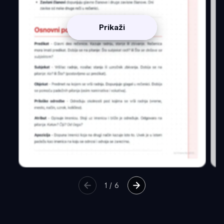
Prikaži
1
/
6