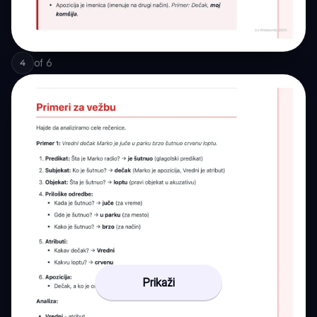
of
6
4
Prikaži