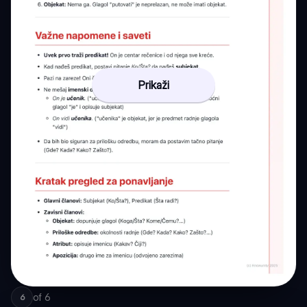
Prikaži
of
6
6