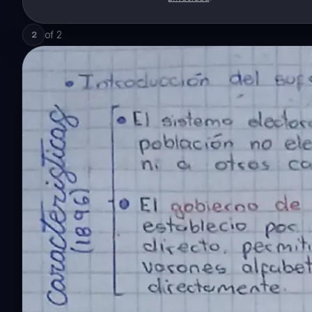
of
2
2