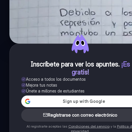
Inscríbete para ver los apuntes
.
¡Es
gratis!
Acceso a todos los documentos
Mejora tus notas
Únete a millones de estudiantes
Regístrarse con correo electrónico
Al registrarte aceptas las
Condiciones del servicio
y la
Política 
privacidad
.