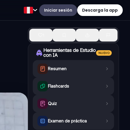
Iniciar sesión
Descarga la app
1
Herramientas de Estudio
NUEVO
con IA
Resumen
Flashcards
Quiz
Examen de práctica