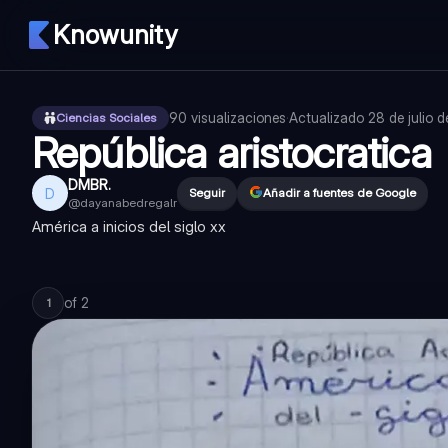
Knowunity
90
visualizaciones
·
Actualizado
28 de julio 
Ciencias Sociales
República aristocratica
DMBR.
D
Seguir
Añadir a fuentes de Google
@
dayanabedregalr
América a inicios del siglo xx
of
2
1