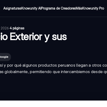
Asignaturas
Knowunity AI
Programa de Creadores
Más
Knowunity Pro
e 2026
·
4 páginas
o Exterior y sus
Google
sí y por qué algunos productos peruanos llegan a otros c
ías globalmente, permitiendo que intercambiemos desde q