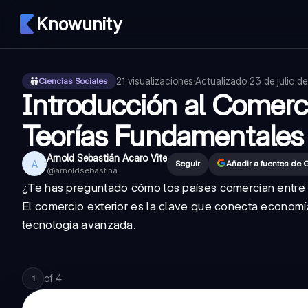
Knowunity
21
visualizaciones
·
Actualizado
23 de julio d
Ciencias Sociales
Introducción al Comerci
Teorías Fundamentales
Arnold Sebastián Acaro Vite
A
Seguir
Añadir a fuentes de 
@
arnoldsebastina
¿Te has preguntado cómo los países comercian entre 
El comercio exterior es la clave que conecta econom
tecnología avanzada.
of
4
1