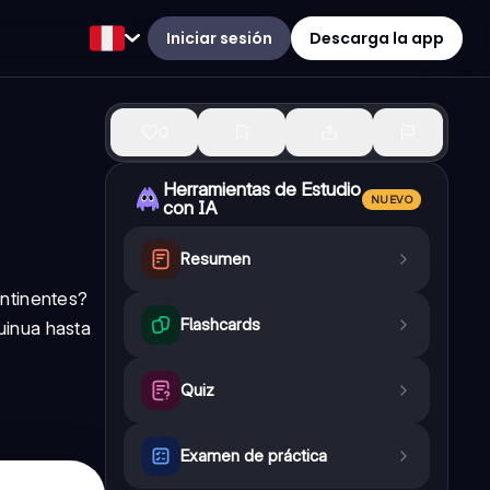
Iniciar sesión
Descarga la app
0
Herramientas de Estudio
NUEVO
con IA
Resumen
ontinentes?
Flashcards
uinua hasta
Quiz
Examen de práctica