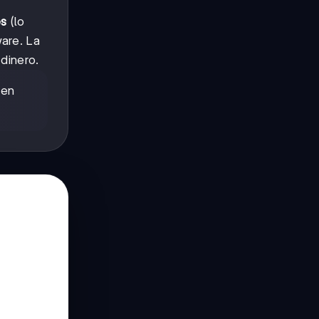
es
(lo
are. La
dinero.
 en