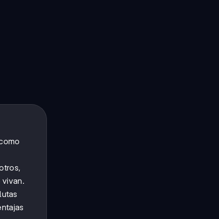
 como
otros,
 vivan.
lutas
entajas