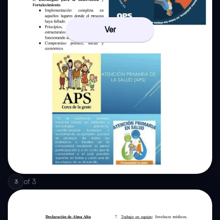
Ver
of
3
3