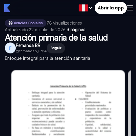
Abrir la app
78
visualizaciones
·
Ciencias Sociales
Actualizado
22 de julio de 2026
·
3 páginas
Atención primaria de la salud
Fernanda BR
F
Seguir
@
fernandab_uotl4
Enfoque integral para la atención sanitaria