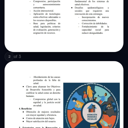
of
3
2