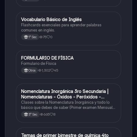
V
Vocabulario Básico de Inglés
Inglés
Flashcards esenciales para aprender palabras
comunes en inglés.
75
0
1° Sec
FORMULARIO DE FÍSICA
Física
Formulario de Física
1,302
45
Otros
Nomenclatura Inorgánica 3ro Secundaria |
Química
Nomenclaturas - Óxidos - Peróxidos -
Hidróxido o Bases
Clases sobre la Nomenclatura Inorgánica y todo lo
básico que debes de saber (Primer examen Mensual
2025)
665
8
3° Sec
Temas de primer bimestre de química 4to
Química