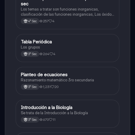
sec
Los temas a tratar son funciones inorganicas,
clasificación de las funciones inorganicas, Los óxidos
y los óxidos ácidos
257
4
4° Sec
Tabla Periódica
Química
Los grupos
264
4
3° Sec
Planteo de ecuaciones
Matemáticas
Razonamiento matemático 3ro secundaria
1,231
20
3° Sec
Introducción a la Biología
Biología
Se trata de la Introducción a la Biología
670
11
3° Sec