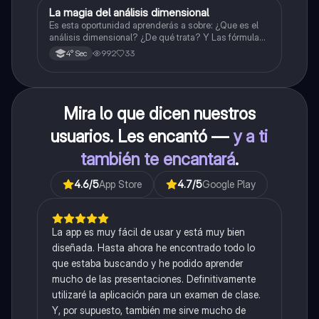
La magia del análisis dimensional
Física
Es esta oportunidad aprenderás a sobre: ¿Que es el
análisis dimensional? ¿De qué trata? Y Las fórmulas
de las magnitudes fundamentales y derivadas.
992
33
4° Sec
Mira lo que dicen nuestros
usuarios. Les encantó —
y a ti
también te encantará
.
4.6
/5
App Store
4.7
/5
Google Play
La app es muy fácil de usar y está muy bien
diseñada. Hasta ahora he encontrado todo lo
que estaba buscando y he podido aprender
mucho de las presentaciones. Definitivamente
utilizaré la aplicación para un examen de clase.
Y, por supuesto, también me sirve mucho de