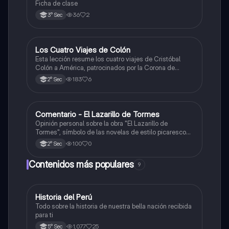
Ficha de clase
36
2
3° Sec
Los Cuatro Viajes de Colón
Ciencias Sociales
Esta lección resume los cuatro viajes de Cristóbal
Colón a América, patrocinados por la Corona de
Castilla, destacando sus objetivos, rutas y
183
6
2° Sec
descubrimientos.
Comentario - El Lazarillo de Tormes
Castellano
Opinión personal sobre la obra "El Lazarillo de
Tormes", símbolo de las novelas de estilo picaresco
en la literatura española.
100
0
2° Sec
Contenidos más populares
9
Historia del Perú
Ciencias Sociales
Todo sobre la historia de nuestra bella nación recibida
para ti
1,077
25
5° Sec