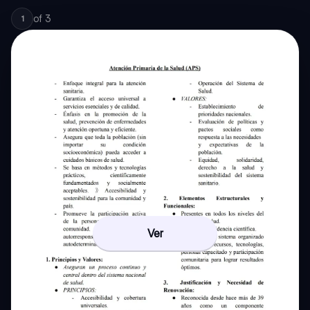
of
3
1
Ver