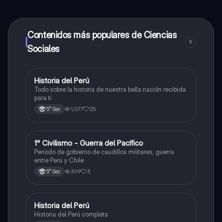
alumnos y recibir ayuda inmeditamente. Puedes ganar
dinero utilizando la aplicación, que te permitirá acceder
a determinadas funciones.
Contenidos más populares de Ciencias
9
Sociales
Historia del Perú
Ciencias Sociales
Todo sobre la historia de nuestra bella nación recibida
para ti
1,077
25
5° Sec
1° Civilismo - Guerra del Pacífico
Ciencias Sociales
Periodo de gobierno de caudillos militares, guerra
entre Perú y Chile
309
3
3° Sec
Historia del Perú
Ciencias Sociales
Historia del Perú completa