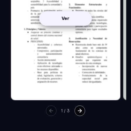
Ver
1
/
3