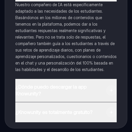
Nuestro compañero de IA está específicamente
adaptado a las necesidades de los estudiantes.
Basándonos en los millones de contenidos que
tenemos en la plataforma, podemos dar a los
estudiantes respuestas realmente significativas y
relevantes. Pero no se trata solo de respuestas, el
compañero también guía a los estudiantes a través de
sus retos de aprendizaje diarios, con planes de
aprendizaje personalizados, cuestionarios o contenidos
en el chat y una personalización del 100% basada en
las habilidades y el desarrollo de los estudiantes.
¿Dónde puedo descargar la app
Knowunity?
Puedes descargar la app en Google Play Store y Apple
App Store.
¿Knowunity es totalmente gratuito?
¡Sí lo es! Tienes acceso totalmente gratuito a todo el
contenido de la app, puedes chatear con otros