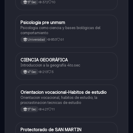
372
10
5° Sec
Psicologia pre unmsm
Ciencias Sociales
Psicologia como ciencia y bases biológicas del
comportamiento
853
61
Universidad
CIENCIA GEOGRÁFICA
Ciencias Sociales
Introduccion a la geografía 4to.sec
213
3
4° Sec
Orientacion vocacional-Habitos de estudio
Ciencias Sociales
Orientacion vocacional, habitos de estudio, la
procrastinacion tecnicas de estudio
421
11
5° Sec
Protectorado de SAN MARTIN
Ciencias Sociales