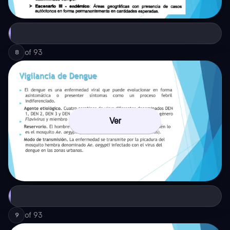
of
93
8
Ver
of
93
9