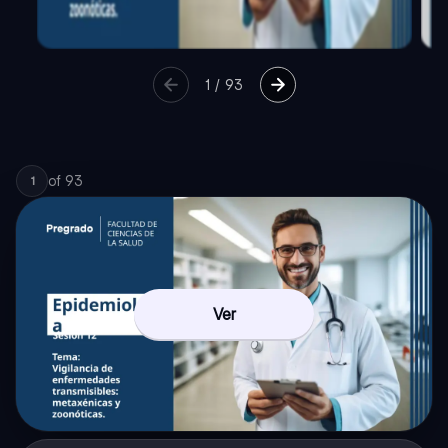
1
/
93
of
93
1
Ver