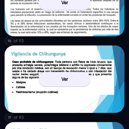
Ver
of
93
16
Ver
of
93
17