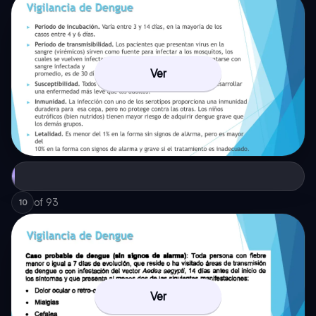
Ver
of
93
10
Ver