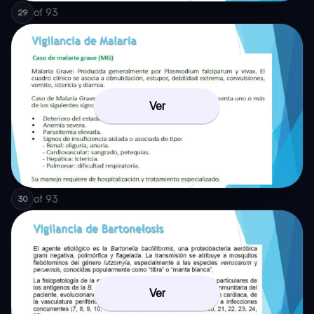
of
93
29
Ver
of
93
30
Ver