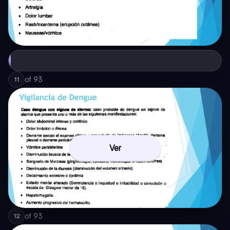
of
93
11
Ver
of
93
12