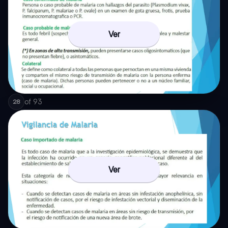
Ver
of
93
28
Ver