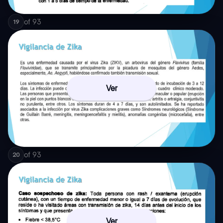
of
93
19
Ver
of
93
20
Ver