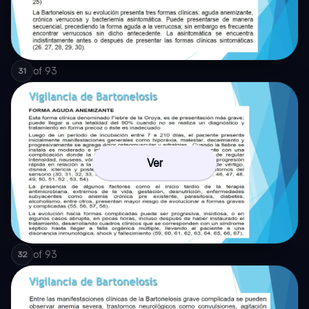
of
93
31
Ver
of
93
32