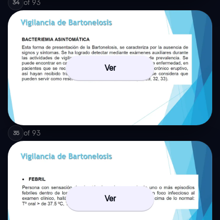
of
93
34
Ver
of
93
35
Ver