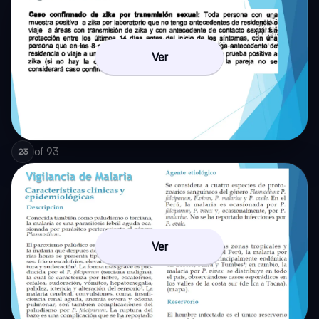
Ver
of
93
23
Ver