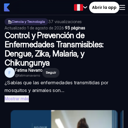
Abrir la app
37
visualizaciones
·
Ciencia y Tecnología
Actualizado
1 de agosto de 2026
·
93 páginas
Control y Prevención de
Enfermedades Transmisibles:
Dengue, Zika, Malaria, y
Chikungunya
Fatima Navarro
F
Seguir
@
fatimanavarro
¿Sabías que las enfermedades transmitidas por
mosquitos y animales son...
Mostrar más