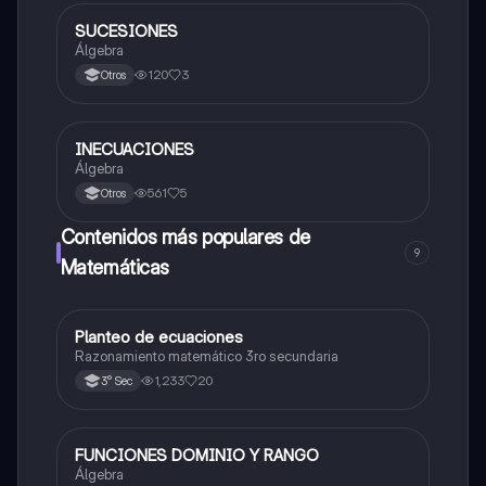
SUCESIONES
Matemáticas
Álgebra
120
3
Otros
INECUACIONES
Matemáticas
Álgebra
561
5
Otros
Contenidos más populares de
9
Matemáticas
Planteo de ecuaciones
Matemáticas
Razonamiento matemático 3ro secundaria
1,233
20
3° Sec
FUNCIONES DOMINIO Y RANGO
Matemáticas
Álgebra