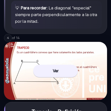
💡
Para recordar
: La diagonal "especial"
siempre parte perpendicularmente a la otra
por la mitad.
of
14
4
Ver