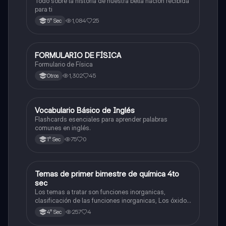
Todo sobre la historia de nuestra bella nación recibida
para ti
1,084
25
5° Sec
FORMULARIO DE FÍSICA
Física
Formulario de Física
1,302
45
Otros
V
Vocabulario Básico de Inglés
Inglés
Flashcards esenciales para aprender palabras
comunes en inglés.
75
0
1° Sec
Temas de primer bimestre de química 4to
Química
sec
Los temas a tratar son funciones inorganicas,
clasificación de las funciones inorganicas, Los óxidos
y los óxidos ácidos
257
4
4° Sec