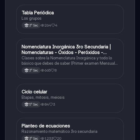
Tabla Periódica
Química
Los grupos
264
4
3° Sec
Nomenclatura Inorgánica 3ro Secundaria |
Química
Nomenclaturas - Óxidos - Peróxidos -
Hidróxido o Bases
Clases sobre la Nomenclatura Inorgánica y todo lo
básico que debes de saber (Primer examen Mensual
2025)
665
8
3° Sec
Ciclo celular
Biología
Etapas, mitosis, meiosis
84
3
5° Sec
Planteo de ecuaciones
Matemáticas
Razonamiento matemático 3ro secundaria
1,233
20
3° Sec