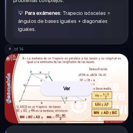
problemas complejos.
💡
Para exámenes
: Trapecio isósceles =
ángulos de bases iguales + diagonales
iguales.
of
14
9
Ver