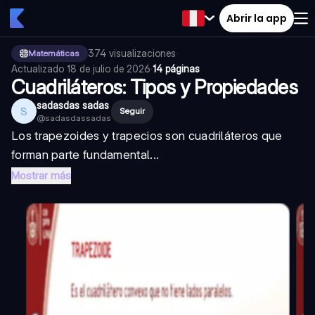
Abrir la app
374
visualizaciones
·
Matemáticas
Actualizado
18 de julio de 2026
·
14 páginas
Cuadriláteros: Tipos y Propiedades
sadasdas sadas
S
Seguir
@
sadasdassadas
Los trapezoides y trapecios son cuadriláteros que
forman parte fundamental...
Mostrar más