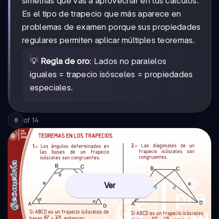
simetrías que vas a aprovechar en tus cálculos.
Es el tipo de trapecio que más aparece en
problemas de examen porque sus propiedades
regulares permiten aplicar múltiples teoremas.
💡
Regla de oro
: Lados no paralelos
iguales = trapecio isósceles = propiedades
especiales.
of
14
8
Ver