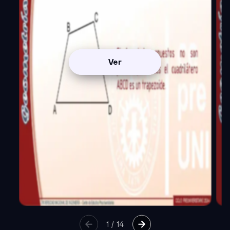
Ver
1
/
14