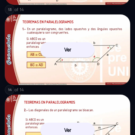
of
14
13
Ver
of
14
14
Ver