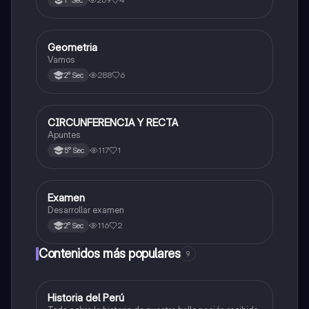
Geometria
Matemáticas
Vamos
288
6
2° Sec
CIRCUNFERENCIA Y RECTA
Matemáticas
Apuntes
117
1
5° Sec
Examen
Matemáticas
Desarrollar examen
116
2
2° Sec
Contenidos más populares
9
Historia del Perú
Ciencias Sociales