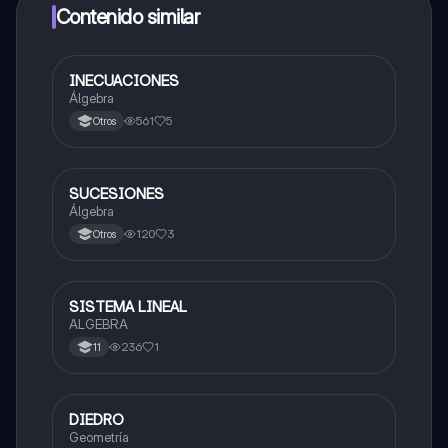
a determinadas funciones.
Contenido similar
INECUACIONES
Matemáticas
Álgebra
561
5
Otros
SUCESIONES
Matemáticas
Álgebra
120
3
Otros
SISTEMA LINEAL
Matemáticas
ALGEBRA
236
1
11
DIEDRO
Matemáticas
Geometría