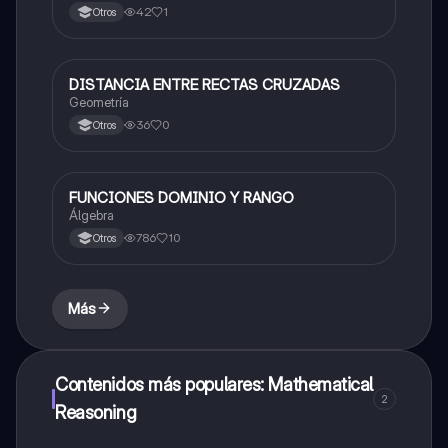
42
1
Otros
DISTANCIA ENTRE RECTAS CRUZADAS
Matemáticas
Geometría
36
0
Otros
FUNCIONES DOMINIO Y RANGO
Matemáticas
Álgebra
786
10
Otros
Más
Contenidos más populares: Mathematical
2
Reasoning