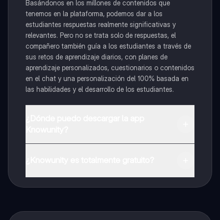
Basándonos en los millones de contenidos que
tenemos en la plataforma, podemos dar a los
estudiantes respuestas realmente significativas y
relevantes. Pero no se trata solo de respuestas, el
compañero también guía a los estudiantes a través de
sus retos de aprendizaje diarios, con planes de
aprendizaje personalizados, cuestionarios o contenidos
en el chat y una personalización del 100% basada en
las habilidades y el desarrollo de los estudiantes.
¿Dónde puedo descargar la app
Knowunity?
Puedes descargar la app en Google Play Store y Apple
App Store.
¿Knowunity es totalmente gratuito?
¡Sí lo es! Tienes acceso totalmente gratuito a todo el
contenido de la app, puedes chatear con otros
alumnos y recibir ayuda inmeditamente. Puedes ganar
dinero utilizando la aplicación, que te permitirá acceder