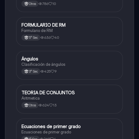
786
10
Otros
FORMULARIO DE RM
Matemáticas
Formulario de RM
636
40
5° Sec
Ángulos
Matemáticas
Clasificación de ángulos
425
9
3° Sec
TEORIA DE CONJUNTOS
Matemáticas
Aritmetica
624
13
Otros
Ecuaciones de primer grado
Matemáticas
Ecuaciones de primer grado
269
4
1° Sec