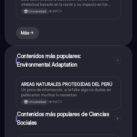
intelectual basado en la razón y su impacto en los
procesos revolucionarios del siglo XVIII.
39
1
Universidad
Más
Contenidos más populares:
1
Environmental Adaptation
AREAS NATURALES PROTEGIDAS DEL PERÚ
Ciencias Sociales
Un poco de información, si le falta algo no dudes en
publicarlos muchos lo necesitan
96
1
Universidad
Contenidos más populares de Ciencias
9
Sociales