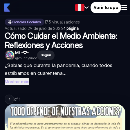
Abrir la app
173
visualizaciones
·
Ciencias Sociales
Actualizado
29 de julio de 2026
·
1 página
Cómo Cuidar el Medio Ambiente:
Reflexiones y Acciones
Mt -♡-
Seguir
@
milenytineo
¿Sabías que durante la pandemia, cuando todos
estábamos en cuarentena,...
Mostrar más
of
1
1