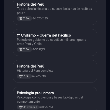
Historia del Perú
Ciencias Sociales
Todo sobre la historia de nuestra bella nación recibida
para ti
1,070
25
5° Sec
1° Civilismo - Guerra del Pacífico
Ciencias Sociales
Periodo de gobierno de caudillos militares, guerra
entre Perú y Chile
309
3
3° Sec
Historia del Perú
Ciencias Sociales
Historia del Perú completa
372
10
5° Sec
Psicologia pre unmsm
Ciencias Sociales
Psicologia como ciencia y bases biológicas del
comportamiento
853
61
Universidad