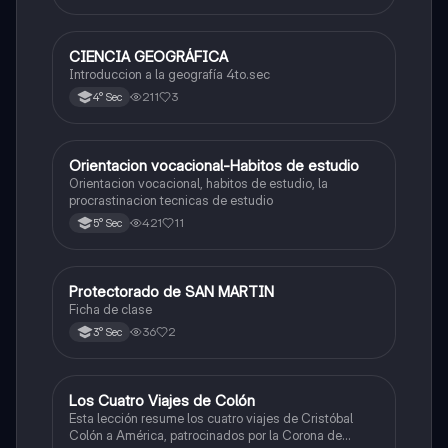
CIENCIA GEOGRÁFICA
Ciencias Sociales
Introduccion a la geografía 4to.sec
211
3
4° Sec
Orientacion vocacional-Habitos de estudio
Ciencias Sociales
Orientacion vocacional, habitos de estudio, la
procrastinacion tecnicas de estudio
421
11
5° Sec
Protectorado de SAN MARTIN
Ciencias Sociales
Ficha de clase
36
2
3° Sec
Los Cuatro Viajes de Colón
Ciencias Sociales
Esta lección resume los cuatro viajes de Cristóbal
Colón a América, patrocinados por la Corona de