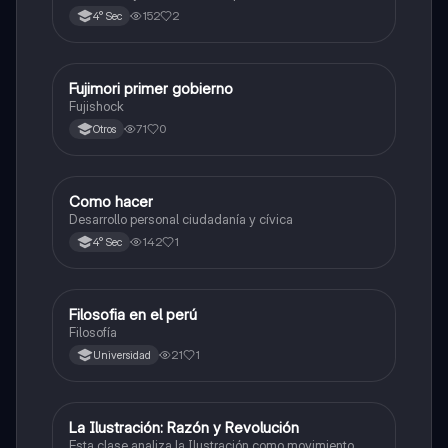
facciones militares, caudillos y la falta de consenso
152
2
4° Sec
político.
Fujimori primer gobierno
Ciencias Sociales
Fujishock
71
0
Otros
Como hacer
Desarrollo Personal, Ciudadanía y Cívica
Desarrollo personal ciudadanía y cívica
142
1
4° Sec
Filosofia en el perú
Desarrollo Personal, Ciudadanía y Cívica
Filosofía
21
1
Universidad
La Ilustración: Razón y Revolución
Ciencias Sociales
Esta clase analiza la Ilustración como movimiento