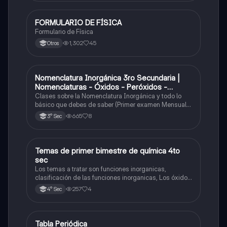
FORMULARIO DE FÍSICA
Física
Formulario de Física
1,302
45
Otros
Nomenclatura Inorgánica 3ro Secundaria |
Química
Nomenclaturas - Óxidos - Peróxidos -
Hidróxido o Bases
Clases sobre la Nomenclatura Inorgánica y todo lo
básico que debes de saber (Primer examen Mensual
2025)
665
8
3° Sec
Temas de primer bimestre de química 4to
Química
sec
Los temas a tratar son funciones inorganicas,
clasificación de las funciones inorganicas, Los óxidos
y los óxidos ácidos
257
4
4° Sec
Tabla Periódica
Química