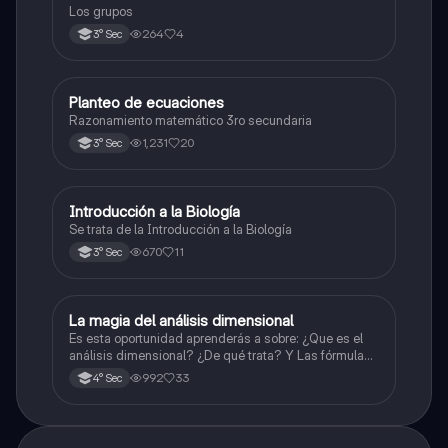
Los grupos
264
4
3° Sec
Planteo de ecuaciones
Matemáticas
Razonamiento matemático 3ro secundaria
1,231
20
3° Sec
Introducción a la Biología
Biología
Se trata de la Introducción a la Biología
670
11
3° Sec
La magia del análisis dimensional
Física
Es esta oportunidad aprenderás a sobre: ¿Que es el
análisis dimensional? ¿De qué trata? Y Las fórmulas
de las magnitudes fundamentales y derivadas.
992
33
4° Sec