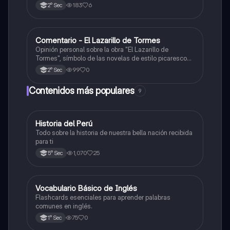
Castilla, destacando sus objetivos, rutas y
183
6
2° Sec
descubrimientos.
Comentario - El Lazarillo de Tormes
Castellano
Opinión personal sobre la obra "El Lazarillo de
Tormes", símbolo de las novelas de estilo picaresco
en la literatura española.
99
0
2° Sec
Contenidos más populares
9
Historia del Perú
Ciencias Sociales
Todo sobre la historia de nuestra bella nación recibida
para ti
1,070
25
5° Sec
V
Vocabulario Básico de Inglés
Inglés
Flashcards esenciales para aprender palabras
comunes en inglés.
75
0
1° Sec