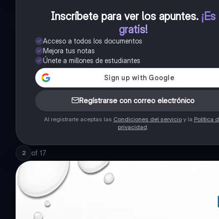
Inscríbete para ver los apuntes
.
¡Es
gratis!
Acceso a todos los documentos
Mejora tus notas
Únete a millones de estudiantes
Regístrarse con correo electrónico
Al registrarte aceptas las
Condiciones del servicio
y la
Política 
privacidad
.
of
17
2