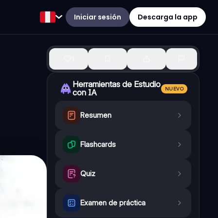
Iniciar sesión
Descarga la app
1
Herramientas de Estudio
NUEVO
con IA
Resumen
Flashcards
Quiz
Examen de práctica