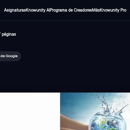
Asignaturas
Knowunity AI
Programa de Creadores
Más
Knowunity Pro
7 páginas
s de Google