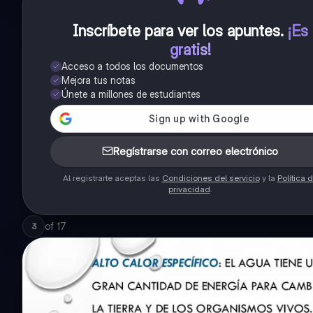
Inscríbete para ver los apuntes
.
¡Es
gratis!
Acceso a todos los documentos
Mejora tus notas
Únete a millones de estudiantes
Regístrarse con correo electrónico
Al registrarte aceptas las
Condiciones del servicio
y la
Política 
privacidad
.
of
17
3