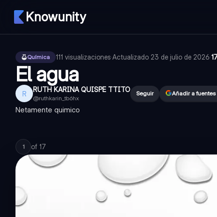
Knowunity
111
visualizaciones
·
Actualizado
23 de julio de 2026
·
1
Química
El agua
RUTH KARINA QUISPE TTITO
R
Seguir
Añadir a fuente
@
ruthkarin_tb6hx
Netamente quimico
of
17
1