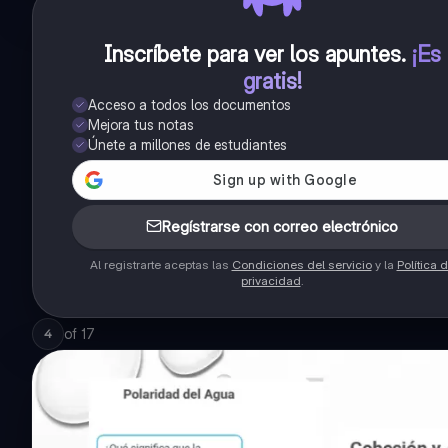
Inscríbete para ver los apuntes
.
¡Es
gratis!
Acceso a todos los documentos
Mejora tus notas
Únete a millones de estudiantes
Regístrarse con correo electrónico
Al registrarte aceptas las
Condiciones del servicio
y la
Política 
privacidad
.
of
17
4